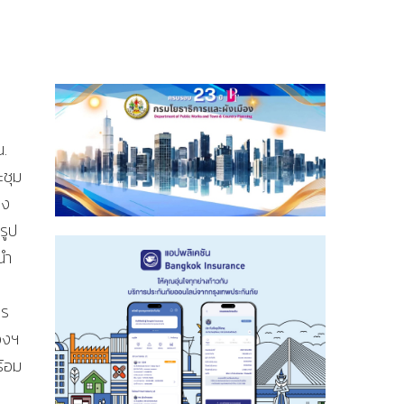
น.
ะชุม
อง
รูป
นำ
าร
วงฯ
ร้อม