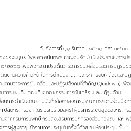
วันอังคารที่ ๑๑ ธันวาคม ๒๕๖๑ เวลา ๐๙.๐๐ 
คงของมนุษย์ (พลเอก อนันตพร กาญจนรัตน์) เป็นประธานในการปร
ที่ ๒/๒๕๖๑ เพื่อพิจารณาประเด็นวาระการขับเคลื่อนและการปฏิรูปข
ติดตามความก้าวหน้าในการดำเนินงานตามวาระการขับเคลื่อนและปฏิ
ตามวาระการขับเคลื่อนและปฏิรูปสังคมที่สำคัญ (Quick win) เพื่อ
ชการแผ่นดิน คณะที่ ๔ คณะกรรมการขับเคลื่อนและปฏิรูปด้าน
่อนการดำเนินงาน ตามบันทึกข้อตกลงการบูรณาการความร่วมมือก
 ปลัดกระทรวงฯ (ดร.ปรเมธี วิมลศิริ) ผู้บริหารระดับสูงของกระทร
ู้แทนจากกรมการแพทย์ กรมส่งเสริมการปกครองส่วนท้องถิ่น ฯลฯ พ
ู้สูงอายุ เข้าร่วมการประชุมในครั้งนี้ด้วย ณ ห้องประชุม ชั้น ๘