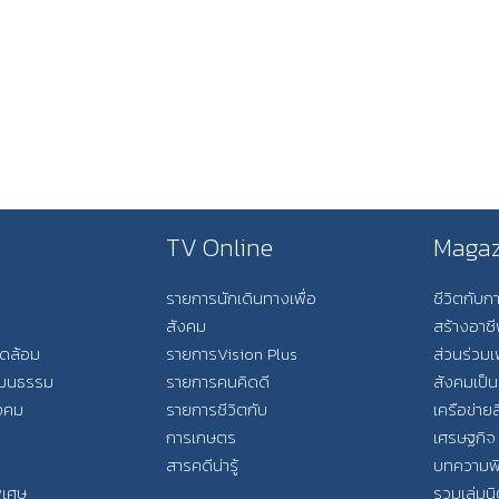
TV Online
Magaz
รายการนักเดินทางเพื่อ
ชีวิตกับ
สังคม
สร้างอาช
วดล้อม
รายการVision Plus
ส่วนร่วมเ
วัฒนธรรม
รายการคนคิดดี
สังคมเป็น
ังคม
รายการชีวิตกับ
เครือข่ายส
การเกษตร
เศรษฐกิจ
สารคดีน่ารู้
บทความพ
พิเศษ
รวมเล่มน