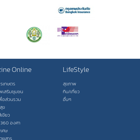
ine Online
LifeStyle
การเกษตร
สุขภาพ
ีพเสริมชุมชน
กิน/เที่ยว
พื่อส่วนรวม
อื่นๆ
สุข
ีเขียว
 360 องศา
ิเศษ
ิตยสาร