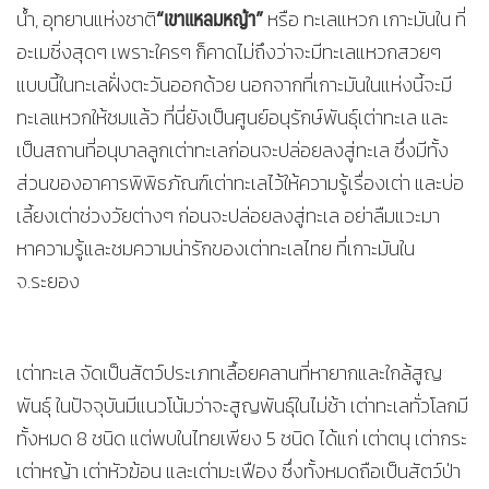
“เขาแหลมหญ้า”
น้ำ, อุทยานแห่งชาติ
หรือ ทะเลแหวก เกาะมันใน ที่
อะเมซิ่งสุดๆ เพราะใครๆ ก็คาดไม่ถึงว่าจะมีทะเลแหวกสวยๆ
แบบนี้ในทะเลฝั่งตะวันออกด้วย นอกจากที่เกาะมันในแห่งนี้จะมี
ทะเลแหวกให้ชมแล้ว ที่นี่ยังเป็นศูนย์อนุรักษ์พันธุ์เต่าทะเล และ
เป็นสถานที่อนุบาลลูกเต่าทะเลก่อนจะปล่อยลงสู่ทะเล ซึ่งมีทั้ง
ส่วนของอาคารพิพิธภัณฑ์เต่าทะเลไว้ให้ความรู้เรื่องเต่า และบ่อ
เลี้ยงเต่าช่วงวัยต่างๆ ก่อนจะปล่อยลงสู่ทะเล อย่าลืมแวะมา
หาความรู้และชมความน่ารักของเต่าทะเลไทย ที่เกาะมันใน
จ.ระยอง
เต่าทะเล จัดเป็นสัตว์ประเภทเลื้อยคลานที่หายากและใกล้สูญ
พันธุ์ ในปัจจุบันมีแนวโน้มว่าจะสูญพันธุ์ในไม่ช้า เต่าทะเลทั่วโลกมี
ทั้งหมด 8 ชนิด แต่พบในไทยเพียง 5 ชนิด ได้แก่ เต่าตนุ เต่ากระ
เต่าหญ้า เต่าหัวฆ้อน และเต่ามะเฟือง ซึ่งทั้งหมดถือเป็นสัตว์ป่า