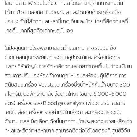
โลมา ปลาวาฬ รวมไปถึงเต่าทะเล โดยสาเหตุจากการเกยตื้น
ได้แก่ ป่วย, หลงทิศ, กินขยะทะเล และโดนจับด้วยเครื่องมือ
ประมง ทำให้สัตว์ทะเลเหล่านี้บาดเจ็บและป่วย โดยที่สัตว์ทะเลที่
เกยตื้นมากที่สุดคือเต่าทะเลนั่นเอง
ในปัจจุบันทางโรงพยาบาลสัตว์ทะเลหายาก จ.ระยอง ยัง
ขาดแคลนทุนทรัพย์ในการจัดหาอุปกรณ์และเครื่องมือการ
แพทย์ที่สำคัญในการรักษาสัตว์ทะเลหายากเกยตื้น ไม่ว่าจะเป็นใน
ส่วนการปรับปรุงห้องทำงานคุณหมอและห้องปฎิบัติการ การ
สนับสนุนเครื่อง Vet state เครื่องชั่งน้ำหนักกันน้ำ ขนาด 300
กิโลกรัม, บ่อพักรักษาสัตว์ขนาดใหญ่ (ขนาด 5,000-6,000
ลิตร) เครื่องตรวจ Blood gas analysis เพื่อวัดปริมาณสาร
เคมีในเลือดเครื่องตรวจค่าเคมีในเลือด และเครื่องตรวจนับ
จำนวนเซลล์เม็ดเลือด ดังนั้นหากท่านใดประสงค์จะช่วยเหลือเต่า
ทะเลและสัตว์ทะเลหายาก สามารถติดต่อได้โดยตรงที่ ศูนย์วิจัย