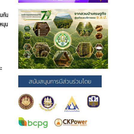
วมกัน
 หนุน
ะ
สนับสนุนการมีส่วนร่วมโดย