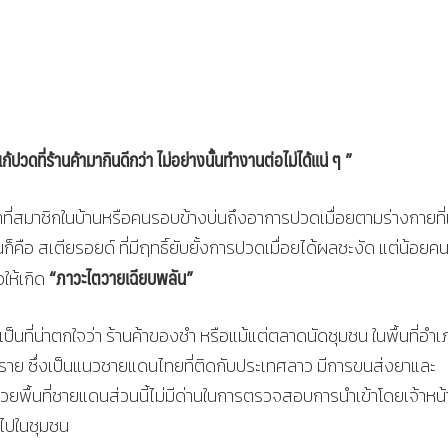
วดที่ร้านค้ามากินดีกว่า ไม่อย่างนั้นทำงานต่อไม่ได้แน่ ๆ ”
าที่สมาชิกในบ้านหรือคนรอบข้างบ่นถึงอาการปวดเมื่อยตามร่างกายที่
็คือ สเตียรอยด์ ที่มีฤทธิ์ยับยั้งการปวดเมื่อยได้ผลชะงัด แต่น้อยคนน
“ภาวะไตวายเฉียบพลัน”
ให้เกิด
นที่น่าตกใจว่า ร้านค้าของชำ หรือแม้แต่ตลาดนัดชุมชน ในพื้นที่อำ
ราย ซึ่งเป็นแนวชายแดนไทยที่ติดกับประเทศลาว มีการขนส่งยาและ
ื้นที่ชายแดนส่วนนี้ไม่มีด่านในการตรวจสอบการนำเข้าโดยเจ้าหน้า
วไปในชุมชน