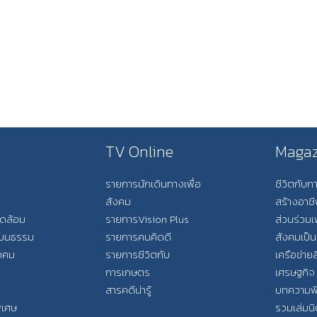
TV Online
Magaz
รายการนักเดินทางเพื่อ
ชีวิตกับ
สังคม
สร้างอาช
วดล้อม
รายการVision Plus
ส่วนร่วมเ
วัฒนธรรม
รายการคนคิดดี
สังคมเป็น
ังคม
รายการชีวิตกับ
เครือข่ายส
การเกษตร
เศรษฐกิจ
สารคดีน่ารู้
บทความพ
พิเศษ
รวมเล่มน