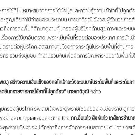
ใช้ที่ไม่เหมาะสมจากการได้ข้อมูลและความรู้ความเข้าใจที่ไม่ถูกต้
และสูญเสียค่าใช้จ่ายของประชาชน นายชาติวุฒิ วังวล ผู้อำนวยการส
วถึงการลงพื้นที่ศึกษาดูงานคุ้มครองผู้บริโภคด้านสุขภาพและระบบ
ี่ยงเรื่องการใช้ยาอันตราย เพราะเป็นพื้นที่รอยต่อของประเทศ การนำเข
ันตรายต่อผู้บริโภค สสส.ทำงานโดยการกระตุ้นในระดับพื้นที่ด้านการ
ชกร รวมถึงชุมชน ทำงานร่วมกันเพื่อจัดการปัญหาระบบยาในพื้นที่มีใ
พย.) สร้างความเข้มแข็งของกลไกเฝ้าระวังระบบยาในระดับพื้นที่และระดับภ
อลดอันตรายจากการใช้ยาที่ไม่ถูกต้อง” นายชาติวุฒิ
กล่าว
ุ้มครองผู้บริโภค รพ.สมเด็จพระยุพราชเชียงของ จ.เชียงราย สู่การ
ภก.อิ่นแก้ว สิงห์แก้ว เภสัชกรชำนา
ภาพอย่างสมเหตุผลและปลอดภัย โดย
ยุพราชเชียงของ ได้กล่าวถึงการจัดการระบบยาชายแดน ว่า ยาสเต