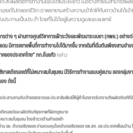
 แต่จะส่งผลต่อการทำงานของไตในระยะยาว เมื่อร่างกายไม่สามารถผลิ
ียรอยด์ไปตลอดชีวิต เราพยายามสร้างความเข้าใจให้กับชาวบ้านได้เข้า
รับประทานเป็นประจำ โดยที่ไม่ได้อยู่ในความดูแลของแพทย์
ิชาการต่าง ๆ ผ่านทางศูนย์วิชาการเฝ้าระวังและพัฒนาระบบยา (กพย.) อย่างต
ดน มีการขยายพื้นที่การทำงานไปได้มากขึ้น จากเดิมที่เริ่มต้นเพียงสามอำเ
มิภาคของประเทศไทย” ภก.อิ่นแก้ว
กล่าว
าสเตียรอยด์ที่ไม่เหมาะสมในชุมชน มีวิธีการทำงานแบบคู่ขนาน ของกลุ่มง
อง ดังนี้
ประสานงานกับเจ้าของตลาดและประชาสัมพันธ์ให้ผู้ค้าในตลาดรับทราบถึงผลิตภัณฑ์ที่ม
ช้ยาสเตียรอยด์และผลิตภัณฑ์สุขภาพที่ผิดกฎหมาย
ไม่เหมาะสมในชุมชน โดยสำรวจร้านค้าของชำ
น อย. อำเภอเชียงของ ด่านควบคุมโรคอำเภอเชียงของ รพ.สต. และประเทศเพื่อนบ้าน 
ันควบคุมการลักลอบนำเข้าและการจำหน่ายในพื้นที่