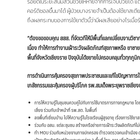
รอยด์ในระยะสั้นมีส่วนช่วยให้หายจากการเจ็บป่วยได้
คอร์ติซอลขึ้นมาได้ ผู้ป่วยบางรายจำเป็นต้องใช้ยาสเต
ถึงผลกระทบของการใช้ยาตัวนี้ว่ามีผลเสียอย่างไรเมื่อ
“ต้องขอขอบคุณ สสส. ที่จัดเวทีให้มีพื้นที่แลกเปลี่ยนงานว
เนื่อง ทำให้การทำงานเฝ้าระวังผลิตภัณฑ์สุขภาพหรือ ยาชายแ
พื้นที่จังหวัดเชียงราย ปัจจุบันได้ขยายไปครอบคลุมทั่วทุกภู
การดำเนินการคุ้มครองสุขภาพประชาชนและแก้ไขปัญหาการใช้ย
เภสัชกรรมและคุ้มครองผู้บริโภค รพ.สมเด็จพระยุพราชเชียงข
การให้ความรู้ในชุมชนควบคู่ไปกับการใช้มาตรการทางกฎหมาย โดย
เสี่ยง ร่วมกับเจ้าหน้าที่ รพ.สต. ในพื้นที่
ลงพื้นที่เยี่ยมบ้าน ไปให้ความรู้ในโรงเรียนผู้สูงอายุ เรื่องการใ
ร่วมกับ อสม. แต่ละชุมชน สร้างเครือข่ายการเฝ้าระวังผลิตภัณฑ์
ทำ MOU ร่วมกับหน่วยงานทางปกครอง ตำรวจตรวจคนเข้าเมือง ด่า
เฝ้าระวังผลิตภัณฑ์ข้ามแดนระหว่าง 2 พื้นที่ ไทย-ลาว เพื่อป้องก