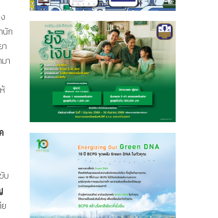
อง
ำนัก
ยา
้ามา
ห้
าค
ขับ
ญ
ีย