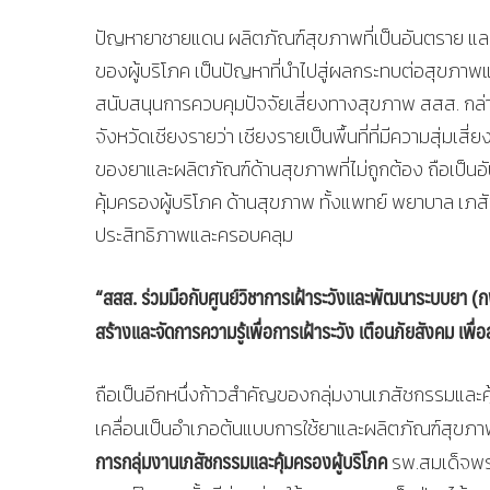
ปัญหายาชายแดน ผลิตภัณฑ์สุขภาพที่เป็นอันตราย และการ
ของผู้บริโภค เป็นปัญหาที่นำไปสู่ผลกระทบต่อสุขภาพ
สนับสนุนการควบคุมปัจจัยเสี่ยงทางสุขภาพ สสส. กล่า
จังหวัดเชียงรายว่า เชียงรายเป็นพื้นที่ที่มีความสุ่มเส
ของยาและผลิตภัณฑ์ด้านสุขภาพที่ไม่ถูกต้อง ถือเป็นอ
คุ้มครองผู้บริโภค ด้านสุขภาพ ทั้งแพทย์ พยาบาล เภสั
ประสิทธิภาพและครอบคลุม
“สสส. ร่วมมือกับศูนย์วิชาการเฝ้าระวังและพัฒนาระบบยา (ก
สร้างและจัดการความรู้เพื่อการเฝ้าระวัง เตือนภัยสังคม เพื่
ถือเป็นอีกหนึ่งก้าวสำคัญของกลุ่มงานเภสัชกรรมและค
เคลื่อนเป็นอำเภอต้นแบบการใช้ยาและผลิตภัณฑ์สุข
การกลุ่มงานเภสัชกรรมและคุ้มครองผู้บริโภค
รพ.สมเด็จพระ