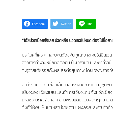
Facebook
Twitter
Line
“โอ๊ยปวดเมื่อยจังเลย ปวดหลัง ปวดเอวไปหมด ต้องไปซื้อยาแก้ป
ประโยคที่ใคร ๆ หลายคนต้องคุ้นหูและอาจเคยได้ยินเวล
จากการทำงานหนักติดต่อกันเป็นเวลานาน และยาที่ว่านั้นก
จะรู้ว่าสเตียรอยด์มีผลเสียต่อสุขภาพ โดยเฉพาะการก่อ
สเตียรอยด์…ยาเถื่อนเส้นทางนรกจากชายแดนสู่ชุมชน เป็
เชียงของ เชียงแสน และอำเภอเวียงแก่น จังหวัดเชียง
เภสัชเคมีภัณฑ์ต่าง ๆ ข้ามพรมแดนแบบผิดกฎหมาย ด้วยพ
จึงทำให้พบเห็นยาเหล่านี้ขายตามแผงลอยและร้านค้าทั่