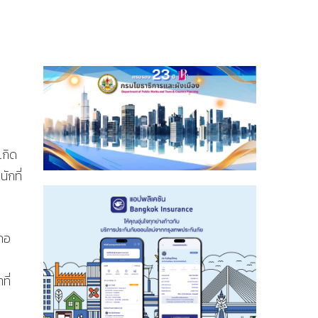
เกิด
ักที่
เภอ
ที่