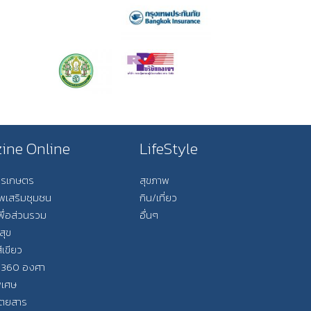
ine Online
LifeStyle
การเกษตร
สุขภาพ
ีพเสริมชุมชน
กิน/เที่ยว
พื่อส่วนรวม
อื่นๆ
สุข
ีเขียว
 360 องศา
ิเศษ
ิตยสาร