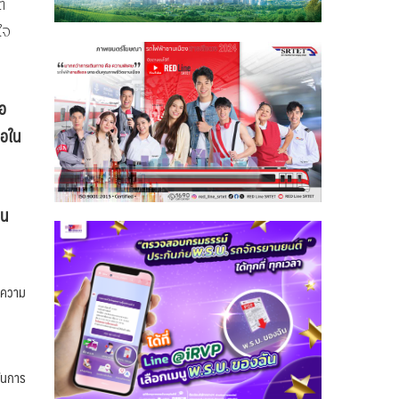
ต
ใจ
่อ
ภอใน
าน
ีความ
ในการ