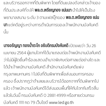
และบริวารออกจากที่ดินพิพาท โดยที่ดินแปลงดังกล่าวเจ้าของ
พล.ต.เหรียญทอง แน่นนา
ที่ดินประสงค์ที่จะให้
นำไปให้เป็นโรง
พล.ต.เหรียญทอง แน่น
พยาบาลสนาม ระดับ 3 ตามเฟสบุ๊กของ
นา
แต่คดีอยู่ระหว่างการดำเนินการของเจ้าพนักงานบังคับคดี
นั้น
นางอรัญญา ทองน้ำตะโก อธิบดีกรมบังคับคดี
เปิดเผยว่า วัน 26
เมษายน 2564 ผู้แทนโจทก์ได้มาแถลงต่อเจ้าพนักงานบังคับคดี
ว่าไม่มีผู้ใดยื่นคำร้องแสดงอำนาจพิเศษต่อศาลแต่อย่างใด และ
ได้นำเจ้าพนักงานบังคับคดี สำนักงานบังคับคดีแพ่ง
กรุงเทพมหานคร 1 ไปยังที่ดินพิพาทเพื่อส่งมอบการครอบ
ครอง ซึ่งปรากฏว่าจำเลยและบริวารได้ออกจากที่ดินพิพาทไป
แล้ว เจ้าพนักงานบังคับคดีได้ส่งมอบพื้นที่ให้กับโจทก์เสร็จสิ้น
แล้วในวันนี้ กรมบังคับคดี 0 2881 4999 หรือสายด่วนกรม
บังคับคดี 1111 กด 79 เว็บไซต์
www.led.go.th