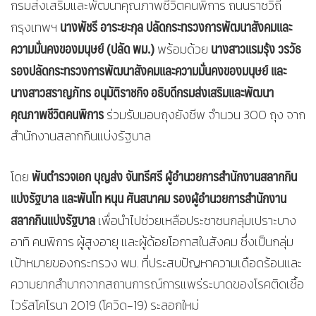
กรมส่งเสริมและพัฒนาคุณภาพชีวิตคนพิการ ถนนราชวิถี
นางพัชรี อาระยะกุล ปลัดกระทรวงการพัฒนาสังคมและ
กรุงเทพฯ
ความมั่นคงของมนุษย์ (ปลัด พม.)
นางสาวแรมรุ้ง วรวัธ
พร้อมด้วย
รองปลัดกระทรวงการพัฒนาสังคมและความมั่นคงของมนุษย์ และ
นางสาวสราญภัทร อนุมัติราชกิจ อธิบดีกรมส่งเสริมและพัฒนา
คุณภาพชีวิตคนพิการ
ร่วมรับมอบถุงยังชีพ จำนวน 300 ถุง จาก
สำนักงานสลากกินแบ่งรัฐบาล
พันตำรวจเอก บุญส่ง จันทรีศรี ผู้อำนวยการสำนักงานสลากกิน
โดย
แบ่งรัฐบาล และพันโท หนุน ศันสนาคม รองผู้อำนวยการสำนักงาน
สลากกินแบ่งรัฐบาล
เพื่อนำไปช่วยเหลือประชาชนกลุ่มเปราะบาง
อาทิ คนพิการ ผู้สูงอายุ และผู้ด้อยโอกาสในสังคม ซึ่งเป็นกลุ่ม
เป้าหมายของกระทรวง พม. ที่ประสบปัญหาความเดือดร้อนและ
ความยากลำบากจากสถานการณ์การแพร่ระบาดของโรคติดเชื้อ
ไวรัสโคโรนา 2019 (โควิด-19) ระลอกใหม่