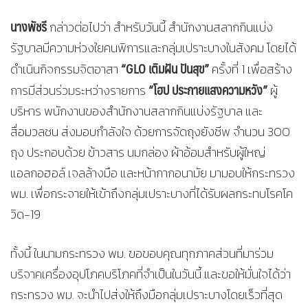
นางพัชรี
กล่าวต่อไปว่า สำหรับวันนี้ สำนักงานสลากกินแบ่ง
รัฐบาลมีความห่วงใยคนพิการและกลุ่มเปราะบางในสังคม โดยได้
“GLO เติมฝัน ปันสุข”
ดำเนินกิจกรรมจิตอาสา
ครั้งที่ 1 เพื่อสร้าง
“โฮป ประกายแสงความหวัง”
การมีส่วนร่วมระหว่างรายการ
ผู้
บริหาร พนักงานของสำนักงานสลากกินแบ่งรัฐบาล และ
สื่อมวลชน ส่งมอบกำลังใจ ด้วยการจัดถุงยังชีพ จำนวน 300
ถุง ประกอบด้วย ข้าวสาร นมกล่อง ผ้าอ้อมสำหรับผู้ใหญ่
แอลกอฮอล์ เจลล้างมือ และหน้ากากอนามัย มามอบให้กระทรวง
พม. เพื่อกระจายให้เข้าถึงกลุ่มเปราะบางที่ได้รับผลกระทบโรคโค
วิด-19
ทั้งนี้ ในนามกระทรวง พม. ขอขอบคุณทุกภาคส่วนที่มาร่วม
บริจาคเครื่องอุปโภคบริโภคที่จำเป็นในวันนี้ และขอให้มั่นใจได้ว่า
กระทรวง พม. จะนำไปส่งให้ถึงมือกลุ่มเปราะบางโดยเร็วที่สุด