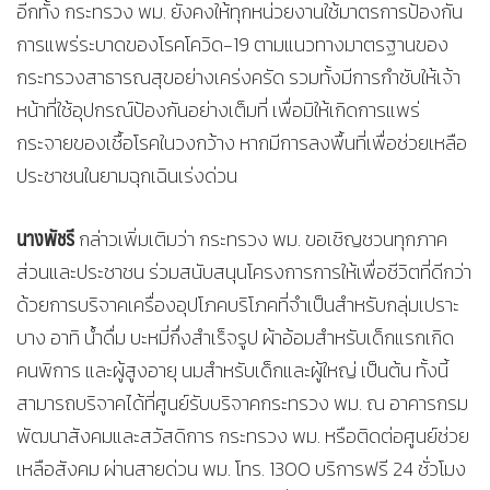
อีกทั้ง กระทรวง พม. ยังคงให้ทุกหน่วยงานใช้มาตรการป้องกัน
การแพร่ระบาดของโรคโควิด-19 ตามแนวทางมาตรฐานของ
กระทรวงสาธารณสุขอย่างเคร่งครัด รวมทั้งมีการกำชับให้เจ้า
หน้าที่ใช้อุปกรณ์ป้องกันอย่างเต็มที่ เพื่อมิให้เกิดการแพร่
กระจายของเชื้อโรคในวงกว้าง หากมีการลงพื้นที่เพื่อช่วยเหลือ
ประชาชนในยามฉุกเฉินเร่งด่วน
นางพัชรี
กล่าวเพิ่มเติมว่า กระทรวง พม. ขอเชิญชวนทุกภาค
ส่วนและประชาชน ร่วมสนับสนุนโครงการการให้เพื่อชีวิตที่ดีกว่า
ด้วยการบริจาคเครื่องอุปโภคบริโภคที่จำเป็นสำหรับกลุ่มเปราะ
บาง อาทิ น้ำดื่ม บะหมี่กึ่งสำเร็จรูป ผ้าอ้อมสำหรับเด็กแรกเกิด
คนพิการ และผู้สูงอายุ นมสำหรับเด็กและผู้ใหญ่ เป็นต้น ทั้งนี้
สามารถบริจาคได้ที่ศูนย์รับบริจาคกระทรวง พม. ณ อาคารกรม
พัฒนาสังคมและสวัสดิการ กระทรวง พม. หรือติดต่อศูนย์ช่วย
เหลือสังคม ผ่านสายด่วน พม. โทร. 1300 บริการฟรี 24 ชั่วโมง