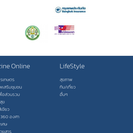
ine Online
LifeStyle
การเกษตร
สุขภาพ
ีพเสริมชุมชน
กิน/เที่ยว
พื่อส่วนรวม
อื่นๆ
สุข
ีเขียว
 360 องศา
ิเศษ
ิตยสาร