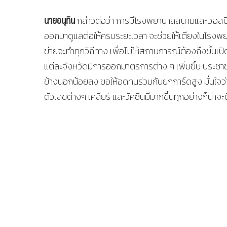
นายอนุทิน
กล่าวต่อว่า การมีโรงพยาบาลสนามและฮอสปิเทลร
ออกมาดูแลต่อให้ครบระยะเวลา จะช่วยให้เตียงในโรงพ
ข่ายจะทำทุกวิถีทาง เพื่อไม่ให้สถานการณ์ต้องถึงขั้นเป
แต่ละจังหวัดมีการออกมาตรการต่าง ๆ เพิ่มขึ้น ประช
ข้างนอกน้อยลง ขอให้อดทนร่วมกันยกการ์ดสูง มั่นใจว่า
ตัวเลขต่างๆ เคลียร์ และวัคซีนมีมากขึ้นทุกอย่างก็น่าจะดี