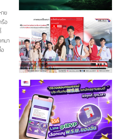
าหาย
ครือ
่
ออกมา
่อ