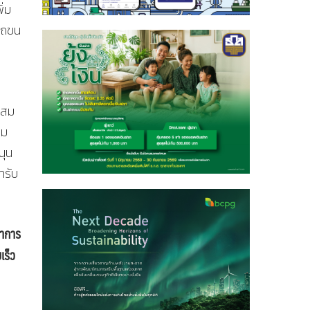
ิ่ม
รรถขน
ะสม
ดม
นุน
ารับ
ณาการ
เร็ว