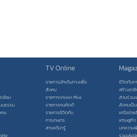
TV Online
Magaz
รายการนักเดินทางเพื่อ
ชีวิตกับ
สังคม
สร้างอาช
วดล้อม
รายการVision Plus
ส่วนร่วมเ
วัฒนธรรม
รายการคนคิดดี
สังคมเป็น
ังคม
รายการชีวิตกับ
เครือข่ายส
การเกษตร
เศรษฐกิจ
สารคดีน่ารู้
บทความพ
พิเศษ
รวมเล่มน