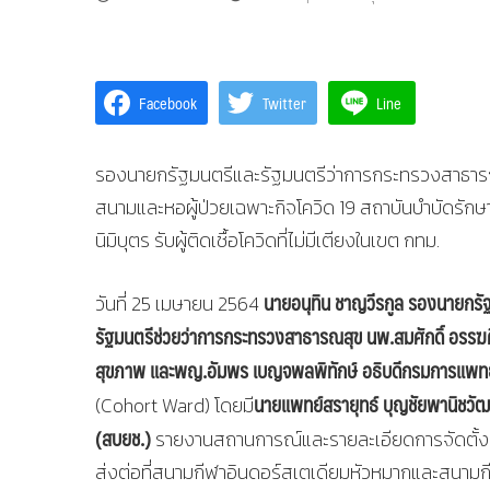
Facebook
Twitter
Line
รองนายกรัฐมนตรีและรัฐมนตรีว่าการกระทรวงสาธาร
สนามและหอผู้ป่วยเฉพาะกิจโควิด 19 สถาบันบำบัดรักษ
นิมิบุตร รับผู้ติดเชื้อโควิดที่ไม่มีเตียงในเขต กทม.
นายอนุทิน ชาญวีรกูล รองนายกร
วันที่ 25 เมษายน 2564
รัฐมนตรีช่วยว่าการกระทรวงสาธารณสุข นพ.สมศักดิ์ อรรฆศ
สุขภาพ และพญ.อัมพร เบญจพลพิทักษ์ อธิบดีกรมการแพท
นายแพทย์สรายุทธ์ บุญชัยพานิชวัฒ
(Cohort Ward) โดยมี
(สบยช.)
รายงานสถานการณ์และรายละเอียดการจัดตั้งหอ
ส่งต่อที่สนามกีฬาอินดอร์สเตเดียมหัวหมากและสนามกี