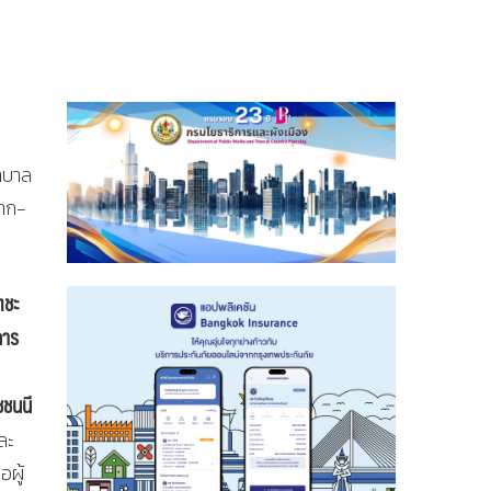
าบาล
มาก-
ตชะ
การ
ชชนนี
ละ
ผู้