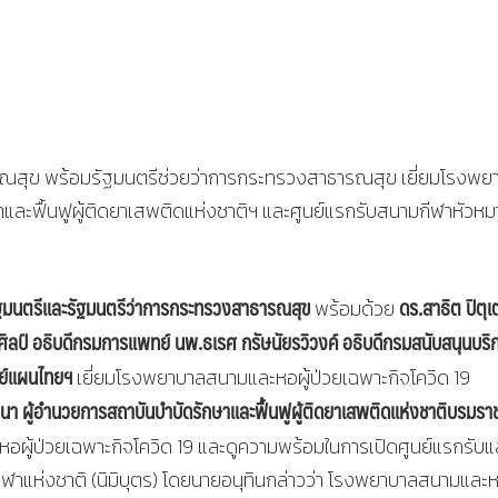
ณสุข พร้อมรัฐมนตรีช่วยว่าการกระทรวงสาธารณสุข เยี่ยมโรงพย
าและฟื้นฟูผู้ติดยาเสพติดแห่งชาติฯ และศูนย์แรกรับสนามกีฬาหัวห
ัฐมนตรีและรัฐมนตรีว่าการกระทรวงสาธารณสุข
ดร.สาธิต ปิตุเ
พร้อมด้วย
ิลป์ อธิบดีกรมการแพทย์ นพ.ธเรศ กรัษนัยรวิวงค์ อธิบดีกรมสนับสนุนบริ
ย์แผนไทยฯ
เยี่ยมโรงพยาบาลสนามและหอผู้ป่วยเฉพาะกิจโควิด 19
นา ผู้อำนวยการสถาบันบำบัดรักษาและฟื้นฟูผู้ติดยาเสพติดแห่งชาติบรมรา
ผู้ป่วยเฉพาะกิจโควิด 19 และดูความพร้อมในการเปิดศูนย์แรกรับแ
ฬาแห่งชาติ (นิมิบุตร) โดยนายอนุทินกล่าวว่า โรงพยาบาลสนามและหอ