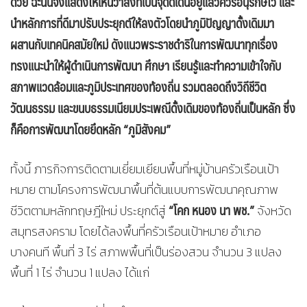
ด้วย ฉะนั้นจึงแสดงให้เห็นว่าสิ่งที่เป็นจุดดีเด่นอยู่แล้วควรอนุรักษ์ไว้ และ
นำหลักการที่ดีมาปรับประยุกต์ให้ลงตัวโดยนำภูมิปัญญาดั้งเดิมมา
ผสานกับเทคนิคสมัยใหม่ ดังแนวพระราชดำริในการพัฒนาทุกเรื่อง
ทรงแนะนำให้ผู้ดำเนินการพัฒนา ศึกษา เรียนรู้และทำความเข้าใจกับ
สภาพแวดล้อมและภูมิประเทศของท้องถิ่น รวมตลอดถึงวิถีชีวิต
วัฒนธรรม และขนบธรรมเนียมประเพณีดั้งเดิมของท้องถิ่นเป็นหลัก ซึ่ง
ก็คือการพัฒนาโดยยึดหลัก “ภูมิสังคม”
ทั้งนี้ ภารกิจการติดตามเยี่ยมเยียนพื้นที่หมู่บ้านครัวเรือนเป้า
หมาย ตามโครงการพัฒนาพื้นที่ต้นแบบการพัฒนาคุณภาพ
“โคก หนอง นา พช.”
ชีวิตตามหลักทฤษฎีใหม่ ประยุกต์สู่
จังหวัด
สมุทรสงคราม โดยได้ลงพื้นที่ครัวเรือนเป้าหมาย อำเภอ
บางคนที พื้นที่ 3 ไร่ สภาพพื้นที่เป็นร่องสวน จำนวน 3 แปลง
พื้นที่ 1 ไร่ จำนวน 1 แปลง ได้แก่