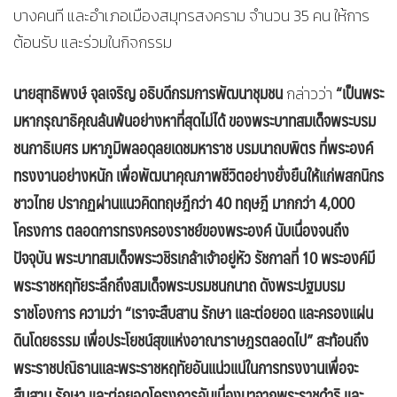
บางคนที และอำเภอเมืองสมุทรสงคราม จำนวน 35 คน ให้การ
ต้อนรับ และร่วมในกิจกรรม
นายสุทธิพงษ์ จุลเจริญ อธิบดีกรมการพัฒนาชุมชน
“เป็นพระ
กล่าวว่า
มหากรุณาธิคุณล้นพ้นอย่างหาที่สุดไม่ได้ ของพระบาทสมเด็จพระบรม
ชนกาธิเบศร มหาภูมิพลอดุลยเดชมหาราช บรมนาถบพิตร ที่พระองค์
ทรงงานอย่างหนัก เพื่อพัฒนาคุณภาพชีวิตอย่างยั่งยืนให้แก่พสกนิกร
ชาวไทย ปรากฏผ่านแนวคิดทฤษฎีกว่า 40 ทฤษฎี มากกว่า 4,000
โครงการ ตลอดการทรงครองราชย์ของพระองค์ นับเนื่องจนถึง
ปัจจุบัน พระบาทสมเด็จพระวชิรเกล้าเจ้าอยู่หัว รัชกาลที่ 10 พระองค์มี
พระราชหฤทัยระลึกถึงสมเด็จพระบรมชนกนาถ ดังพระปฐมบรม
ราชโองการ ความว่า “เราจะสืบสาน รักษา และต่อยอด และครองแผ่น
ดินโดยธรรม เพื่อประโยชน์สุขแห่งอาณาราษฎรตลอดไป” สะท้อนถึง
พระราชปณิธานและพระราชหฤทัยอันแน่วแน่ในการทรงงานเพื่อจะ
สืบสาน รักษา และต่อยอดโครงการอันเนื่องมาจากพระราชดำริ และ