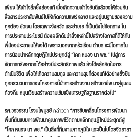
เพียง ให้เข้าใจลึกซึ้งถ่องแท้ เมื่อเกิดความเข้าใจอันดีแล้วขอให้ร่วมกัน
สื่อสารประชาสัมพันธ์ไปให้เกิดความแพร่หลาย และอยู่บนฐานของความ
ถูกต้อง ชัดเจน โดยเฉพาะจังหวัด และอำเภอ ที่เป็นดังโซ่ข้อกลาง ใน
การประสานประโยชน์ ต้องผลักดันนำสิ่งเหล่านี้ไปสร้างโอกาสที่ดีให้กับ
พี่น้องประชาชนให้จงได้ เพราะนอกจากครัวเรือน ตำบล จะมีโอกาสใน
การน้อมนำหลักทฤษฎีใหม่ประยุกต์สู่ “โคก หนอง นา พช.” ไปสู่การ
จัดการทรัพยากรได้อย่างมีประสิทธิภาพแล้ว ยังได้หลักคิดในการ
ดำเนินชีวิต เพื่อให้เกิดความสมดุล และความสุขที่ถ่องแท้ได้อย่างยั่งยืน
ทุกกระบวนการของโครงการนี้นำการสร้างงาน สร้างอาชีพ มาสู่ชุมชน
ท้องถิ่น หมุนเวียนสร้างความเข้มแข็งเศรษฐกิจฐานรากต่อไป”
รศ.วรวรรณ โรจนไพบูลย์
“การขับเคลื่อนโครงการพัฒนา
กล่าวว่า
พื้นที่ต้นแบบการพัฒนาคุณภาพชีวิตตามหลักทฤษฎีใหม่ประยุกต์สู่
“โคก หนอง นา พช.” เป็นสิ่งที่ทีมงานภาคภูมิใจ และเป็นไปโดยจิตอาสา