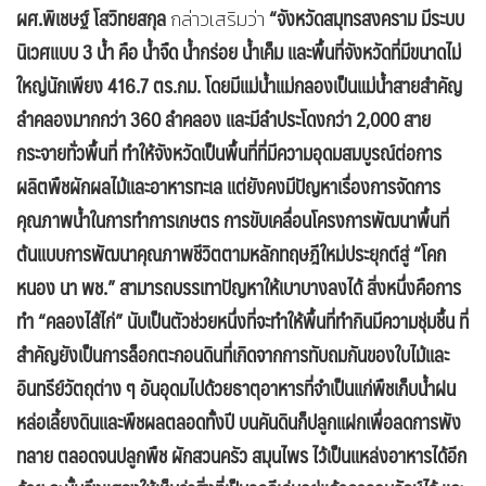
ผศ.พิเชษฐ์ โสวิทยสกุล
“จังหวัดสมุทรสงคราม มีระบบ
กล่าวเสริมว่า
นิเวศแบบ 3 น้ำ คือ น้ำจืด น้ำกร่อย น้ำเค็ม และพื้นที่จังหวัดที่มีขนาดไม่
ใหญ่นักเพียง 416.7 ตร.กม. โดยมีแม่น้ำแม่กลองเป็นแม่น้ำสายสำคัญ
ลำคลองมากกว่า 360 ลำคลอง และมีลำประโดงกว่า 2,000 สาย
กระจายทั่วพื้นที่ ทำให้จังหวัดเป็นพื้นที่ที่มีความอุดมสมบูรณ์ต่อการ
ผลิตพืชผักผลไม้และอาหารทะเล แต่ยังคงมีปัญหาเรื่องการจัดการ
คุณภาพน้ำในการทำการเกษตร การขับเคลื่อนโครงการพัฒนาพื้นที่
ต้นแบบการพัฒนาคุณภาพชีวิตตามหลักทฤษฎีใหม่ประยุกต์สู่ “โคก
หนอง นา พช.” สามารถบรรเทาปัญหาให้เบาบางลงได้ สิ่งหนึ่งคือการ
ทำ “คลองไส้ไก่” นับเป็นตัวช่วยหนึ่งที่จะทำให้พื้นที่ทำกินมีความชุ่มชื้น ที่
สำคัญยังเป็นการล็อกตะกอนดินที่เกิดจากการทับถมกันของใบไม้และ
อินทรีย์วัตถุต่าง ๆ อันอุดมไปด้วยธาตุอาหารที่จำเป็นแก่พืชเก็บน้ำฝน
หล่อเลี้ยงดินและพืชผลตลอดทั้งปี บนคันดินก็ปลูกแฝกเพื่อลดการพัง
ทลาย ตลอดจนปลูกพืช ผักสวนครัว สมุนไพร ไว้เป็นแหล่งอาหารได้อีก