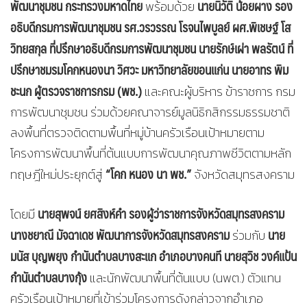
พัฒนาชุมชน กระทรวงมหาดไทย
นายนิวัติ น้อยผาง รอง
พร้อมด้วย
อธิบดีกรมการพัฒนาชุมชน รศ.วรวรรณ โรจนไพบูลย์ ผศ.พิเชษฐ์ โส
วิทยสกุล ที่ปรึกษาอธิบดีกรมการพัฒนาชุมชน นายรักษ์เผ่า พลรัตน์ ที่
ปรึกษาชมรมโคกหนองนา วิศวะ มหาวิทยาลัยขอนแก่น นายอาทร พิม
ชะนก ผู้ตรวจราชการกรม (พช.)
และคณะผู้บริหาร ข้าราชการ กรม
การพัฒนาชุมชน ร่วมด้วยคณาจารย์มูลนิธิกสิกรรมธรรมชาติ
ลงพื้นที่ตรวจติดตามพื้นที่หมู่บ้านครัวเรือนเป้าหมายตาม
โครงการพัฒนาพื้นที่ต้นแบบการพัฒนาคุณภาพชีวิตตามหลัก
“โคก หนอง นา พช.”
ทฤษฎีใหม่ประยุกต์สู่
จังหวัดสมุทรสงคราม
นายสุพจน์ ยศสิงห์คำ รองผู้ว่าราชการจังหวัดสมุทรสงคราม
โดยมี
นางชยาณี มัจฉาเดช พัฒนาการจังหวัดสมุทรสงคราม
นาย
ร่วมกับ
มนัส บุญพยุง กำนันตำบลบางสะแก อำเภอบางคนที นายสุวิช วงค์แป้น
กำนันตำบลบางกุ้ง
และนักพัฒนาพื้นที่ต้นแบบ (นพต.) ตัวแทน
ครัวเรือนเป้าหมายที่เข้าร่วมโครงการดังกล่าวจากอำเภอ