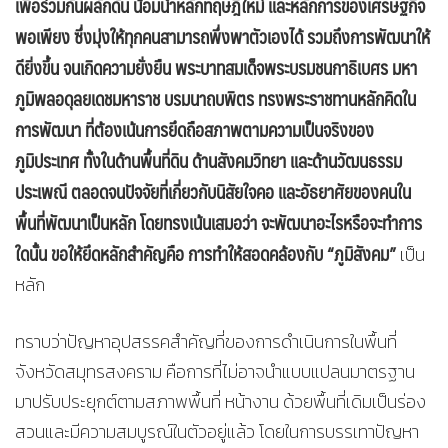
เพื่อร่วมกันผลักดัน น้อมนำหลักทฤษฎีใหม่ และหลักการของเศรษฐกิจ
พอเพียง ซึ่งมุ่งให้ทุกคนสามารถพึ่งพาตัวเองได้ รวมถึงการพัฒนาให้
ดียิ่งขึ้น จนเกิดความยั่งยืน พระบาทสมเด็จพระบรมชนกาธิเบศร มหา
ภูมิพลอดุลยเดชมหาราช บรมนาถบพิตร ทรงพระราชทานหลักคิดใน
การพัฒนา ที่ต้องเน้นการยึดถือสภาพตามความเป็นจริงของ
ภูมิประเทศ ทั้งในด้านพื้นที่ดิน ด้านสังคมวิทยา และด้านวัฒนธรรม
ประเพณี ตลอดจนปัจจัยที่เกี่ยวกับนิสัยใจคอ และอัธยาศัยของคนใน
พื้นที่พัฒนาเป็นหลัก โดยทรงเน้นเสมอว่า จะพัฒนาอะไรหรือจะทำการ
ใดนั้น ขอให้ยึดหลักสำคัญคือ การทำให้สอดคล้องกับ “ภูมิสังคม”
เป็น
หลัก
ทราบว่าปัญหาอุปสรรคสำคัญที่ของการดำเนินการในพื้นที่
จังหวัดสมุทรสงคราม คือการที่ไม่อาจนำแบบแปลนมาตรฐาน
มาปรับประยุกต์ตามสภาพพื้นที่ หน้างาน ด้วยพื้นที่เดิมเป็นร่อง
สวนและมีความสมบูรณ์ในตัวอยู่แล้ว โดยในการบรรเทาปัญหา