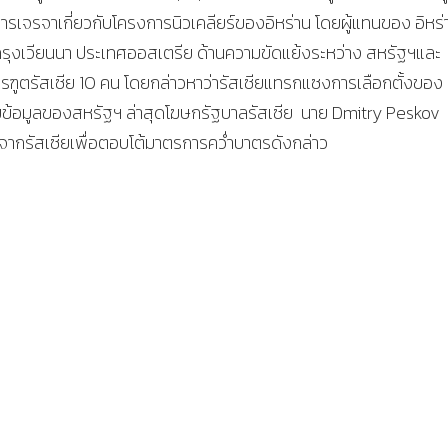
ารเจรจาเกี่ยวกับโครงการนิวเคลียร์ของอิหร่าน โดยผู้แทนของ อิหร่
 ที่กรุงเวียนนา ประเทศออสเตรีย ด้านความขัดแย้งระหว่าง สหรัฐฯและ
ฑูตรัสเซีย 10 คน โดยกล่าวหาว่ารัสเซียแทรกแซงการเลือกตั้งของ
ยข้อมูลของสหรัฐฯ ล่าสุดโฆษกรัฐบาลรัสเซีย นาย Dmitry Peskov
จากรัสเซียเพื่อตอบโต้มาตรการคว่ำบาตรดังกล่าว