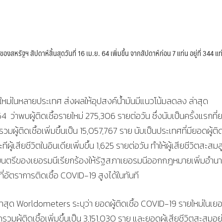
ัฐฯ สัปดาห์สิ้นสุดวันที่ 16 เม.ย. 64 เพิ่มขึ้น จากสัปดาห์ก่อน 7 แท่น อยู่ที่ 344 แท
ม่ในหลายประเทศ ส่งผลให้อุปสงค์น้ำมันมีแนวโน้มลดลง ล่าสุด
 ว่าพบผู้ติดเชื้อรายใหม่ 275,306 รายต่อวัน ซึ่งนับเป็นครั้งแรกที
ผู้ติดเชื้อเพิ่มขึ้นเป็น 15,057,767 ราย นับเป็นประเทศที่มียอดผู้ติด
สียชีวิตในอินเดียเพิ่มขึ้น 1,625 รายต่อวัน ทำให้ผู้เสียชีวิตสะสมสู
มนตรีของเยอรมนีเรียกร้องให้รัฐสภาเยอรมนีออกกฎหมายเพิ่มอำนา
อัตราการติดเชื้อ COVID-19 สูงได้ในทันที
ง ล่าสุด Worldometers ระบุว่า ยอดผู้ติดเชื้อ COVID-19 รายใหม่ในเย
ดรวมผู้ติดเชื้อเพิ่มขึ้นเป็น 3,151,030 ราย และยอดผู้เสียชีวิตสะสมอยู่ท