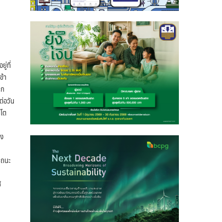
่ที่
ข้า
าก
ต่อวัน
บโต
อง
รถนะ
้