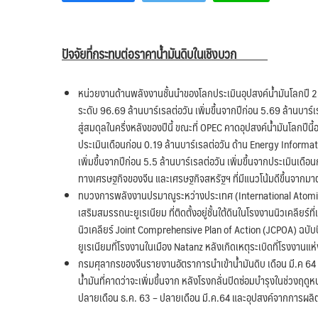
ปัจจัยที่กระทบต่อราคาน้ำมันดิบในเชิงบวก
หน่วยงานด้านพลังงานชั้นนำของโลกประเมินอุปสงค์น้ำมันโลกปี 2564
ระดับ 96.69 ล้านบาร์เรลต่อวัน เพิ่มขึ้นจากปีก่อน 5.69 ล้านบาร์เ
สู่สมดุลในครึ่งหลังของปีนี้ ขณะที่ OPEC คาดอุปสงค์น้ำมันโลกปีนี้อ
ประเมินเดือนก่อน 0.19 ล้านบาร์เรลต่อวัน ด้าน Energy Informati
เพิ่มขึ้นจากปีก่อน 5.5 ล้านบาร์เรลต่อวัน เพิ่มขึ้นจากประเมินเดือนก
ทางเศรษฐกิจของจีน และเศรษฐกิจสหรัฐฯ ที่มีแนวโน้มดีขึ้นจากม
ทบวงการพลังงานปรมาณูระหว่างประเทศ (International Atomic Ene
เสริมสมรรถนะยูเรเนียม ที่ติดตั้งอยู่ชั้นใต้ดินในโรงงานนิวเคลียร์
นิวเคลียร์ Joint Comprehensive Plan of Action (JCPOA) ฉบับปี 2
ยูเรเนียมที่โรงงานในเมือง Natanz หลังเกิดเหตุระเบิดที่โรงงานแห่งนี้
กรมศุลากรของจีนรายงานอัตราการนำเข้าน้ำมันดิบ เดือน มี.ค 64 เพ
น้ำมันที่คาดว่าจะเพิ่มขึ้นจาก หลังโรงกลั่นปิดซ่อมบำรุงในช่วงฤดู
ปลายเดือน ธ.ค. 63 – ปลายเดือน มี.ค.64 และอุปสงค์จากการผลิต