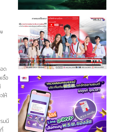
่น
่ยอด
เชื้อ
่
จให้
อรมนี
ี่