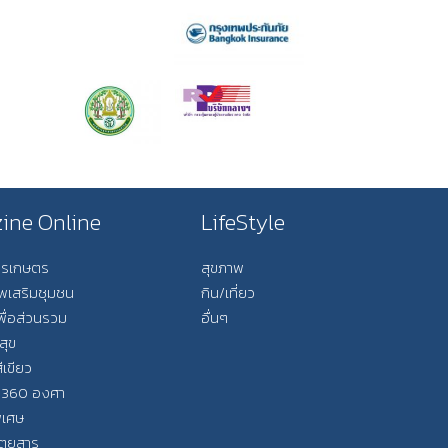
ine Online
LifeStyle
การเกษตร
สุขภาพ
ีพเสริมชุมชน
กิน/เที่ยว
พื่อส่วนรวม
อื่นๆ
สุข
ีเขียว
 360 องศา
ิเศษ
ิตยสาร