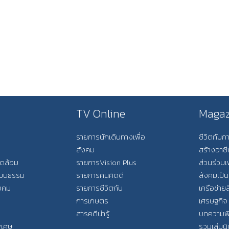
TV Online
Magaz
รายการนักเดินทางเพื่อ
ชีวิตกับ
สังคม
สร้างอาช
วดล้อม
รายการVision Plus
ส่วนร่วมเ
วัฒนธรรม
รายการคนคิดดี
สังคมเป็น
ังคม
รายการชีวิตกับ
เครือข่ายส
การเกษตร
เศรษฐกิจ
สารคดีน่ารู้
บทความพ
พิเศษ
รวมเล่มน