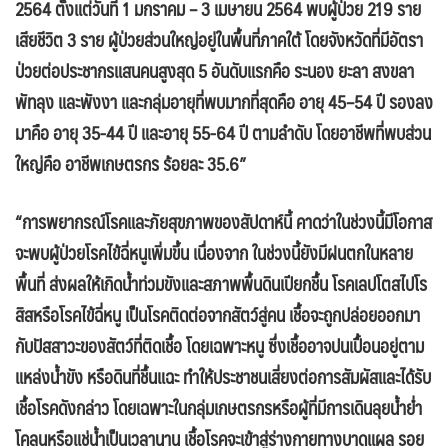
2564 ตั้งแต่วันที่ 1 มกราคม – 3 เมษายน 2564 พบผู้ป่วย 219 ราย
เสียชีวิต 3 ราย ผู้ป่วยส่วนใหญ่อยู่ในพื้นที่ภาคใต้ โดยจังหวัดที่มีอัตรา
ป่วยต่อประชากรแสนคนสูงสุด 5 อันดับแรกคือ ระนอง ยะลา สงขลา
พัทลุง และพังงา และกลุ่มอายุที่พบมากที่สุดคือ อายุ 45–54 ปี รองลง
มาคือ อายุ 35-44 ปี และอายุ 55-64 ปี ตามลำดับ โดยอาชีพที่พบส่วน
ใหญ่คือ อาชีพเกษตรกร ร้อยละ 35.6”
“การพยากรณ์โรคและภัยสุขภาพของสัปดาห์นี้ คาดว่าในช่วงนี้มีโอกาส
จะพบผู้ป่วยโรคไข้ฉี่หนูเพิ่มขึ้น เนื่องจาก ในช่วงนี้ยังมีฝนตกในหลาย
พื้นที่ ส่งผลให้เกิดน้ำท่วมขังและสภาพพื้นดินเปียกชื้น โรคเลปโตสไปโร
สิสหรือโรคไข้ฉี่หนู เป็นโรคติดต่อจากสัตว์สู่คน เชื้อจะถูกปล่อยออกมา
กับปัสสาวะของสัตว์ที่ติดเชื้อ โดยเฉพาะหนู ซึ่งเชื้ออาจปนเปื้อนอยู่ตาม
แหล่งน้ำขัง หรือดินที่ชื้นแฉะ ทำให้ประชาชนเสี่ยงต่อการสัมผัสและได้รับ
เชื้อโรคดังกล่าว โดยเฉพาะในกลุ่มเกษตรกรหรือผู้ที่มีการเดินลุยน้ำย่ำ
โคลนหรือแช่น้ำเป็นเวลานาน เชื้อโรคจะเข้าสู่ร่างกายทางบาดแผล รอย