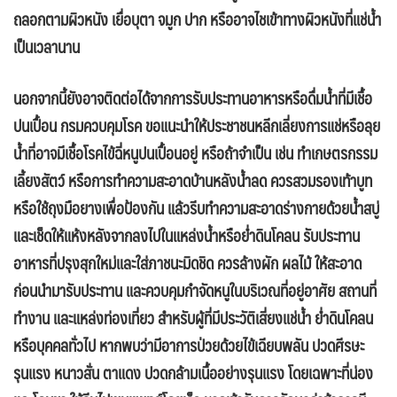
ถลอกตามผิวหนัง เยื่อบุตา จมูก ปาก หรืออาจไชเข้าทางผิวหนังที่แช่น้ำ
เป็นเวลานาน
นอกจากนี้ยังอาจติดต่อได้จากการรับประทานอาหารหรือดื่มน้ำที่มีเชื้อ
ปนเปื้อน กรมควบคุมโรค ขอแนะนำให้ประชาชนหลีกเลี่ยงการแช่หรือลุย
น้ำที่อาจมีเชื้อโรคไข้ฉี่หนูปนเปื้อนอยู่ หรือถ้าจำเป็น เช่น ทำเกษตรกรรม
เลี้ยงสัตว์ หรือการทำความสะอาดบ้านหลังน้ำลด ควรสวมรองเท้าบูท
หรือใช้ถุงมือยางเพื่อป้องกัน แล้วรีบทำความสะอาดร่างกายด้วยน้ำสบู่
และเช็ดให้แห้งหลังจากลงไปในแหล่งน้ำหรือย่ำดินโคลน รับประทาน
อาหารที่ปรุงสุกใหม่และใส่ภาชนะมิดชิด ควรล้างผัก ผลไม้ ให้สะอาด
ก่อนนำมารับประทาน และควบคุมกำจัดหนูในบริเวณที่อยู่อาศัย สถานที่
ทำงาน และแหล่งท่องเที่ยว สำหรับผู้ที่มีประวัติเสี่ยงแช่น้ำ ย่ำดินโคลน
หรือบุคคลทั่วไป หากพบว่ามีอาการป่วยด้วยไข้เฉียบพลัน ปวดศีรษะ
รุนแรง หนาวสั่น ตาแดง ปวดกล้ามเนื้ออย่างรุนแรง โดยเฉพาะที่น่อง