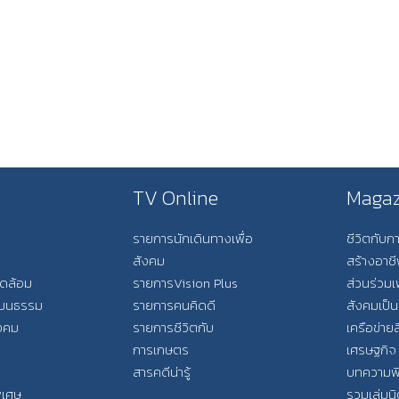
TV Online
Magaz
รายการนักเดินทางเพื่อ
ชีวิตกับ
สังคม
สร้างอาช
วดล้อม
รายการVision Plus
ส่วนร่วมเ
วัฒนธรรม
รายการคนคิดดี
สังคมเป็น
ังคม
รายการชีวิตกับ
เครือข่ายส
การเกษตร
เศรษฐกิจ
สารคดีน่ารู้
บทความพ
พิเศษ
รวมเล่มน