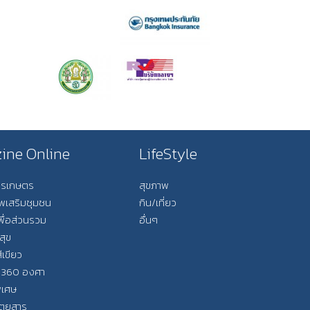
ine Online
LifeStyle
การเกษตร
สุขภาพ
ีพเสริมชุมชน
กิน/เที่ยว
พื่อส่วนรวม
อื่นๆ
สุข
ีเขียว
 360 องศา
ิเศษ
ิตยสาร