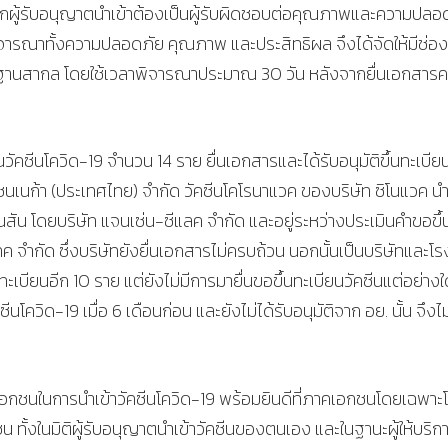
งจากผู้รับอนุญาตนำเข้าต้องเป็นผู้รับผิดชอบต่อคุณภาพและความปลอ
ิจารณาทั้งความปลอดภัย คุณภาพ และประสิทธิผล จึงได้จัดให้มีช่อ
รฐานสากล โดยใช้เวลาพิจารณาประมาณ 30 วัน หลังจากยื่นเอกสาร
ยนวัคซีนโควิด-19 จำนวน 14 ราย ยื่นเอกสารและได้รับอนุมัติขึ้นทะเบีย
ซนเนก้า (ประเทศไทย) จำกัด วัคซีนโคโรนาแวค ของบริษัท ซิโนแวค นำ
ัน โดยบริษัท แจนเซ่น-ซีแลค จำกัด และอยู่ระหว่างประเมินคำขอขึ้
ทค จำกัด ซึ่งบริษัทยังยื่นเอกสารไม่ครบถ้วน นอกนั้นเป็นบริษัทและโร
บียนอีก 10 ราย แต่ยังไม่มีการมายื่นขอขึ้นทะเบียนวัคซีนแต่อย่างใ
ีนโควิด-19 เมื่อ 6 เดือนก่อน และยังไม่ได้รับอนุมัติจาก อย. นั้น จึงไม
้นเอกชนในการนำเข้าวัคซีนโควิด-19 พร้อมยินดีที่ภาคเอกชนโดยเฉพาะ
ั้งในมิติผู้รับอนุญาตนำเข้าวัคซีนของตนเอง และในฐานะผู้ให้บริก