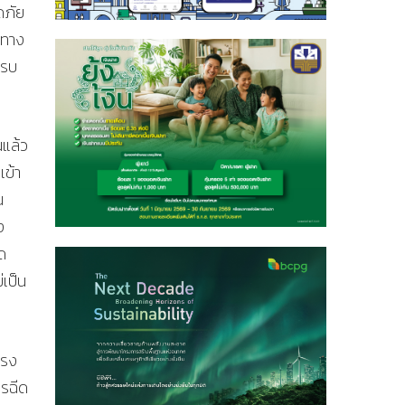
ดภัย
งทาง
ครบ
นแล้ว
เข้า
น
ง
ด
่เป็น
โรง
ารฉีด