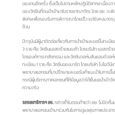
ของตนอีกครั้ง ซึ่งเป็นไปตามหลักปฏิบัติสากล เนื่อ
ของวัคซีนที่ตนนำเข้ามาในราชอาณาจักร โดย อย. จะพ
พิเศษเพื่อรองรับการพิจารณาโดยเร็ว แต่ยังคงมาต
ถ้วน
ปัจจุบันมีผู้มาติดต่อเกี่ยวกับการนำเข้าและขอขึ้นทะเบี
3 ราย คือ วัคซีนแอสตร้าเซนเนก้า โดยบริษัท แอสตร้าเ
โดยองค์การเภสัชกรรม และวัคซีนจอห์นสันแอนด์จอห์นส
ทะเบียน 1 ราย คือ วัคซีนของบารัต โดยบริษัท ไบโอจีนีเ
พยาบาลเอกชนที่มาปรึกษาและขอรับคำแนะนำในการขึ้นทะเ
กรณีผู้บริหารภาคเอกชนที่ให้ข้อมูลว่าได้ยื่นขอนำเข้าวัคซ
ความจริง
รองเลขาธิการฯ อย.
กล่าวย้ำในตอนท้ายว่า อย. ไม่ปิดกั
พยาบาลเอกชนเข้ามาร่วมกันในการดูแลสุขภาพประชาชน ท