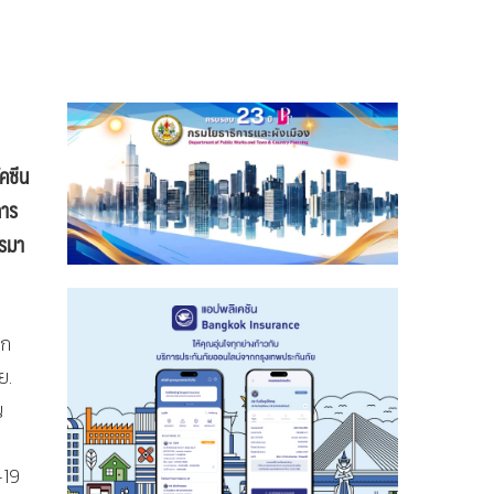
ัคซีน
การ
ารมา
อก
ย.
ญ
-19