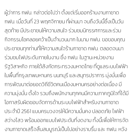
ผู้ว่าการ กฟน. กล่าวต่อไปว่า ตั้งแต่เริ่มออกร้านงานกาชาด
กฟน. เมื่อวันที่ 23 พฤศจิกายน ที่ผ่านมา จนถึงวันนี้ซึ่งเป็นวัน
สุดท้าย มีประชาชนให้ความสนใจ ร่วมชมนิทรรศการและร่วม
กิจกรรมโชคลอยคว้าเป็นจำนวนมาก ในนาม กฟน. ขอขอบคุณ
ประชาชนทุกท่านที่ให้ความสนใจร้านกาชาด กฟน. ตลอดจนมา
ร่วมชมไฟประดับภายในงาน ซึ่ง กฟน. ในฐานะหน่วยงาน
รัฐวิสาหกิจ ภายใต้สังกัดกระทรวงมหาดไทย ที่ดูแลระบบไฟฟ้า
ในพื้นที่กรุงเทพมหานคร นนทบุรี และสมุทรปราการ มุ่งมั่นเพื่อ
การพัฒนาต่อยอดวิถีชีวิตคนเมืองมหานครอย่างต่อเนื่อง มี
ความมุ่งมั่น ตั้งใจ รวมถึงพนักงานทุกคนมีความภาคภูมิใจที่ได้มี
โอกาสรับผิดชอบจัดการด้านระบบไฟฟ้าสำหรับงานกาชาด
ประจำปี 2561 แบบครบวงจรให้มีความมั่นคง ปลอดภัย ไฟฟ้า
สว่างไสว พร้อมออกแบบไฟประดับที่งดงาม ทั้งนี้เพื่อให้การจัด
งานกาชาดเสร็จสิ้นสมบูรณ์เป็นไปอย่างราบรื่น และ กฟน. หวัง