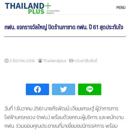
Skip
THAILANDPLUS NEWS
MENU
to
content
กฟน. แจกรางวัลใหญ่ ปิดร้านกาชาด กฟน. ปี 61 สุดประทับใจ
2 ธันวาคม 2018
Thailandplus
ประชาสัมพันธ์
วันที่ 1 ธันวาคม 2561 นายกีรพัฒน์ เจียมเศรษฐ์ ผู้ว่าการการ
ไฟฟ้านครหลวง (กฟน.) พร้อมด้วยคณะผู้บริหาร และพนักงาน
กฟน. ร่วมขอบคุณประชาชนที่มาเยี่ยมชมนิทรรศการ พร้อม