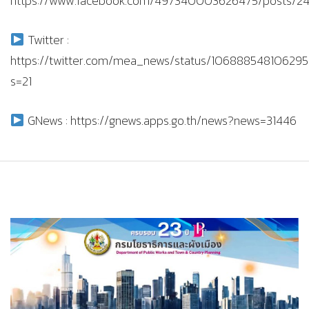
https://www.facebook.com/497340003626475/posts/
Twitter :
https://twitter.com/mea_news/status/10688854810629
s=21
GNews : https://gnews.apps.go.th/news?news=31446