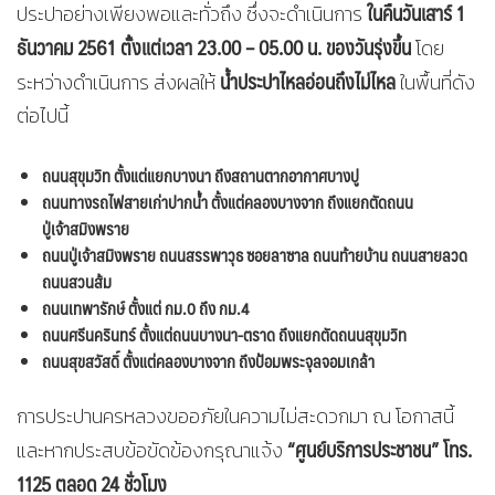
ในคืนวันเสาร์ 1
ประปาอย่างเพียงพอและทั่วถึง ซึ่งจะดำเนินการ
ธันวาคม 2561
ตั้งแต่เวลา 23.00 – 05.00 น. ของวันรุ่งขึ้น
โดย
น้ำประปาไหลอ่อนถึงไม่ไหล
ระหว่างดำเนินการ ส่งผลให้
ในพื้นที่ดัง
ต่อไปนี้
ถนนสุขุมวิท ตั้งแต่
แยกบางนา
ถึงสถานตากอากาศบางปู
ถนนทางรถไฟสายเก่า
ปากน้ำ ตั้งแต่คลองบางจาก ถึงแยกตัดถนน
ปู่เจ้าสมิงพราย
ถนนปู่เจ้าสมิงพราย ถนนสรรพาวุธ ซอยลาซาล ถนนท้ายบ้าน ถนนสายลวด
ถนนสวนส้ม
ถนนเทพารักษ์ ตั้งแต่ กม.0 ถึง กม.4
ถนนศรีนครินทร์ ตั้งแต่
ถนนบางนา-ตราด ถึงแยกตัดถนนสุขุมวิท
ถนนสุขสวัสดิ์ ตั้งแต่
คลองบางจาก
ถึงป้อมพระจุลจอมเกล้า
การประปานครหลวงขออภัยในความไม่สะดวกมา ณ โอกาสนี้
“ศูนย์บริการประชาชน” โทร.
และหากประสบข้อขัดข้องกรุณาแจ้ง
1125 ตลอด 24 ชั่วโมง