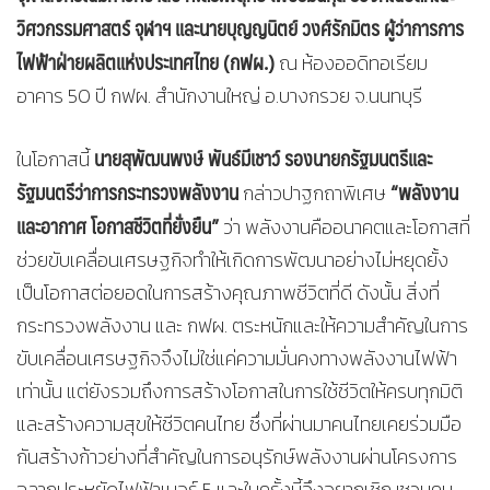
วิศวกรรมศาสตร์ จุฬาฯ และนายบุญญนิตย์ วงศ์รักมิตร ผู้ว่าการการ
ไฟฟ้าฝ่ายผลิตแห่งประเทศไทย (กฟผ.)
ณ ห้องออดิทอเรียม
อาคาร 50 ปี กฟผ. สำนักงานใหญ่ อ.บางกรวย จ.นนทบุรี
นายสุพัฒนพงษ์ พันธ์มีเชาว์ รองนายกรัฐมนตรีและ
ในโอกาสนี้
รัฐมนตรีว่าการกระทรวงพลังงาน
“พลังงาน
กล่าวปาฐกถาพิเศษ
และอากาศ โอกาสชีวิตที่ยั่งยืน”
ว่า พลังงานคืออนาคตและโอกาสที่
ช่วยขับเคลื่อนเศรษฐกิจทำให้เกิดการพัฒนาอย่างไม่หยุดยั้ง
เป็นโอกาสต่อยอดในการสร้างคุณภาพชีวิตที่ดี ดังนั้น สิ่งที่
กระทรวงพลังงาน และ กฟผ. ตระหนักและให้ความสำคัญในการ
ขับเคลื่อนเศรษฐกิจจึงไม่ใช่แค่ความมั่นคงทางพลังงานไฟฟ้า
เท่านั้น แต่ยังรวมถึงการสร้างโอกาสในการใช้ชีวิตให้ครบทุกมิติ
และสร้างความสุขให้ชีวิตคนไทย ซึ่งที่ผ่านมาคนไทยเคยร่วมมือ
กันสร้างก้าวย่างที่สำคัญในการอนุรักษ์พลังงานผ่านโครงการ
ฉลากประหยัดไฟฟ้าเบอร์ 5 และในครั้งนี้จึงอยากเชิญชวนคน