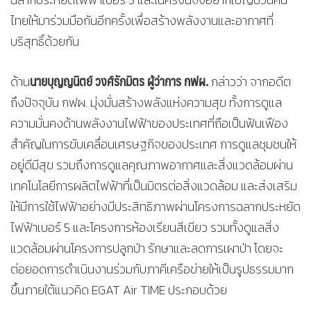
ไทยให้มาร่วมมือกันอีกครั้งเพื่อสร้างพลังงานและอากาศที่
บริสุทธิ์ด้วยกัน
นายบุญญนิตย์ วงศ์รักมิตร ผู้ว่าการ กฟผ.
ด้าน
กล่าวว่า จากอดีต
ถึงปัจจุบัน กฟผ. มุ่งมั่นสร้างพลังแห่งความสุข ทั้งการดูแล
ความมั่นคงด้านพลังงานไฟฟ้าของประเทศที่ถือเป็นฟันเฟือง
สำคัญในการขับเคลื่อนเศรษฐกิจของประเทศ การดูแลชุมชนให้
อยู่ดีมีสุข รวมถึงการดูแลคุณภาพอากาศและสิ่งแวดล้อมผ่าน
เทคโนโลยีการผลิตไฟฟ้าที่เป็นมิตรต่อสิ่งแวดล้อม และส่งเสริม
ให้มีการใช้ไฟฟ้าอย่างมีประสิทธิภาพผ่านโครงการฉลากประหยัด
ไฟฟ้าเบอร์ 5 และโครงการห้องเรียนสีเขียว รวมทั้งดูแลสิ่ง
แวดล้อมผ่านโครงการปลูกป่า รักษาและลดการเผาป่า โดยจะ
ต่อยอดการดำเนินงานร่วมกับภาคีเครือข่ายให้เป็นรูปธรรมมาก
ขึ้นภายใต้แนวคิด EGAT Air TIME ประกอบด้วย