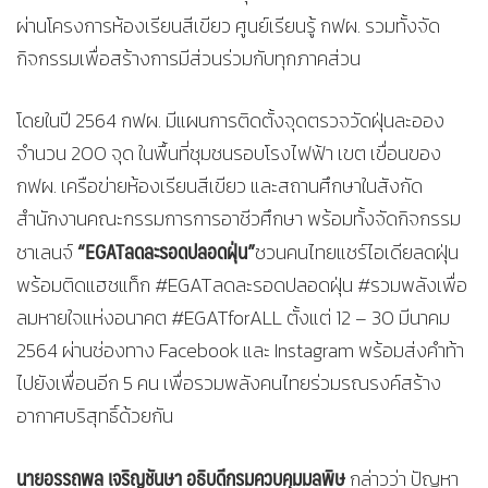
ผ่านโครงการห้องเรียนสีเขียว ศูนย์เรียนรู้ กฟผ. รวมทั้งจัด
กิจกรรมเพื่อสร้างการมีส่วนร่วมกับทุกภาคส่วน
โดยในปี 2564 กฟผ. มีแผนการติดตั้งจุดตรวจวัดฝุ่นละออง
จำนวน 200 จุด ในพื้นที่ชุมชนรอบโรงไฟฟ้า เขต เขื่อนของ
กฟผ. เครือข่ายห้องเรียนสีเขียว และสถานศึกษาในสังกัด
สำนักงานคณะกรรมการการอาชีวศึกษา พร้อมทั้งจัดกิจกรรม
“EGATลดละรอดปลอดฝุ่น”
ชาเลนจ์
ชวนคนไทยแชร์ไอเดียลดฝุ่น
พร้อมติดแฮชแท็ก #EGATลดละรอดปลอดฝุ่น #รวมพลังเพื่อ
ลมหายใจแห่งอนาคต #EGATforALL ตั้งแต่ 12 – 30 มีนาคม
2564 ผ่านช่องทาง Facebook และ Instagram พร้อมส่งคำท้า
ไปยังเพื่อนอีก 5 คน เพื่อรวมพลังคนไทยร่วมรณรงค์สร้าง
อากาศบริสุทธิ์ด้วยกัน
นายอรรถพล เจริญชันษา อธิบดีกรมควบคุมมลพิษ
กล่าวว่า ปัญหา