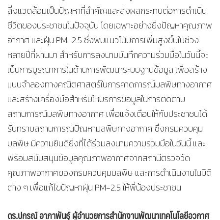
สิ่งแวดล้อมเป็นปัญหาที่สำคัญและส่งผลกระทบต่อการดำเนิน
ชีวิตของประชาชนในปัจจุบัน โดยเฉพาะอย่างยิ่งปัญหาคุณภาพ
อากาศ และฝุ่น PM-2.5 ซึ่งพบแนวโน้มการเพิ่มสูงขึ้นในช่วง
หลายปีที่ผ่านมา สำหรับการลงนามบันทึกความร่วมมือในวันนี้จะ
เป็นการบูรณาการในด้านการพัฒนาระบบฐานข้อมูล เพื่อสร้าง
แบบจำลองทางคณิตศาสตร์ในการคาดการณ์มลพิษทางอากาศ
และสร้างเครื่องมือสำหรับให้บริการข้อมูลในการติดตาม
สถานการณ์มลพิษทางอากาศ เพื่อแจ้งเตือนให้กับประชาชนได้
รับทราบสถานการณ์ปัญหามลพิษทางอากาศ ซึ่งกรมควบคุม
มลพิษ มีความยินดียิ่งที่ได้ร่วมลงนามความร่วมมือในวันนี้ และ
พร้อมสนับสนุนข้อมูลคุณภาพอากาศจากสถานีตรวจวัด
คุณภาพอากาศของกรมควบคุมมลพิษ และการดำเนินงานในมิติ
ต่าง ๆ เพื่อแก้ไขปัญหาฝุ่น PM-2.5 ให้พี่น้องประชาชน
ดร.ปกรณ์ อาภาพันธุ์ ผู้อำนวยการสำนักงานพัฒนาเทคโนโลยีอวกาศ