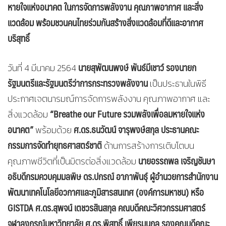
หายใจ
แห่งอนาคต ในการจัดการพลังงาน คุณภาพอากาศ และสิ่ง
แวดล้อม พร้อมชวนคนไทยร่วมกันสร้างสิ่งแวดล้อมที่ดีและอากาศ
บริสุทธิ์
นายสุพัฒนพงษ์ พันธ์มีเชาว์ รองนายก
วันที่ 4 มีนาคม 2564
รัฐมนตรีและรัฐมนตรีว่าการกระทรวงพลังงาน
เป็นประธานในพิธี
ประกาศเจตนารมณ์การจัดการพลังงาน คุณภาพอากาศ และ
“Breathe our Future รวมพลังเพื่อลมหายใจแห่ง
สิ่งแวดล้อม
อนาคต”
ศ.ดร.ธนวัฒน์ จารุพงษ์สกุล ประธานคณะ
พร้อมด้วย
กรรมการจัดทำยุทธศาสตร์ชาติ
ด้านการสร้างการเติบโตบน
นายอรรถพล เจริญชันษา
คุณภาพชีวิตที่เป็นมิตรต่อสิ่งแวดล้อม
อธิบดีกรมควบคุมมลพิษ ดร.ปกรณ์ อาภาพันธุ์ ผู้อำนวยการสำนักงาน
พัฒนาเทคโนโลยีอวกาศและภูมิสารสนเทศ (องค์การมหาชน) หรือ
GISTDA ศ.ดร.สุพจน์ เตชวรสินสกุล คณบดีคณะวิศวกรรมศาสตร์
จุฬาลงกรณ์มหาวิทยาลัย ศ.ดร.พิสุทธิ์ เพียรมนกุล รองคณบดีคณะ