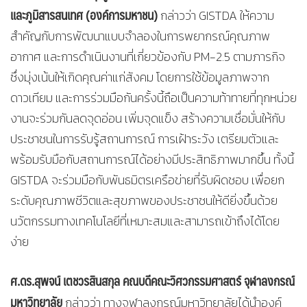
และภูมิสารสนเทศ (องค์การมหาชน)
กล่าวว่า GISTDA ให้ความ
สำคัญกับการพัฒนาแบบจำลองในการพยากรณ์คุณภาพ
อากาศ และการดำเนินงานที่เกี่ยวข้องกับ PM-2.5 ตามภารกิจ
ซึ่งมุ่งเน้นให้เกิดคุณค่าแก่สังคม โดยการใช้ข้อมูลภาพจาก
ดาวเทียม และการร่วมมือกันครั้งนี้ถือเป็นความท้าทายที่ทุกหน่วย
งานจะร่วมกันลดจุดอ่อน เพิ่มจุดแข็ง สร้างความเชื่อมั่นให้กับ
ประชาชนในการรับรู้สถานการณ์ การเฝ้าระวัง เตรียมตัวและ
พร้อมรับมือกับสถานการณ์ได้อย่างมีประสิทธิภาพมากขึ้น ทั้งนี้
GISTDA จะร่วมมือกับพันธมิตรเครือข่ายที่รับผิดชอบ เพื่อยก
ระดับคุณภาพชีวิตและสุขภาพของประชาชนให้ดียิ่งขึ้นด้วย
นวัตกรรมทางเทคโนโลยีที่เหมาะสมและสามารถเข้าถึงได้โดย
ง่าย
ศ.ดร.สุพจน์ เตชวรสินสกุล คณบดีคณะวิศวกรรมศาสตร์ จุฬาลงกรณ์
มหาวิทยาลัย
กล่าวว่า ทางจุฬาลงกรณ์มหาวิทยาลัยได้นำองค์