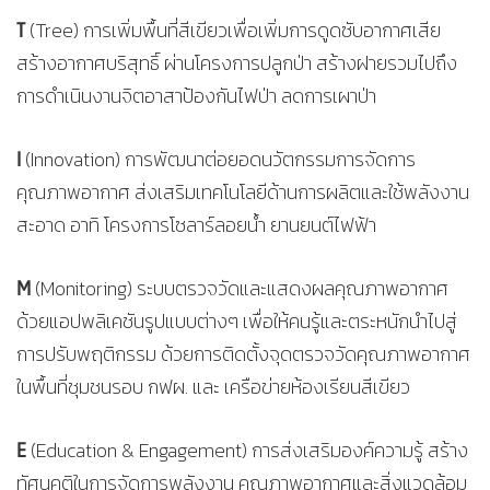
T
(Tree) การเพิ่มพื้นที่สีเขียวเพื่อเพิ่มการดูดซับอากาศเสีย
สร้างอากาศบริสุทธิ์ ผ่านโครงการปลูกป่า สร้างฝายรวมไปถึง
การดำเนินงานจิตอาสาป้องกันไฟป่า ลดการเผาป่า
I
(Innovation) การพัฒนาต่อยอดนวัตกรรมการจัดการ
คุณภาพอากาศ ส่งเสริมเทคโนโลยีด้านการผลิตและใช้พลังงาน
สะอาด อาทิ โครงการโซลาร์ลอยน้ำ ยานยนต์ไฟฟ้า
M
(Monitoring) ระบบตรวจวัดและแสดงผลคุณภาพอากาศ
ด้วยแอปพลิเคชันรูปแบบต่างๆ เพื่อให้คนรู้และตระหนักนำไปสู่
การปรับพฤติกรรม ด้วยการติดตั้งจุดตรวจวัดคุณภาพอากาศ
ในพื้นที่ชุมชนรอบ กฟผ. และ เครือข่ายห้องเรียนสีเขียว
E
(Education & Engagement) การส่งเสริมองค์ความรู้ สร้าง
ทัศนคติในการจัดการพลังงาน คุณภาพอากาศและสิ่งแวดล้อม