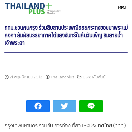
Skip
THAILANDPLUS NEWS
MENU
to
content
กทม.ชวนคนกรุง ร่วมสืบสานประเพณีลอยกระทงขอขมาพระแม่
คงคา สัมผัสบรรยากาศใต้แสงจันทร์ในคืนวันเพ็ญ ริมสายน้ำ
เจ้าพระยา
21 พฤศจิกายน 2018
Thailandplus
ประชาสัมพันธ์
กรุงเทพมหานคร ร่วมกับ การท่องเที่ยวแห่งประเทศไทย (ททท.)