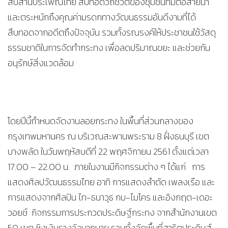
สืบสานประเพณีไทย สืบทอดวิถีชีวิตของชุมชนที่มีต่อสายน้ำ
และตระหนักถึงคุณค่ามรดกทางวัฒนธรรมอันดีงามที่ได้
สืบทอดจากอดีตถึงปัจจุบัน รวมทั้งรณรงค์ให้ประชาชนใช้วัสดุ
ธรรมชาติในการจัดทำกระทง เพื่อลดปริมาณขยะ และช่วยกัน
อนุรักษ์สิ่งแวดล้อม
โดยปีนี้กำหนดจัดงานลอยกระทง ในพื้นที่ส่วนกลางของ
กรุงเทพมหานคร ณ บริเวณสะพานพระราม 8 ฝั่งธนบุรี เขต
บางพลัด ในวันพฤหัสบดีที่ 22 พฤศจิกายน 2561 ตั้งแต่เวลา
17.00 – 22.00 น. ภายในงานมีกิจกรรมต่าง ๆ ได้แก่ การ
แสดงศิลปวัฒนธรรมไทย อาทิ การแสดงลำตัด เพลงเรือ และ
การแสดงจากศิลปิน ไท-ธนาวุธ กบ-ไมโคร และอิงกฤต-เดอะ
วอยช์ กิจกรรมการประกวดประดิษฐ์กระทง จากสำนักงานเขต
50 เขต ชิงเงินรางวัลมากมาย รวมทั้งจัดพื้นที่สาธิตประดิษฐ์