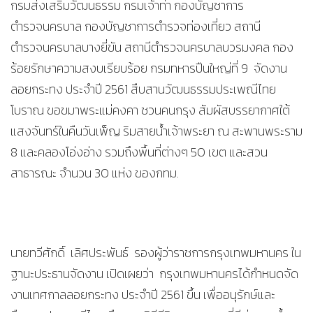
กรมส่งเสริมวัฒนธรรม กรมเจ้าท่า กองบัญชาการ
ตำรวจนครบาล กองบัญชาการตำรวจท่องเที่ยว สถานี
ตำรวจนครบาลบางยี่ขัน สถานีตำรวจนครบาลบวรมงคล กอง
ร้อยรักษาความสงบเรียบร้อย กรมทหารปืนใหญ่ที่ 9 จัดงาน
ลอยกระทง ประจำปี 2561 สืบสานวัฒนธรรมประเพณีไทย
โบราณ ขอขมาพระแม่คงคา ชวนคนกรุง สัมผัสบรรยากาศใต้
แสงจันทร์ในคืนวันเพ็ญ ริมสายน้ำเจ้าพระยา ณ สะพานพระราม
8 และคลองโอ่งอ่าง รวมถึงพื้นที่ต่างๆ 50 เขต และสวน
สาธารณะ จำนวน 30 แห่ง ของกทม.
นายทวีศักดิ์ เลิศประพันธ์ รองผู้ว่าราชการกรุงเทพมหานคร ใน
ฐานะประธานจัดงาน เปิดเผยว่า กรุงเทพมหานครได้กำหนดจัด
งานเทศกาลลอยกระทง ประจำปี 2561 ขึ้น เพื่ออนุรักษ์และ