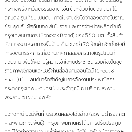
กระทงฟรีจากวัสดุธรรมชาติ เช่น ต้นกล้วย ใบตอง ดอกไม้
ตกแต่ง ธูปเทียน เป็นต้น ภายในงานยังได้จำลองตลาดโบราณ
ย้อนยุค สัมผัสกับของเล่นโบราณและการจำหน่ายผลิตภัณฑ์
กรุงเทพมหานคร (Bangkok Brand) ของดี 50 เขต ทั้งสินค้า
หัตถกรรมและอาหารพื้นบ้าน จำนวนกว่า 70 ร้านค้า อีกทั้งยังมี
การจัดนิทรรศการเกี่ยวกับเทศกาลลอยกระทงในรูปแบบที่
สวยงาม เพื่อให้ความรู้ความเข้าใจกับประชาชน รวมถึงเป็นจุด
ถ่ายภาพเช็คอินและแชร์ผ่านสื่อสังคมออนไลน์ (Check &
Share) เป็นแลนด์มาร์คสำคัญในการจัดงานประเพณีลอย
กระทงกรุงเทพมหานครเป็นประจำทุกปี ณ บริเวณสะพาน
พระราม ๘ เขตบางพลัด
นอกจากนี้ ยังมีพื้นที่ บริเวณคลองโอ่งอ่าง (สะพานดำรงสถิต
– สะพานภาณุพันธุ์) ที่กรุงเทพมหานครได้มีการปรับปรุงภูมิ
ทัศน์ไว้อย่างสวยงาม เพื่อให้ประชาชนได้ใช้ประโยชน์สาธารณะ