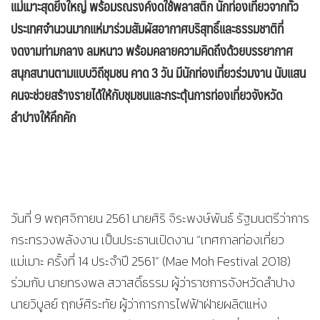
แม่เมาะสุดยิ่งใหญ่ พร้อมรณรงค์งดใช้พลาสติก นักท่องเที่ยวจากทั่ว
ประเทศจำนวนมากแห่มาร่วมสัมผัสอากาศบริสุทธิ์และธรรมชาติที่
งดงามท่ามกลาง ลมหนาว พร้อมคลายความคิดถึงด้วยบรรยากาศ
สนุกสนานตามแบบวิถีชุมชน คาด 3 วัน มีนักท่องเที่ยวร่วมงาน นับแสน
คนจะช่วยสร้างรายได้ให้กับชุมชนและกระตุ้นการท่องเที่ยวจังหวัด
ลำปางให้คึกคัก
วันที่ 9 พฤศจิกายน 2561 นายศิริ จิระพงษ์พันธ์ รัฐมนตรีว่าการ
กระทรวงพลังงาน เป็นประธานเปิดงาน “เทศกาลท่องเที่ยว
แม่เมาะ ครั้งที่ 14 ประจำปี 2561” (Mae Moh Festival 2018)
ร่วมกับ นายทรงพล สวาสดิ์ธรรม ผู้ว่าราชการจังหวัดลำปาง
นายวิบูลย์ ฤกษ์ศิระทัย ผู้ว่าการการไฟฟ้าฝ่ายผลิตแห่ง