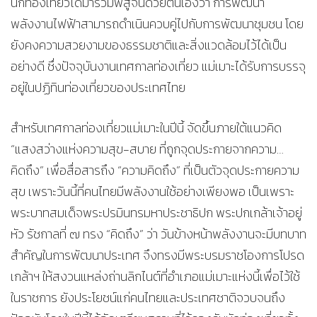
นักท่องเที่ยวได้มาร่วมพิสูจน์ด้วยตนเองว่า การพัฒนา
พลังงานไฟฟ้าสามารถดำเนินควบคู่ไปกับการพัฒนาชุมชน โดย
ยังคงความสวยงามของธรรมชาติและสิ่งแวดล้อมไว้ได้เป็น
อย่างดี ซึ่งปัจจุบันงานเทศกาลท่องเที่ยว แม่เมาะได้รับการบรรจุ
อยู่ในปฏิทินท่องเที่ยวของประเทศไทย
สำหรับเทศกาลท่องเที่ยวแม่เมาะในปีนี้ จัดขึ้นภายใต้แนวคิด
“แสงสว่างแห่งความสุข-สบาย ที่ถูกจุดประกายจากความ…
คิดถึง” เพื่อสื่อสารถึง “ความคิดถึง” ที่เป็นตัวจุดประกายความ
สุข เพราะวันนี้ที่คนไทยมีพลังงานใช้อย่างเพียงพอ เป็นเพราะ
พระบาทสมเด็จพระปรมินทรมหาประชาธิปก พระปกเกล้าเจ้าอยู่
หัว รัชกาลที่ ๗ ทรง “คิดถึง” ว่า วันข้างหน้าพลังงานจะมีบทบาท
สำคัญในการพัฒนาประเทศ จึงทรงมีพระบรมราชโองการโปรด
เกล้าฯ ให้สงวนแหล่งถ่านลิกไนต์ที่อำเภอแม่เมาะแห่งนี้เพื่อไว้ใช้
ในราชการ ยังประโยชน์แก่คนไทยและประเทศชาติจวบจนถึง