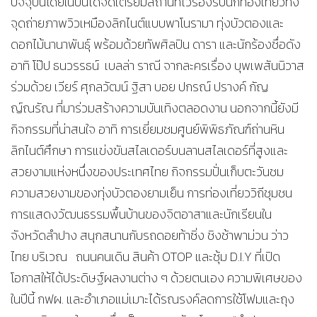
ปัจจุบันโดยในปีนี้ได้จัดเตรียมสถานที่ไว้รองรับนักท่องเที่ยวทั้ง
จุดถ่ายภาพวิวเหมืองลิกไนต์แบบพาโนรามา ทุ่งบัวตองและ
ดอกไม้นานาพันธุ์ พร้อมด้วยทัพศิลปิน ดารา และนักร้องชื่อดัง
อาทิ โป๊ป ธนวรรธน์ เบลล่า ราณี จากละครเรื่อง บุพเพสันนิวาส
ร่วมด้วย เวียร์ ศุกลวัฒน์ ฐิสา บอย ปกรณ์ ปรางค์ กัญ
ญ์ณรัณ ที่มาร่วมสร้างความบันเทิงตลอดงาน นอกจากนี้ยังมี
กิจกรรมที่น่าสนใจ อาทิ การเยี่ยมชมศูนย์พิพิธภัณฑ์ถ่านหิน
ลิกไนต์ศึกษา การแข่งขันสไลเดอร์บนลานสไลเดอร์ที่สูงและ
สวยงามแห่งหนึ่งของประเทศไทย กิจกรรมปั่นเก็บตะวันชม
ความสวยงามของทุ่งบัวตองยามเย็น การท่องเที่ยววิถีชุมชน
การแสดงวัฒนธรรมพื้นบ้านของจิตอาสาและนักเรียนใน
จังหวัดลำปาง สนุกสนานกับรถดอยท้าซิ่ง ชิงช้าพาม่วน ว่าว
ไทย บริเวณ ถนนคนเดิน สินค้า OTOP และซุ้ม D.I.Y ที่เปิด
โอกาสให้ได้ประดิษฐ์ผลงานต่าง ๆ ด้วยตนเอง ความพิเศษของ
ในปีนี้ กฟผ. และอำเภอแม่เมาะได้รณรงค์ลดการใช้โฟมและถุง