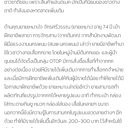
ชาวชาติชอบ เพราะสินค้าแฮนด์เมค มักเป็นที่นิยมของชาวต่าง
ชาติ กำลังมองหาตลาดเพิ่มเติม
ด้านคุณยายเหมาะใจ จักรศรีวรรณ (ยายเหมาะ) อายุ 74 ปี เข้า
ฝึกอาชีพสาขา การจักรสาน (จากต้นกก) จากสำนักงานพัฒนา
ฝีมือแรงงานนครพนม (สนพ.นครพนม) เล่าว่า ยายมีอาชีพทำนา
ใช้เวลาว่างทอเสื่อกกขาย โดยในหมู่บ้านมีต้นกกเยอะ และผู้นำ
ชุมชนได้จัดตั้งเป็นกลุ่ม OTOP มีการสั่งซื้อเสื่อที่ทำจากกก
อย่างต่อเนื่อง ช่วยให้มีรายได้เพิ่มเติมจากการทำเสื่อกกจำหน่าย
และเมื่อมีการฝึกอาชีพเพิ่มเติมให้กับผู้มีรายได้น้อย ทำให้ยายได้มี
โอกาสมาฝึกอาชีพด้วย ยายเหมาะเล่าต่ออีกว่า ยายสามารถทำ
ผลิตภัณฑ์แปรรูปจากกกได้หลายรูปแบบ อาทิ ทำกระเป๋า กล่อง
ใส่กระดาษทิษชู หมวก กล่องใส่ของ เสื่อในหลายๆ ขนาด
นอกจากนี้ยังมีความรู้ในการสานกกในรูปแบบลวดลายต่างๆ อีก
ด้วย ทำให้มีรายได้เพิ่มขึ้นอีกวันละ 200-300 บาท ไว้สำหรับใช้