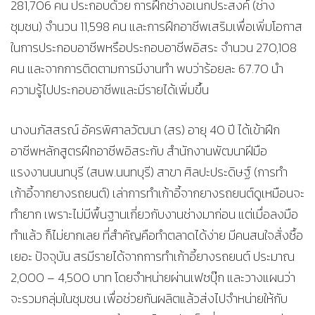
281,706 คน ประกอบด้วย การฝึกช่างอเนกประสงค์ (ช่าง
ชุมชน) จำนวน 11,598 คน และการฝึกอาชีพเสริมเพื่อเพิ่มโอกาส
ในการประกอบอาชีพหรือประกอบอาชีพอิสระ จำนวน 270,108
คน และจากการติดตามการมีงานทำ พบว่าร้อยละ 67.70 นำ
ความรู้ไปประกอบอาชีพและมีรายได้เพิ่มขึ้น
นางนภัสสรณ์ อัครพิศาลวัฒนา (สร) อายุ 40 ปี ได้เข้าฝึก
อาชีพหลักสูตรฝึกอาชีพอิสระกับ สำนักงานพัฒนาฝีมือ
แรงงานนนทบุรี (สนพ.นนทบุรี) สาขา ศิลปะประดิษฐ์ (การทำ
เก้าอี้จากยางรถยนต์) เล่าการทำเก้าอี้จากยางรถยนต์ดูเหมือนจะ
ทำยาก เพราะไม่มีพื้นฐานเกี่ยวกับงานช่างมาก่อน แต่เมื่อลงมือ
ทำแล้ว ก็ไม่ยากเลย ที่สำคัญคือทำตลาดได้ง่าย มีคนสนใจสั่งซื้อ
เยอะ ปัจจุบัน สรมีรายได้จากการทำเก้าอี้ยางรถยนต์ ประมาณ
2,000 – 4,500 บาท โดยจำหน่ายผ่านเฟซบุ๊ก และวางแผนว่า
จะรวมกลุ่มในชุมชน เพื่อช่วยกันผลิตแล้วส่งไปจำหน่ายให้กับ