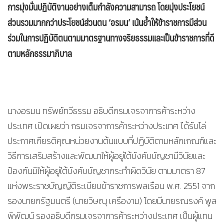
การมุ่งมั่นปฏิบัติงานอย่างเต็มกำลังความสามารถ โดยมุ่งประโยชน์
ส่วนรวมมากกว่าประโยชน์ส่วนตน
‘อรมน’ เน้นย้ำให้ข้าราชการมีส่วน
ร่วมในการปฏิบัติตนตามมาตรฐานทางจริยธรรมและเป็นข้าราชการที่ดี
ตามหลัก
ธรรมาภิบาล
นางอรมน ทรัพย์ทวีธรรม อธิบดีกรมเจรจาการค้าระหว่าง
ประเทศ เปิดเผยว่า กรมเจรจาการค้าระหว่างประเทศ ได้รับโล่
ประกาศเกียรติคุณหน่วยงานต้นแบบที่ปฏิบัติตามหลักเกณฑ์และ
วิธีการเสริมสร้างและพัฒนาให้ผู้อยู่ใต้บังคับบัญชามีวินัยและ
ป้องกันมิให้ผู้อยู่ใต้บังคับบัญชากระทำผิดวินัย ตามมาตรา 87
แห่งพระราชบัญญัติระเบียบข้าราชการพลเรือน พ.ศ. 2551 จาก
รองนายกรัฐมนตรี (นายวิษณุ เครืองาม) โดยมีนายรณรงค์ พูล
พิพัฒน์ รองอธิบดีกรมเจรจาการค้าระหว่างประเทศ เป็นผู้แทน