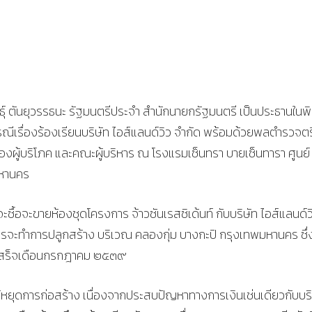
์ ตันยุวรรธนะ รัฐมนตรีประจำ สำนักนายกรัฐมนตรี เป็นประธานในพิ
ณีเรื่องร้องเรียนบริษัท ไอส์แลนด์วิว จำกัด พร้อมด้วยพลตำรวจตร
รองผู้บริโภค และคณะผู้บริหาร ณ โรงแรมเซ็นทรา บายเซ็นทารา ศูนย์
มหานคร
้อจะขายห้องชุดโครงการ จ้าวซันเรสซิเด้นท์ กับบริษัท ไอส์แลนด์ว
คารจะทำการปลูกสร้าง บริเวณ คลองกุ่ม บางกะปิ กรุงเทพมหานคร ซึ่ง
ดเสร็จเดือนกรกฎาคม ๒๕๓๙
้หยุดการก่อสร้าง เนื่องจากประสบปัญหาทางการเงินเช่นเดียวกับบริ