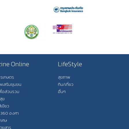
ine Online
LifeStyle
การเกษตร
สุขภาพ
ีพเสริมชุมชน
กิน/เที่ยว
พื่อส่วนรวม
อื่นๆ
สุข
ีเขียว
 360 องศา
ิเศษ
ิตยสาร