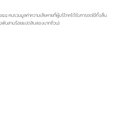
๒๕๔ คนรวมมูลค่าความเสียหายที่ผู้บริโภคได้รับการชดใช้ทั้งสิ้น
่งพันสามร้อยแปดสิบสองบาทถ้วน)