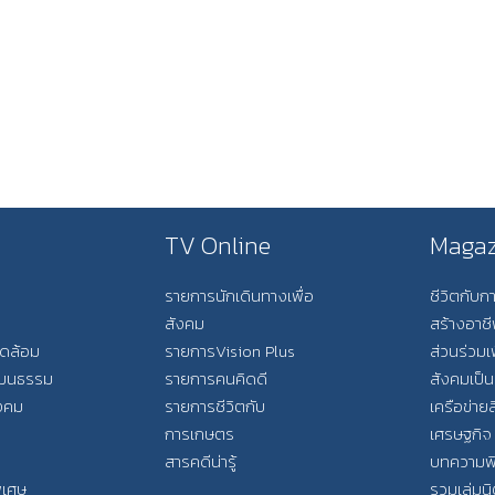
TV Online
Magaz
รายการนักเดินทางเพื่อ
ชีวิตกับ
สังคม
สร้างอาช
วดล้อม
รายการVision Plus
ส่วนร่วมเ
วัฒนธรรม
รายการคนคิดดี
สังคมเป็น
ังคม
รายการชีวิตกับ
เครือข่ายส
การเกษตร
เศรษฐกิจ
สารคดีน่ารู้
บทความพ
พิเศษ
รวมเล่มน