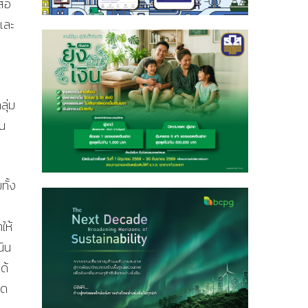
สือ
และ
ลุ่ม
้น
ทั้ง
ให้
นิน
ด้
็ด