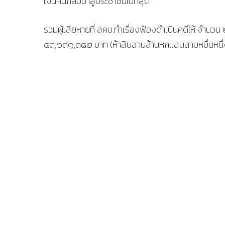
เงินคืนกลับมาสู่ประชาชนในที่สุด
รวมผู้เสียหายที่ สคบ.ทำเรื่องฟ้องดำเนินคดีให้ จำนวน 
๕๓,๖๓๑,๓๘๒ บาท (ห้าสิบสามล้านหกแสนสามหมื่นหนึ