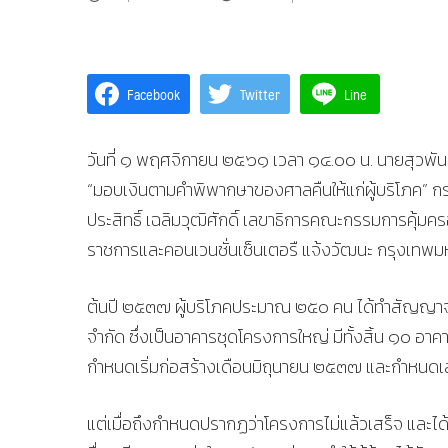
Facebook
Twitter
Line
วันที่ ๑ พฤศจิกายน ๒๕๖๑ เวลา ๑๔.๐๐ น. นายสุวพันธุ
“มอบเงินตามคำพิพากษาของศาลคืนให้แก่ผู้บริโภค” กร
ประสิทธิ์ เฉลิมวุฒิศักดิ์ เลขาธิการคณะกรรมการคุ้มค
ราชการและคอนเวนชั่นเซ็นเตอรื แจ้งวัฒนะ กรุงเทพ
ต้นปี ๒๕๓๗ ผู้บริโภคประมาณ ๒๕๐ คน ได้ทำสัญญาจะซื
จำกัด ซึ่งเป็นอาคารชุดโครงการใหญ่ มีทั้งสิ้น ๑๐ อา
กำหนดเริ่มก่อสร้างเดือนมิถุนายน ๒๕๓๗ และกำหน
แต่เมื่อถึงกำหนดปรากฏว่าโครงการไม่แล้วเสร็จ และได