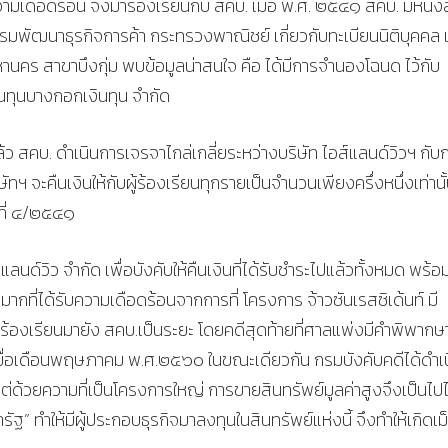
วามเดือดร้อน จึงมาร้องเรียนกับ สคบ. เมื่อ พ.ศ. ๒๕๔๑ สคบ. มีหนัง
รมพัฒนาธุรกิจการค้า กระทรวงพาณิชย์ เกี่ยวกับทะเบียนนิติบุคคล 
พมหานคร สาขาบึงกุ่ม พบข้อมูลน่าสนใจ คือ ได้มีการจำนองโฉนด ไว้กับ
งินทุนบางกอกเงินทุน จำกัด
้ว สคบ. ดำเนินการเจรจาไกล่เกลี่ยระหว่างบริษัท ไอส์แลนด์วิวฯ กับก
ฯ จะคืนเงินให้กับผู้ร้องเรียนทุกรายเป็นจำนวนเพียงครึ่งหนึ่งเท่านั
ที่ ๔/๒๕๔๑
ลนด์วิว จำกัด เพื่อบังคับให้คืนเงินที่ได้รับชำระไปแล้วทั้งหมด พร้อม
ากที่ได้รับความเดือดร้อนจากการที่ โครงการ จ้าวซันเรสซิเด้นท์ มี
องร้องเรียนมายัง สคบ.เป็นระยะ โดยคดีสุดท้ายที่ศาลแพ่งมีคำพิพากษา
 คือเมื่อเดือนพฤษภาคม พ.ศ.๒๕๖๐ ในขณะเดียวกัน กรมบังคับคดีได้ดำเ
ด้วยความที่เป็นโครงการใหญ่ การขายสินทรัพย์มูลค่าสูงจึงเป็นไปไ
” ทำให้มีผู้ประกอบธุรกิจมาลงทุนในสินทรัพย์แห่งนี้ จึงทำให้เกิดเม