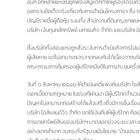
อื่นๆ อีกหลายแห่งในยุคฟองสบู่แตกทำให้ผู้ร้องได้รับค
ขอทราบข้อเท็จจริงเกี่ยวกับการดำเนินโครงการฯ ถึง ก
บัญชีรายชื่อผู้ถือหุ้น รงมทั้ง สำนักงานที่ดินกรุงเท
บริษัท เงินทุนหลักทรัพย์ มหาธนกิจ จำกัด และบริษัทเ
ซึ่งบริษัททั้งสองแห่งถูกสั่งระงับการดำเนินกิจการไปแล
ผู้เสียหาย แต่ไม่สามารถเจรจาตกลงกันได้เนื่องจากบริษัท
คณะกรรมการคุ้มครองผู้บริโภคมีมติในการประชุมครั้ง
วันที่ ๖ สิงหาคม ๒๕๔๑ ให้ดำเนินคดีแพ่งกับบริษัท ไอส์แ
ดอกเบี้ยตามกฎหมาย ในช่วงที่ผ่านมา มีผู้บริโภคจำนวนม
ปัญหาไม่สามารถก่อสร้างได้แล้วเสร็จซึ่งมีการยื่นเรื่
บริษัท ไอส์แลนด์วิว จำกัด ชดใช้เงินคืนให้ผู้บริโภค
การขายทรัพย์สินของบริษัทฯ มาตลอดช่วงระยะเวลา แต่
อย่างยากลำบาก จนกระทั่งรัฐบาลมีนโยบาย “บ้านประชารัฐ