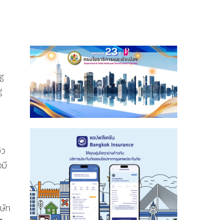
ธี
ี
ิว
มี
ษัท