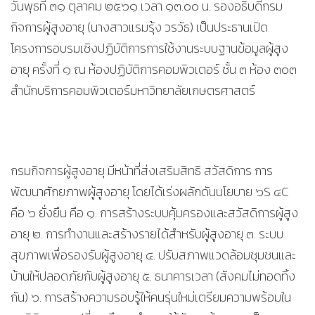
วันพุธที่ ๓๑ ตุลาคม ๒๕๖๑ เวลา ๑๓.๐๐ น. รองอธิบดีกรม
กิจการผู้สูงอายุ (นางสาวแรมรุ้ง วรวัธ) เป็นประธานเปิด
โครงการอบรมเชิงปฏิบัติการการใช้งานระบบฐานข้อมูลผู้สูง
อายุ ครั้งที่ ๑ ณ ห้องปฏิบัติการคอมพิวเตอร์ ชั้น ๓ ห้อง ๓๐๓
สำนักบริการคอมพิวเตอร์มหาวิทยาลัยเกษตรศาสตร์
กรมกิจการผู้สูงอายุ มีหน้าที่ส่งเสริมสิทธิ สวัสดิการ การ
พัฒนาศักยภาพผู้สูงอายุ โดยได้เร่งผลักดันนโยบาย ๖S ๔C
คือ ๖ ยั่งยืน คือ ๑. การสร้างระบบคุ้มครองและสวัสดิการผู้สูง
อายุ ๒. การทำงานและสร้างรายได้สำหรับผู้สูงอายุ ๓. ระบบ
สุขภาพเพื่อรองรับผู้สูงอายุ ๔. ปรับสภาพแวดล้อมชุมชนและ
บ้านให้ปลอดภัยกับผู้สูงอายุ ๕. ธนาคารเวลา (สังคมไม่ทอดทิ้ง
กัน) ๖. การสร้างความรอบรู้ให้คนรุ่นใหม่เตรียมความพร้อมใน