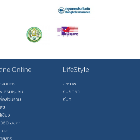
ine Online
LifeStyle
การเกษตร
สุขภาพ
ีพเสริมชุมชน
กิน/เที่ยว
พื่อส่วนรวม
อื่นๆ
สุข
ีเขียว
 360 องศา
ิเศษ
ิตยสาร