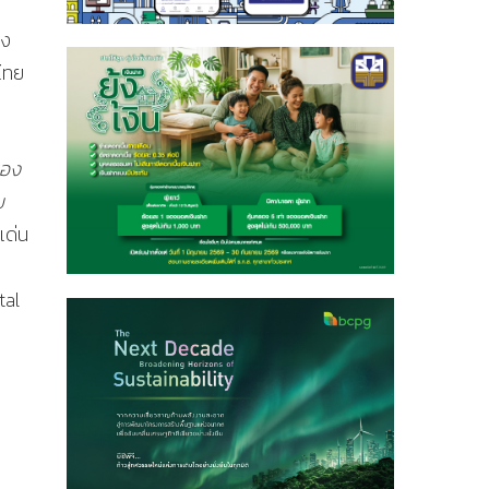
าง
์ไทย
ของ
บ
เด่น
tal