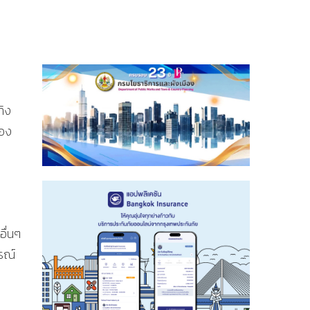
ทิง
ของ
ื่นๆ
ูรณ์