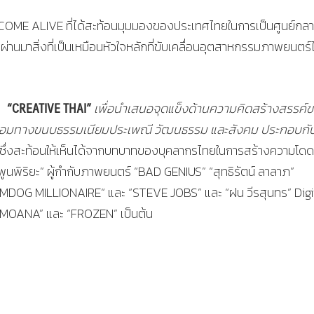
E ALIVE ที่ได้สะท้อนมุมมองของประเทศไทยในการเป็นศูนย์กล
ผ่านมาสิ่งที่เป็นเหมือนหัวใจหลักที่ขับเคลื่อนอุตสาหกรรมภาพยนตร
“
CREATIVE THAI”
่า
เพื่อนำเสนอจุดแข็งด้านความคิดสร้างสรรค์
หลอมทางขนบธรรมเนียมประเพณี วัฒนธรรม และสังคม ประกอบกั
ซึ่งสะท้อนให้เห็นได้จากบทบาทของบุคลากรไทยในการสร้างความโดด
วุฒิ พูนพิริยะ” ผู้กำกับภาพยนตร์ “BAD GENIUS” “สุทธิรัตน์ ลาลาภ”
LUMDOG MILLIONAIRE“ และ “STEVE JOBS” และ “ฝน วีรสุนทร” Digi
“MOANA” และ “FROZEN” เป็นต้น