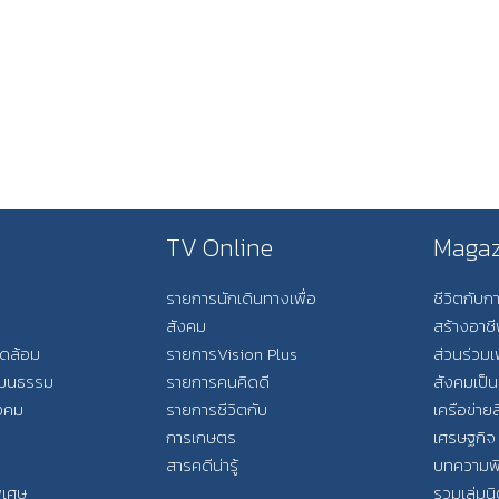
TV Online
Magaz
รายการนักเดินทางเพื่อ
ชีวิตกับ
สังคม
สร้างอาช
วดล้อม
รายการVision Plus
ส่วนร่วมเ
วัฒนธรรม
รายการคนคิดดี
สังคมเป็น
ังคม
รายการชีวิตกับ
เครือข่ายส
การเกษตร
เศรษฐกิจ
สารคดีน่ารู้
บทความพ
พิเศษ
รวมเล่มน