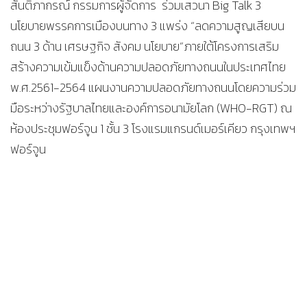
สันติภากรณ์ กรรมการผู้จัดการ ร่วมเสวนา Big Talk 3
นโยบายพรรคการเมืองบนทาง 3 แพร่ง “ลดความสูญเสียบน
ถนน 3 ด้าน เศรษฐกิจ สังคม นโยบาย”ภายใต้โครงการเสริม
สร้างความเข้มแข็งด้านความปลอดภัยทางถนนในประเทศไทย
พ.ศ.2561-2564 แผนงานความปลอดภัยทางถนนโดยความร่วม
มือระหว่างรัฐบาลไทยและองค์การอนามัยโลก (WHO-RGT) ณ
ห้องประชุมฟอร์จูน 1 ชั้น 3 โรงแรมแกรนด์เมอร์เคียว กรุงเทพฯ
ฟอร์จูน