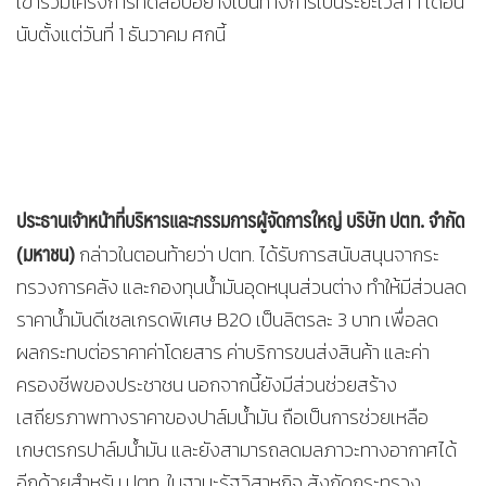
เข้าร่วมโครงการทดสอบอย่างเป็นทางการเป็นระยะเวลา 1 เดือน
นับตั้งแต่วันที่ 1 ธันวาคม ศกนี้
ประธานเจ้าหน้าที่บริหารและ
กรรมการผู้จัดการใหญ่ บริษัท ปตท. จำกัด
(มหาชน)
กล่าวในตอนท้ายว่า ปตท. ได้รับการสนับสนุนจากระ
ทรวงการคลัง และกองทุนน้ำมันอุดหนุนส่วนต่าง ทำให้มีส่วนลด
ราคาน้ำมันดีเซลเกรดพิเศษ B20 เป็นลิตรละ 3 บาท เพื่อลด
ผลกระทบต่อราคาค่าโดยสาร ค่าบริการขนส่งสินค้า และค่า
ครองชีพของประชาชน นอกจากนี้ยังมีส่วนช่วยสร้าง
เสถียรภาพทางราคาของปาล์มน้ำมัน ถือเป็นการช่วยเหลือ
เกษตรกรปาล์มน้ำมัน และยังสามารถลดมลภาวะทางอากาศได้
อีกด้วยสำหรับ ปตท. ในฐานะรัฐวิสาหกิจ สังกัดกระทรวง