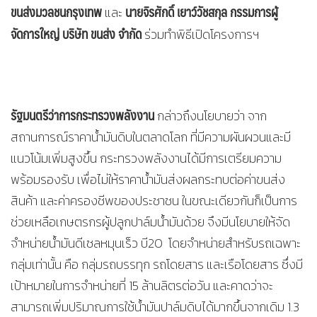
ขนส่งมวลชนกรุงเทพ
นายจิรศักดิ์ เยาว์วัชสกุล กรรมการผู้
และ
จัดการใหญ่ บริษัท ขนส่ง จำกัด
ร่วมทำพิธีเปิดโครงการฯ
รัฐมนตรีว่าการกระทรวงพลังงาน
กล่าวถึงนโยบายว่า จาก
สถานการณ์ราคาน้ำมันดิบในตลาดโลก ที่มีความผันผวนและมี
แนวโน้มเพิ่มสูงขึ้น กระทรวงพลังงานได้มีการเตรียมความ
พร้อมรองรับ เพื่อไม่ให้ราคาน้ำมันส่งผลกระทบต่อค่าขนส่ง
สินค้า และค่าครองชีพของประชาชน ในขณะเดียวกันก็เป็นการ
ช่วยเหลือเกษตรกรผู้ปลูกปาล์มน้ำมันด้วย จึงมีนโยบายให้จัด
จำหน่ายน้ำมันดีเซลหมุนเร็ว บี20 โดยจำหน่ายสำหรับรถเฉพาะ
กลุ่มเท่านั้น คือ กลุ่มรถบรรทุก รถโดยสาร และเรือโดยสาร ซึ่งมี
เป้าหมายในการจำหน่ายที่ 15 ล้านลิตรต่อวัน และคาดว่าจะ
สามารถเพิ่มปริมาณการใช้น้ำมันปาล์มดิบได้มากขึ้นจากเดิม 1.3