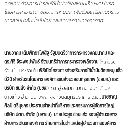
ทดแทน ด้วยการนำร่องใช้น้ำมันดีเซลหมุนเร็ว
B20
ในรถ
โดยสารสาธารณะ ขสมก. และ บขส. เพื่อช่วยเหลือเกษตรกร
ชาวสวนปาล์มน้ำมันไทย และลดมลภาวะทางอากาศ
นายอาคม เติมพิทยาไพสิฐ รัฐมนตรีว่าการกระทรวงคมนาคม และ
ดร.ศิริ จิระพงษ์พันธ์ รัฐมนตรีว่าการกระทรวงพลังงาน
ให้เกียรติ
พิธีเปิดโครงการส่งเสริมการใช้น้ำมันดีเซลหมุนเร็ว
ร่วมเป็นประธานใน
บี20 สำหรับรถโดยสาร
องค์การขนส่งมวลชนกรุงเทพ (ขสมก.) และ
บริษัท ขนส่ง จำกัด (บขส.
) ณ อู่ ขสมก. เมกาบางนา ตำบล
นายชาญ
บางแก้ว อำเภอบางพลี จังหวัดสมุทรปราการ โดยมี
ศิลป์ ตรีนุชกร ประธานเจ้าหน้าที่บริหารและ
กรรมการผู้จัดการใหญ่
บริษัท ปตท. จำกัด (มหาชน)
นายประยูร ช่วยแก้ว
รองผู้อำนวยการ
ฝ่ายการเดินรถองค์การ รักษาการในตำแหน่งผู้อำนวยการองค์การ