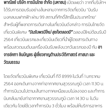
พาณิชย์ บริษัท การบินไทย จำกัด (มหาชน)
เปิดเผยว่า จากที่บริษัทฯ
ได้รับการตอบรับอย่างล้นหลามจากการจัดเที่ยวบิน “บินรับ
มงคลบนฟากฟ้า ผ่าน 99 สถานที่ศักดิ์สิทธิ์ในประเทศไทย”
สำหรับผู้ที่พลาดการเดินทางในเที่ยวบินดังกล่าว การบินไทยจัด
“บินรับพรปีใหม่ สุขใจตลอดปี”
เที่ยวบินพิเศษ
ฉลองปีใหม่ต้อนรับปี
2564 เที่ยวบินแรกและเที่ยวบินเดียวที่นำผู้โดยสารเดินทาง
อา
พร้อมสวดมนต์บนเครื่องบินรับพลังบวกวันแรกของปี กับ
จารย์คฑา ชินบัญชร ผู้เชี่ยวชาญด้านประวัติศาสตร์ ศาสนา และ
วัฒนธรรม
โดยจัดเที่ยวบินพิเศษ เที่ยวบินที่ ทีจี 8999 ในวันที่ 1 มกราคม
2564 ออกเดินทางจากท่าอากาศยานสุวรรณภูมิ เวลา 11.30 น.
ทำการบินวนไปตามเส้นทางภาคเหนือแบบไม่ลงจอด และทำการ
บินกลับมายังท่าอากาศยานสุวรรณภูมิ เวลา 14.30 น. ในวัน
เดียวกัน โดยใช้เวลาทำการบิน 3 ชั่วโมง พร้อมให้บริการอาหาร