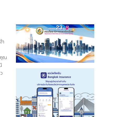
จ้า
ิคุณ
์
าว