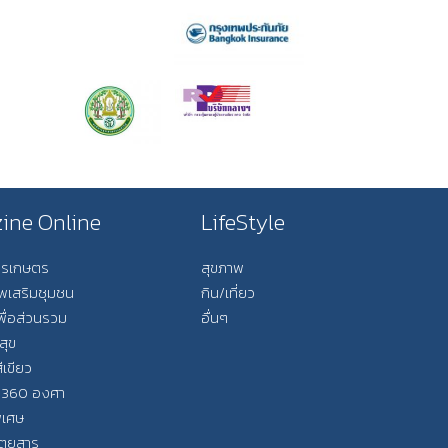
ine Online
LifeStyle
การเกษตร
สุขภาพ
ีพเสริมชุมชน
กิน/เที่ยว
พื่อส่วนรวม
อื่นๆ
สุข
ีเขียว
 360 องศา
ิเศษ
ิตยสาร