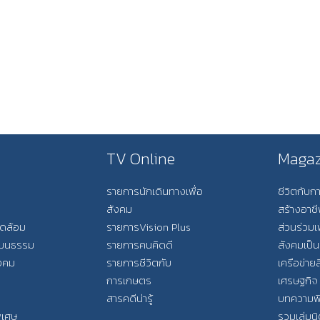
TV Online
Magaz
รายการนักเดินทางเพื่อ
ชีวิตกับ
สังคม
สร้างอาช
วดล้อม
รายการVision Plus
ส่วนร่วมเ
วัฒนธรรม
รายการคนคิดดี
สังคมเป็น
ังคม
รายการชีวิตกับ
เครือข่ายส
การเกษตร
เศรษฐกิจ
สารคดีน่ารู้
บทความพ
พิเศษ
รวมเล่มน