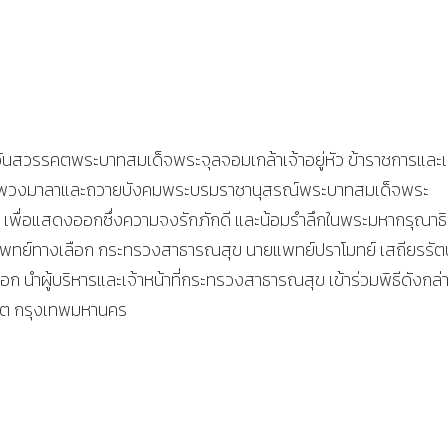
ายวันสวรรคตพระบาทสมเด็จพระจุลจอมเกล้าเจ้าอยู่หัว ข้าราชการและเ
มวางพวงมาลาและถวายบังคมพระบรมราชานุสรณ์พระบาทสมเด็จพระ
หาราช เพื่อแสดงออกซึ่งความจงรักภักดี และน้อมรำลึกในพระมหากรุณาธ
ย์ทางเลือก กระทรวงสาธารณสุข นายแพทย์ปราโมทย์ เสถียรรัตน
ำผู้บริหารและเจ้าหน้าที่กระทรวงสาธารณสุข เข้าร่วมพิธีดังกล่
ิต กรุงเทพมหานคร