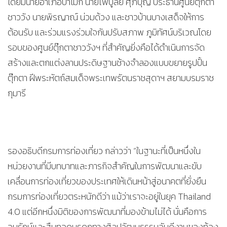
โดยมีนายอำเภอป่าโมก นายไพบูลย์ ศุภบุญ ประธานศูนย์ตุ๊กตา
ชาววัง นายพิรญาณ์ น่วมด้วง และชาวบ้านบางเสด็จให้การ
ต้อนรับ และร่วมแรงร่วมใจกันปรับสภาพ ภูมิทัศน์บริเวณโดย
รอบของศูนย์ตุ๊กตาชาววังฯ ที่สำคัญยิ่งคือได้ดำเนินการจัด
สร้างและตกแต่งลานประดิษฐานช้างจำลองแบบขยายรูปปั้น
ตุ๊กตา ฝีพระหัตถ์สมเด็จพระเทพรัตนราชสุดาฯ สยามบรมราช
กุมารี
รองอธิบดีกรมการท่องเที่ยว กล่าวว่า “ในฐานะที่เป็นหนึ่งใน
หน่วยงานที่มีบทบาทและภารกิจสำคัญในการพัฒนาและขับ
เคลื่อนการท่องเที่ยวของประเทศให้เดินหน้าสู่อนาคตที่ยั่งยืน
กรมการท่องเที่ยวตระหนักดีว่า แม้ว่าเราจะอยู่ในยุค Thailand
4.0 แต่อีกหนึ่งมิติของการพัฒนาที่มองข้ามไม่ได้ นั่นคือการ
อนุรักษ์และสืบทอดมรดกทางศิลปวัฒนธรรมอันดีงามของท้อง