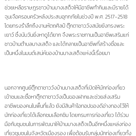
ช่วยเหลือราษฎรชาวบ้านบางเสด็จให้มีอาชีพทำกินและมีรายได้
จุนเจือครอบครัวหลังประสบอุทกภัยในช่วงปี พ.ศ. 2517-2518
โดยทรงรำลึกถึงงานหัตถศิลป์ ตุ๊กตาชาววังสมัยยังทรงพระ
เยาว์ ซึ่งนับวันยิ่งหาดูได้ยาก จึงพระราชทานเป็นอาชีพเสริมแก่
ชาวบ้านตำบลบางเสด็จ และได้กลายเป็นอาชีพที่สร้างชื่อและ
เป็นหนึ่งในมนต์เสน่ห์ของบ้านบางเสด็จแห่งนี้เรื่อยมา
นอกจากศูนย์ตุ๊กตาชาววังบ้านบางเสด็จที่เปิดให้นักท่องเที่ยว
เข้าชมและซื้อหาตุ๊กตาชาววังเป็นของฝากและช่วยส่งเสริม
อาชีพของคนในพื้นที่แล้ว ยังมีสินค้าโอทอปของดีอ่างทองไว้ให้
นักท่องเที่ยวได้เลือกชมเลือกชิม โดยกรมการท่องเที่ยว ได้ร่วม
มือกับชุมชนในการพัฒนาให้บ้านบางเสด็จเป็นอีกหนึ่งแหล่งท่อง
เที่ยวชุมชนในจังหวัดเมืองรอง เพื่อต้อนรับกลุ่มนักท่องเที่ยวทั้ง