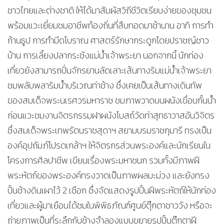
ชาวไทยและต่างชาติ ให้ได้มาสัมผัสวิถีชีวิตเรียบง่ายของชุมชน
พร้อมแวะเยี่ยมชมอาชีพท้องถิ่นที่สืบทอดมาช้านาน อาทิ การทำ
ก้านธูป การทำมีดโบราณ ศาสตร์รักษากระดูกโดยปราชญ์ชาว
บ้าน การเลี้ยงปลากระชังแม่น้ำเจ้าพระยา นอกจากนี้ นักท่อง
เที่ยวยังสามารถปั่นจักรยานลัดเลาะเส้นทางริมแม่น้ำเจ้าพระยา
ชมพลับพลาริมน้ำบริเวณท่าช้าง ซึ่งเคยเป็นเส้นทางเดินทัพ
ของสมเด็จพระนเรศวรมหาราช ชมภาพวาดบนผนังเขื่อนกั้นน้ำ
ก่อนแวะชมงานจิตรกรรมฝาผนังโบสถ์วัดท่าสุทธาวาสอันวิจิตร
ซึ่งสมเด็จพระเทพรัตนราชสุดาฯ สยามบรมราชกุมารี ทรงเป็น
องค์อุปถัมภ์โปรดเกล้าฯ ให้จิตรกรส่วนพระองค์และนักเรียนใน
โครงการศิลปาชีพ เขียนเรื่องพระมหาชนก รวมทั้งมีภาพฝี
พระหัตถ์ของพระองค์ทรงวาดเป็นภาพผลมะม่วง และยังทรง
ปั้นช้างดินเผาไว้ 2 เชือก ซึ่งจัดแสดงรูปปั้นฝีพระหัตถ์ให้นักท่อง
เที่ยวและผู้มาเยือนได้ชมในพิพิธภัณฑ์ศูนย์ตุ๊กตาชาววัง หรือจะ
ถ่ายภาพเป็นที่ระลึกกับช้างจำลองแบบขยายรูปปั้นตุ๊กตาฝี