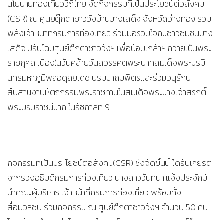
นโยบายท่องเที่ยววิถีไทย จัดกิจกรรมที่เป็นประโยชน์ต่อสังคม
(CSR) ณ ศูนย์ตุ๊กตาชาววังบ้านบางเสด็จ จังหวัดอ่างทอง รวม
พลังเจ้าหน้าที่กรมการท่องเที่ยว ร่วมมือร่วมใจกับชาวชุมชนบาง
เสด็จ ปรับโฉมศูนย์ตุ๊กตาชาววังฯ เพื่อน้อมเกล้าฯ ถวายเป็นพระ
ราชกุศล เนื่องในวันคล้ายวันสวรรคตพระบาทสมเด็จพระปรมิ
นทรมหาภูมิพลอดุลยเดช บรมนาถบพิตรและร่วมอนุรักษ์
สืบสานงานหัตถกรรมพระราชทานในสมเด็จพระนางเจ้าสิริกิติ์
พระบรมราชินีนาถ ในรัชกาลที่ 9
กิจกรรมที่เป็นประโยชน์ต่อสังคม(CSR) ซึ่งจัดขึ้นนี้ ได้รับเกียรติ
จากรองอธิบดีกรมการท่องเที่ยว นางสาววันทนา แจ้งประจักษ์
นำคณะผู้บริหาร เจ้าหน้าที่กรมการท่องเที่ยว พร้อมทั้ง
สื่อมวลชน ร่วมกิจกรรม ณ ศูนย์ตุ๊กตาชาววังฯ จำนวน 50 คน