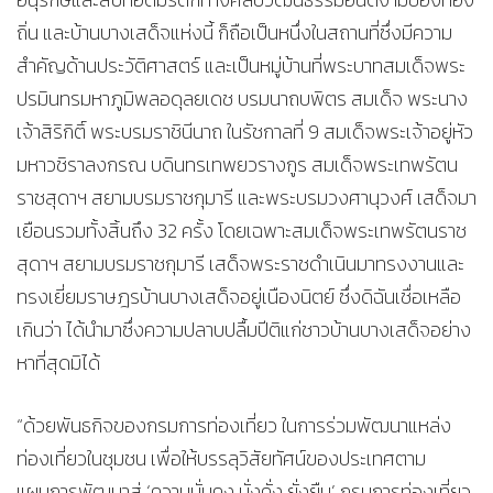
ถิ่น และบ้านบางเสด็จแห่งนี้ ก็ถือเป็นหนึ่งในสถานที่ซึ่งมีความ
สำคัญด้านประวัติศาสตร์ และเป็นหมู่บ้านที่พระบาทสมเด็จพระ
ปรมินทรมหาภูมิพลอดุลยเดช บรมนาถบพิตร สมเด็จ พระนาง
เจ้าสิริกิติ์ พระบรมราชินีนาถ ในรัชกาลที่ 9 สมเด็จพระเจ้าอยู่หัว
มหาวชิราลงกรณ บดินทรเทพยวรางกูร สมเด็จพระเทพรัตน
ราชสุดาฯ สยามบรมราชกุมารี และพระบรมวงศานุวงศ์ เสด็จมา
เยือนรวมทั้งสิ้นถึง 32 ครั้ง โดยเฉพาะสมเด็จพระเทพรัตนราช
สุดาฯ สยามบรมราชกุมารี เสด็จพระราชดำเนินมาทรงงานและ
ทรงเยี่ยมราษฎรบ้านบางเสด็จอยู่เนืองนิตย์ ซึ่งดิฉันเชื่อเหลือ
เกินว่า ได้นำมาซึ่งความปลาบปลื้มปีติแก่ชาวบ้านบางเสด็จอย่าง
หาที่สุดมิได้
“ด้วยพันธกิจของกรมการท่องเที่ยว ในการร่วมพัฒนาแหล่ง
ท่องเที่ยวในชุมชน เพื่อให้บรรลุวิสัยทัศน์ของประเทศตาม
แผนการพัฒนาสู่ ‘ความมั่นคง มั่งคั่ง ยั่งยืน’ กรมการท่องเที่ยว