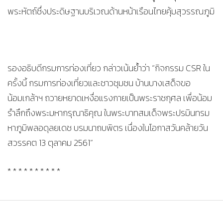
พระหัตถ์ซึ่งประดิษฐานบริเวณด้านหน้าเรือนไทยคุ้มสุวรรณภูมิ
รองอธิบดีกรมการท่องเที่ยว กล่าวเน้นย้ำว่า “กิจกรรม CSR ใน
ครั้งนี้ กรมการท่องเที่ยวและชาวชุมชน บ้านบางเสด็จขอ
น้อมเกล้าฯ ถวายหยาดเหงื่อแรงกายเป็นพระราชกุศล เพื่อน้อม
รำลึกถึงพระมหากรุณาธิคุณ ในพระบาทสมเด็จพระปรมินทรม
หาภูมิพลอดุลยเดช บรมนาถบพิตร เนื่องในโอกาสวันคล้ายวัน
สวรรคต 13 ตุลาคม 2561”
* * * * * * * * * *