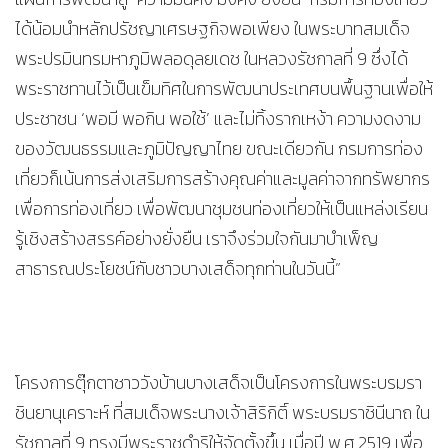
ได้น้อมนำหลักปรัชญาเศรษฐกิจพอเพียง ในพระบาทสมเด็จ
พระปรมินทรมหาภูมิพลอดุลยเดช ในหลวงรัชกาลที่ 9 ซึ่งได้
พระราชทานไว้เป็นเข็มทิศในการพัฒนาประเทศบนพื้นฐานเพื่อให้
ประชาชน ‘พอมี พอกิน พอใช้’ และไม่ทิ้งรากเหง้า ความงดงาม
ของวัฒนธรรมและภูมิปัญญาไทย ขณะเดียวกัน กรมการท่อง
เที่ยวก็เน้นการส่งเสริมการสร้างคุณค่าและมูลค่าจากทรัพยากร
เพื่อการท่องเที่ยว เพื่อพัฒนาชุมชนท่องเที่ยวให้เป็นแหล่งเรียน
รู้เชิงสร้างสรรค์อย่างยั่งยืน เราจึงร่วมใจกันมาบำเพ็ญ
สาธารณประโยชน์กับชาวบางเสด็จทุกท่านในวันนี้”
โครงการตุ๊กตาชาววังบ้านบางเสด็จเป็นโครงการในพระบรมรา
ชินยานุเคราะห์ ที่สมเด็จพระนางเจ้าสิริกิติ์ พระบรมราชินีนาถ ใน
รัชกาลที่ 9 ทรงมีพระราชดำริให้จัดตั้งขึ้น เมื่อปี พ.ศ.2519 เพื่อ