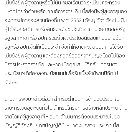
เบี้ยยังชีพผู้สูงอายุหรือไม่นั้น ก็ขอเรียนว่า ระเบียบกระทรวง
มหาดไทยว่าด้วยหลักเกณฑ์การจ่ายเงินเบี้ยยังชีพผู้สูงอายุของ
องค์กรปกครองส่วนท้องถิ่น พ.ศ. 2552 ได้ระบุไว้ว่า ต้องไม่เป็น
ผู้ได้รับสวัสดิการหรือสิทธิประโยชน์อื่นใดจากหน่วยงานของรัฐ
รัฐวิสาหกิจ หรือ อปท. รวมถึงผลประโยชน์ตอบแทนอย่างอื่นที่
รัฐหรือ อปท.จัดให้เป็นประจำ จึงทำให้ขาดคุณสมบัติการได้รับ
เบี้ยยังชีพผู้สูงอายุ และต้องถอดชื่อออกจากบัญชี โดยไม่ต้อง
มีการประกาศรายชื่อ และหาก เมื่อคุณสมบัติกลับมาครบตา
มระเบียบฯ ก็ต้องลงทะเบียนใหม่เพื่อรับเบี้ยยังชีพในปีถัดไป
นั่นเอง
นายสุทธิพงษ์กล่าวต่อว่า สำหรับดำเนินการด้านงบประมาณ
รายการเงินอุดหนุนทั่วไป สำหรับโครงการสร้างหลักประกัน ด้าน
รายได้แก่ผู้สูงอายุ ที่ให้ อปท. ดำเนินการตั้งงบประมาณในข้อ
บัญญัติท้องถิ่น/เทศบัญญัติ ในหมวดงบกลาง ประเภทเบี้ย