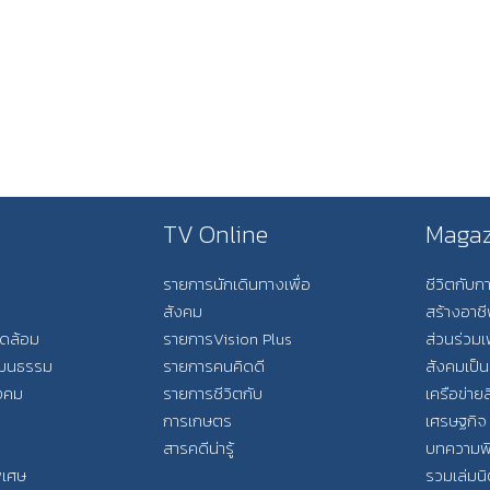
TV Online
Magaz
รายการนักเดินทางเพื่อ
ชีวิตกับ
สังคม
สร้างอาช
วดล้อม
รายการVision Plus
ส่วนร่วมเ
วัฒนธรรม
รายการคนคิดดี
สังคมเป็น
ังคม
รายการชีวิตกับ
เครือข่ายส
การเกษตร
เศรษฐกิจ
สารคดีน่ารู้
บทความพ
พิเศษ
รวมเล่มน