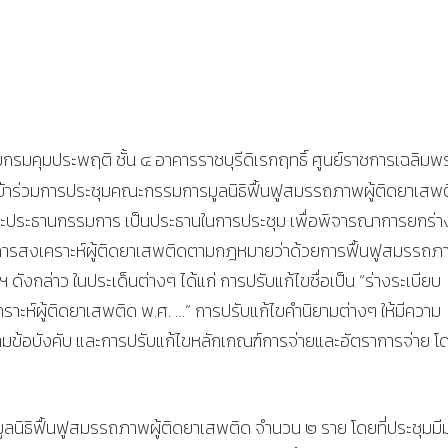
กรมคุมประพฤติ ชั้น ๔ อาคารราชบุรีดิเรกฤทธิ์ ศูนย์ราชการเฉลิมพ
ข้าร่วมการประชุมคณะกรรมการมูลนิธิฟื้นฟูสมรรถภาพผู้ติดยาเสพ
นะประธานกรรมการ เป็นประธานในการประชุม เพื่อพิจารณาการยกร่า
วยการสงเคราะห์ผู้ติดยาเสพติดตามกฎหมายว่าด้วยการฟื้นฟูสมรรถภา
 ดังกล่าว ในประเด็นต่างๆ ได้แก่ การปรับแก้ไขชื่อเป็น “ร่างระเบียบ
ราะห์ผู้ติดยาเสพติด พ.ศ. …” การปรับแก้ไขคำนิยามต่างๆ ให้มีความ
ามข้อบังคับ และการปรับแก้ไขหลักเกณฑ์การจ่ายและอัตราการจ่าย โ
ลนิธิฟื้นฟูสมรรถภาพผู้ติดยาเสพติด จำนวน ๒ ราย โดยที่ประชุมมี