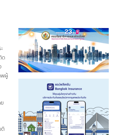
ระ
ติด
ง
พผู้
ดย
มติ