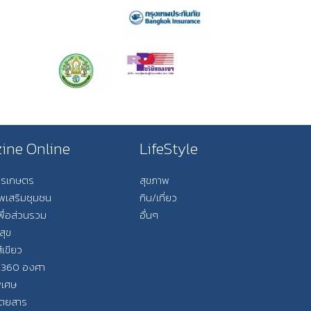
ine Online
LifeStyle
การเกษตร
สุขภาพ
ีพเสริมชุมชน
กิน/เที่ยว
พื่อส่วนรวม
อื่นๆ
สุข
ีเขียว
 360 องศา
ิเศษ
ิตยสาร