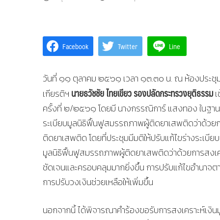
Facebook
Twitter
Line
วันที่ ๑๑ ตุลาคม ๒๕๖๑ เวลา ๑๓.๓๐ น. ณ ห้องประชุม
นายธวัชชัย ไทยเขียว รองปลัดกระทรวงยุติธรรม
เกียรติฯ
เ
ครั้งที่ ๒/๒๕๖๑ โดยมี นางกรรณิการ์ แสงทอง ในฐา
ระเบียบมูลนิธิฟื้นฟูสมรรถภาพผู้ติดยาเสพติดว่าด้
ติดยาเสพติด โดยที่ประชุมมีมติให้ปรับแก้ไขร่างระเบียบฯ
มูลนิธิฟื้นฟูสมรรถภาพผู้ติดยาเสพติดว่าด้วยการสงเค
ชัดเจนและครอบคลุมมากยิ่งขึ้น การปรับแก้ไขอำนาจต
การปรับวงเงินช่วยเหลือให้เพิ่มขึ้น
นอกจากนี้ ได้พิจารณาคำร้องขอรับการสงเคราะห์เงินมู