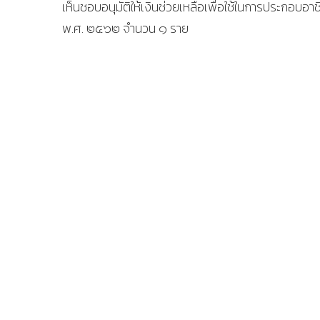
เห็นชอบอนุมัติให้เงินช่วยเหลือเพื่อใช้ในการประกอ
พ.ศ. ๒๕๖๒ จำนวน ๑ ราย