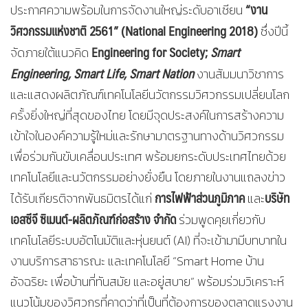
“งาน
ประกาศความพร้อมในการจัดงานใหญ่ระดับอาเซียน
วิศวกรรมแห่งชาติ
2561” (National Engineering 2018)
ซึ่งปีนี้
Engineering for Society;
Smart
จัดภายใต้แนวคิด
Engineering, Smart Life, Smart Nation
งานสัมมนาวิชาการ
และแสดงผลิตภัณฑ์เทคโนโลยีนวัตกรรมวิศวกรรมเปลี่ยนโลก
ครั้งยิ่งใหญ่ที่สุดของไทย โดยมีจุดประสงค์ในการสร้างความ
เข้าใจในองค์ความรู้ใหม่และรักษามาตรฐานทางด้านวิศวกรรม
เพื่อร่วมกันขับเคลื่อนประเทศ พร้อมยกระดับประเทศไทยด้วย
เทคโนโลยีและนวัตกรรมอย่างยั่งยืน โดยภายในงานแถลงข่าว
การไฟฟ้าส่วนภูมิภาค
บริษัท
ได้รับเกียรติจากพันธมิตรได้แก่
และ
เอสซีจี ซิเมนต์-ผลิตภัณฑ์ก่อสร้าง จำกัด
ร่วมพูดคุยเกี่ยวกับ
เทคโนโลยีระบบอัตโนมัติและหุ่นยนต์ (AI) ที่จะเข้ามามีบทบาทใน
งานบริการสาธารณะ และเทคโนโลยี “Smart Home บ้าน
อัจฉริยะ เพื่อบ้านที่ทันสมัย และอยู่สบาย” พร้อมร่วมวิเคราะห์
แนวโน้มของวิศวกรที่คาดว่าที่เป็นที่ต้องการของตลาดแรงงาน