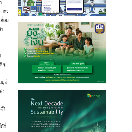
า
 และ
ลื่อน
้า
ย
จริญ
บุรี
และ
ะจำ
้ที่