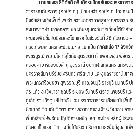
นายชยพล ธิติศักดิ์ อธิบดีกรมป้องกันและบรรเทาส
สาธารณภัยกลาง (กอปภ.ก.) เปิดเผยว่า กอปภ.ก. โดยกรมป
ปัจจัยเสี่ยงเชิงพื้นที่ พบว่า ความกดอากาศสูงจากสาธาร
ลงมาพาดผ่านภาคกลาง ขณะที่มรสุมตะวันตกเฉียงใต้กำลังอ
คะนองเพิ่มขึ้นกับมีลมกระโชกแรง ในช่วงวันที่ 28 กันยายน –
กรุงเทพมหานครและปริมณฑล แยกเป็น
ภาคเหนือ
17 จังหวั
เพชรบูรณ์ พิษณุโลก สุโขทัย อุตรดิตถ์ กำแพงเพชร พิจิตร
หนองคาย หนองบัวลำภู อุดรธานี บึงกาฬ สกลนคร นครพนม มุ
นครราชสีมา บุรีรัมย์ สุรินทร์ ศรีสะเกษ และอุบลราชธานี
ภาคก
พระนครศรีอยุธยา สุพรรณบุรี กาญจนบุรี ราชบุรี นนทบุรี
สระแก้ว ฉะเชิงเทรา ชลบุรี ระยอง จันทบุรี ตราด เพชรบุรี และ
ภูเก็ต รวมถึงศูนย์ป้องกันและบรรเทาสาธารณภัยเขตในพื้นที่เส
มิสเตอร์เตือนภัยติดตามสภาพอากาศและเฝ้าระวังสถานการณ์ภัย
พื้นที่เสี่ยงให้พร้อมปฏิบัติการเผชิญเหตุและช่วยเหลือผู้ประ
มั่นคงแข็งแรง ตัดแต่งกิ่งไม้บริเวณริมถนนและพื้นที่ชุมชนเพื