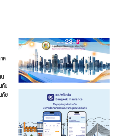
ภาค
าน
้นกับ
ณภัย