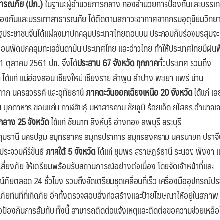
าธารณภัย (ปภ.)
ในฐานะผู้อำนวยการกลาง กองอำนวยการป้องกันและบรรเท
้องกันและบรรเทาสาธารณภัย ได้ติดตามสภาวะอากาศจากกรมอุตุนิยมวิทยา
ณรัฐประชาชนจีนได้แผ่ลงมาปกคลุมประเทศไทยตอนบน ประกอบกับร่องมรสุมจะเ
่อนพัดปกคลุมทะเลอันดามัน ประเทศไทย และอ่าวไทย ทำให้ประเทศไทยมีฝนฟ
 1 ตุลาคม 2561 ปภ. จึงได้
ประสาน 67 จังหวัด ทุกภาค
ทั่วประเทศ รวมถึง
ด
ได้แก่ แม่ฮ่องสอน เชียงใหม่ เชียงราย ลำพูน ลำปาง พะเยา แพร่ น่าน
 ตาก นครสวรรค์ และอุทัยธานี
ภาคตะวันออกเฉียงเหนือ
20 จังหวัด
ได้แก่ เล
กดาหาร ขอนแก่น กาฬสินธุ์ มหาสารคาม ชัยภูมิ ร้อยเอ็ด ยโสธร อำนาจเ
ลาง 25 จังหวัด
ได้แก่ ชัยนาท สิงห์บุรี อ่างทอง ลพบุรี สระบุรี
 ปทุมธานี นครปฐม สมุทรสาคร สมุทรปราการ สมุทรสงคราม นครนายก ปราจีน
ประจวบคีรีขันธ์
ภาคใต้ 5 จังหวัด
ได้แก่ ชุมพร สุราษฎร์ธานี ระนอง พังงา 
ี่ยงภัย ให้เตรียมพร้อมรับสถานการณ์อย่างต่อเนื่อง โดยจัดเจ้าหน้าที่และ
ตลอด 24 ชั่วโมง รวมถึงจัดเตรียมชุดเคลื่อนที่เร็ว เครื่องมืออุปกรณ์ปร
สบภัยทันทีที่เกิดภัย อีกทั้งตรวจสอบสิ่งก่อสร้างและป้ายโฆษณาให้อยู่ในสภาพ
่อป้องกันการล้มทับ
ทั้งนี้ สามารถติดต่อแจ้งเหตุและติดต่อขอความช่วยเหลือได