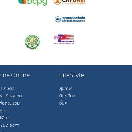
ine Online
LifeStyle
การเกษตร
สุขภาพ
ีพเสริมชุมชน
กิน/เที่ยว
พื่อส่วนรวม
อื่นๆ
สุข
ีเขียว
 360 องศา