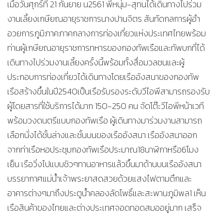
เมื่อวันศุกร์ที่ 21 กันยาย น2561 พี่หนุ่ม-สุทนได้เดินทางไปร่วม
งานเลี้ยงเกษียณอายุราชการนางปานจิตร สันทัดกลการผู้อำ
อวยการภูมิภาคภาคกลางการท่องเที่ยวแห่งประเทศไทยพร้อม
ท่านผู้เกษียณอายุราชการทหารของกองทัพเรือและทัพบกที่ได้
เดินทางไปร่วมงานเลี้ยงครั้งนี้พร้อมทั้งสื่อมวลชนและผู้
ประกอบการท่องเที่ยวได้เดินทางโดยเรืออังสนาของกองทัพ
เรือสร้างขึ้นในปี2540เป็นเรือรับรองระดับวีไอพีสามารถรองรับ
ผู้โดยสารที่ใช้บริการได้มาก 150-250 คน จัดโต๊ะวีไอพีหน้าเวที
พร้อมวงดนตรีแบบกองทัพเรือ ผู้เดินทางมาร่วมงานสามารถ
เลือกนั่งได้ชั้นล่างและชั้นบนของเรืออังสนา เรืออังสนาออก
จากท่าเรือหอประชุมกองทัพเรือประมาณ18นาฬิกาหรือ6โมง
เย็น เรือวิ่งไปแบบชิวๆทานอาหารแล้วขึ้นมาด้านบนเรืออังสนา
บรรยากาศแม่น้ำเจ้าพระยาสดสวยด้วยแสงไฟตามตึกและ
อาคารต่างๆมาถึงประตูน้ำคลองลัดโพธิ์และสะพานภูมิพล1 เห็น
เรือสินค้าของไทยและต่างประเทศจอดทอดสมออยู่มาก เสร็จ