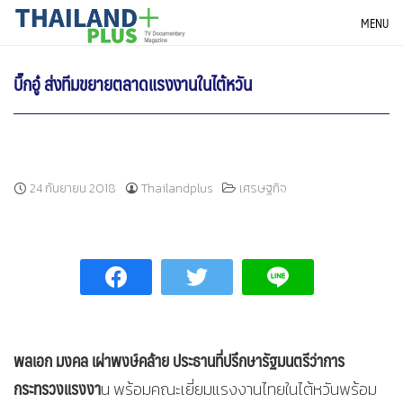
Skip
THAILANDPLUS NEWS
MENU
to
content
บิ๊กอู๋ ส่งทีมขยายตลาดแรงงานในไต้หวัน
24 กันยายน 2018
Thailandplus
เศรษฐกิจ
พลเอก มงคล เผ่าพงษ์คล้าย ประธานที่ปรึกษารัฐมนตรีว่าการ
กระทรวงแรงงา
น พร้อมคณะเยี่ยมแรงงานไทยในไต้หวันพร้อม