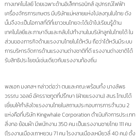
ทางเทคโนโลยี โดยเฉพาะด้านอิเล็กทรอนิกส์ อุปกรณ์ไฟฟ้า
เครื่องจักรการเกษตร มีบริษัทแม่หลายแห่งไปลงทุนในไทย ดัง
นั้นจึงจะเป็นโอกาสที่ดีที่เยาวชนไทยจะได้เข้าไปเรียนรู้ด้าน
เทคโนโลยีและภาษาจีนและกลับไปทำงานในบริษัทลูกในไทยได้ ใน
ส่วนของภารกิจด้านแรงงานไทยในไต้หวัน ถือว่าไต้หวันมีระบบ
การบริหารจัดการด้านแรงงานต่างชาติที่ดี แรงงานต่างชาติได้
รับสิทธิประโยชน์เช่นเดียวกับแรงงานท้องถิ่น
พลเอก มงคลฯ กล่าวต่อว่า ตนและคณะพร้อมทั้ง นางลัพธ
วรรณ วอลช์ อัครราชทูตที่ปรึกษา (ฝ่ายแรงงาน) สนร.ไทเปได้
เยี่ยมให้กำลังใจแรงงานไทยในสถานประกอบการการจำนวน 2
แห่งคือที่บริษัท Kingwhale Corporation ดำเนินกิจการประเภท
สิ่งทอ ย้อมผ้า มีพนักงาน 350 คน เป็นแรงงานชายไทย 111 คน
(โรงงานเมืองเถาหยวน 71 คน โรงงานเมืองเหมียวลี่ 40 คน) ตั้ง