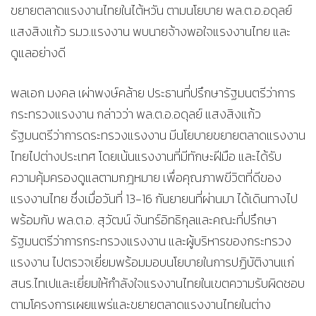
ขยายตลาดแรงงานไทยในไต้หวัน ตามนโยบาย พล.ต.อ.อดุลย์
แสงสิงแก้ว รมว.แรงงาน พบนายจ้างพอใจแรงงานไทย และ
ดูแลอย่างดี
พลเอก มงคล เผ่าพงษ์คล้าย ประธานที่ปรึกษารัฐมนตรีว่าการ
กระทรวงแรงงาน กล่าวว่า พล.ต.อ.อดุลย์ แสงสิงแก้ว
รัฐมนตรีว่าการดระทรวงแรงงาน มีนโยบายขยายตลาดแรงงาน
ไทยไปต่างประเทศ โดยเน้นแรงงานที่มีทักษะฝีมือ และได้รับ
ความคุ้มครองดูแลตามกฎหมาย เพื่อคุณภาพขีวิตที่ดีของ
แรงงานไทย ซึ่งเมื่อวันที่ 13-16 กันยายนที่ผ่านมา ได้เดินทางไป
พร้อมกับ พล.ต.อ. สุวัฒน์ จันทร์อิทธิกุลและคณะที่ปรึกษา
รัฐมนตรีว่าการกระทรวงแรงงาน และผู้บริหารของกระทรวง
แรงงาน ไปตรวจเยี่ยมพร้อมมอบนโยบายในการปฏิบัติงานแก่
สนร.ไทเปและเยี่ยมให้กำลังใจแรงงานไทยในเขตความรับผิดชอบ
ตามโครงการเผยแพร่และขยายตลาดแรงงานไทยในต่าง