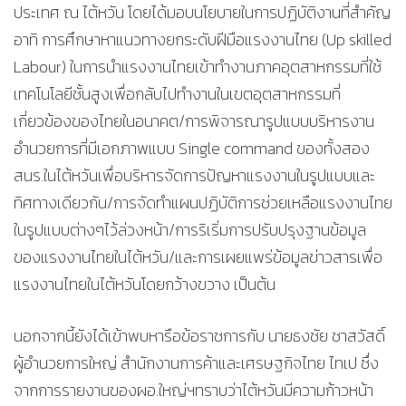
ประเทศ ณ ไต้หวัน โดยได้มอบนโยบายในการปฏิบัติงานที่สำคัญ
อาทิ การศึกษาหาแนวทางยกระดับฝีมือแรงงานไทย (Up skilled
Labour) ในการนำแรงงานไทยเข้าทำงานภาคอุตสาหกรรมที่ใช้
เทคโนโลยีชั้นสูงเพื่อกลับไปทำงานในเขตอุตสาหกรรมที่
เกี่ยวข้องของไทยในอนาคต/การพิจารณารูปแบบบริหารงาน
อำนวยการที่มีเอกภาพแบบ Single command ของทั้งสอง
สนร.ในไต้หวันเพื่อบริหารจัดการปัญหาแรงงานในรูปแบบและ
ทิศทางเดียวกัน/การจัดทำแผนปฏิบัติการช่วยเหลือแรงงานไทย
ในรูปแบบต่างๆไว้ล่วงหน้า/การริเริ่มการปรับปรุงฐานข้อมูล
ของแรงงานไทยในไต้หวัน/และการเผยแพร่ข้อมูลข่าวสารเพื่อ
แรงงานไทยในไต้หวันโดยกว้างขวาง เป็นต้น
นอกจากนี้ยังได้เข้าพบหารือข้อราชการกับ นายธงชัย ชาสวัสดิ์
ผู้อำนวยการใหญ่ สำนักงานการค้าและเศรษฐกิจไทย ไทเป ซึ่ง
จากการรายงานของผอ.ใหญ่ฯทราบว่าไต้หวันมีความก้าวหน้า