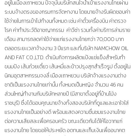
อยู่ในเมืองเถาหยวน ปัจจุบันบริษัทสนใจนำเข้าแรงงานไทยผ่าน
ระบบจ้างตรงของกรมการจัดหางาน โดยนายจ้างรับผิดชอบค่า
ใช้จ่ายในการเข้าไปทำงนทั้งหมด เช่น ค่าตั๋วเครื่องบิน ค่าตรวจ
โรค ค่าทำประวัติอาชญากรรม ค่าวีซ่า รวมทั้งค่าบริการล่ามราย
เดือน สามารถลดค่าใช้จ่ายแก่แรงงานไทยกว่า 70,000 บาท
ตลอดระยะเวลาจ้างงาน 3 ปีแรก และที่บริษัท NAMCHOW OIL
AND FAT CO.,LTD. ดำเนินกิจการผลิตแป้งแช่แข็งสำหรับทำ
ขนมปัง เส้นก๋วยเตี๋ยว เส้นหมี่และข้าวปรุงสุกสำเร็จรูป ตั้งอยู่ใน
นิคมอุตสาหกรรมจงลี่ เมืองเถาหยวน บริษัทจ้างแรงงานต่าง
ชาติเป็นแรงงานไทยเท่านั้น ทั้งหมดเป็นหญิง จำนวน 46 คน
ส่วนใหญ่ทำงานกับบริษัทหลายปี (มีสาขาตั้งอยู่ที่บ้านโป่ง
ราชบุรี) ซึ่งได้ขอบคุณนายจ้างทั้งสองบริษัทที่ดูแลและเอาใจใส่
แรงงานไทยเป็นอย่างดี พร้อมแสดงความชื่นชมแรงงานไทย
ต่อความเสียสละเพื่อครอบครัว ขณะเดียวกันได้ให้โอวาทแก่
แรงงานไทย โดยขอให้ประหยัด อดทนและเก็บเงินเพื่ออนาคต