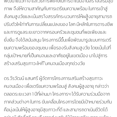
พัฒนาแนวทาง และวิธีการพิเศษในการดาเนินงานสร้างเสริมสุข
ภาพ จึงให้ความสาคัญกับการเตรียมความพร้อม ในการเข้าสู่
สังคมสูงวัยและเน้นสรา้งสรรค์กระบวนการให้ผสูู้งอายุสามารถ
ปรับตัวใหเ้ท่าทันการเปลี่ยนแปลงของ โลก มีหลักในการดารงชีพ
และการดูแลระยะยาวจากครอบครัวและชุมชนที่พอเพียงและ
ยั่งยืน จึงได้สนับสนุน โครงการนี้ขึ้นเพื่อพัฒนารูปแบบการเตรี
ยมความพร้อมของชุมชน เพื่อรองรับสังคมสูงวัย โดยเน้นไปที่
กลุ่มเป้าหมายที่เป็นคนจนและอาศัยอยู่ในเขตเมือง นาไปสู่การ
สร้างเสริมสุขภาวะใหก้ ับคนจนเมืองทุกช่วงวัย
ดร.วีรวัฒน์ แสนศรี ผู้จัดการโครงการเสริมสร้างสุขภาวะ
คนจนเมือง เพื่อเตรียมความพร้อมสู่ สังคมผู้สูงอายุ กล่าวว่า
ตลอดระยะเวลา 1 ปีที่ผ่านมา โครงการฯ ได้รับความร่วมมือจาก
ภาคส่วนต่างๆ ในการ ขับเคลื่อนโครงการโดยมีเป้าหมายร่วมกัน
คือมุ่งเน้นให้ผู้สูงอายุมีสุขภาวะที่ดี และสามารถดาเนินชีวิตได้