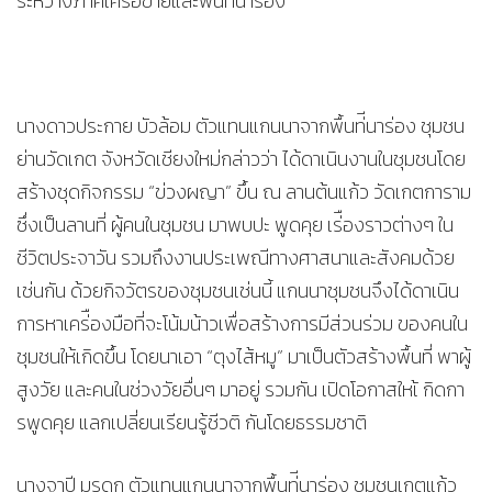
ระหว่างภาคีเครือข่ายและพ้ืนที่นาร่อง
นางดาวประกาย บัวล้อม ตัวแทนแกนนาจากพื้นท่ีนาร่อง ชุมชน
ย่านวัดเกต จังหวัดเชียงใหม่กล่าวว่า ได้ดาเนินงานในชุมชนโดย
สร้างชุดกิจกรรม “ข่วงผญา” ขึ้น ณ ลานต้นแก้ว วัดเกตการาม
ซึ่งเป็นลานที่ ผู้คนในชุมชน มาพบปะ พูดคุย เร่ืองราวต่างๆ ใน
ชีวิตประจาวัน รวมถึงงานประเพณีทางศาสนาและสังคมด้วย
เช่นกัน ด้วยกิจวัตรของชุมชนเช่นนี้ แกนนาชุมชนจึงได้ดาเนิน
การหาเคร่ืองมือที่จะโน้มน้าวเพื่อสร้างการมีส่วนร่วม ของคนใน
ชุมชนให้เกิดขึ้น โดยนาเอา “ตุงไส้หมู” มาเป็นตัวสร้างพื้นที่ พาผู้
สูงวัย และคนในช่วงวัยอื่นๆ มาอยู่ รวมกัน เปิดโอกาสใหเ้ กิดกา
รพูดคุย แลกเปลี่ยนเรียนรู้ชีวติ กันโดยธรรมชาติ
นางจาปี มรดก ตัวแทนแกนนาจากพื้นท่ีนาร่อง ชุมชนเกตุแก้ว