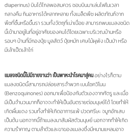
diaperinus) บินได้ไกลพอสมควร ชอบบินมาเล่นไฟในเวลา
กลางคืน กินอาหารได้หลากหลาย ทั้งเมล็ดพืช ผลิตภัณฑ์จาก
พืชที่ชื้นหรือขึ้นรา รวมทั้งวัตถุที่เน่าเปื่อย สามารถพบแมลงชนิด
นี้เข้ามาอยู่ในที่อยู่อาศัยของคนได้โดยเฉพาะบริเวณบ้านหรือ
รอบๆ บ้านที่มีกองปุ๋ย มูลสัตว์ ปุ๋ยหมัก เศษไม้ผุพัง เป็นป่า หรือ
มีเล้าเป็ดเล้าไก่
แมลงชนิดนี้ไม่มีรายงานว่า เป็นพาหะนำโรคมาสู่คน
อย่างไรก็ตาม
แมลงชนิดนี้สามารถปล่อยสารจำพวก เบนโซควิโนน
(Benzoquinones) ออกมาเพื่อป้องกันตัวเองจากศัตรู และเมื่อ
มีเป็นจำนวนมากก็อาจจะทำให้เป็นอันตรายต่อมนุษย์ได้ โดยทำให้
เกิดผื่นแดง รวมทั้งทำให้เกิดอาการแพ้ ปวดศรีษะ จมูกอักเสบ
เป็นต้น นอกจากนี้ถ้าแมลงมาสัมผัสตัวมนุษย์ นอกจากทำให้เกิด
ความรำคาญ ตามลำตัวและขาของแมลงซึ่งมีหนามแหลมอาจ