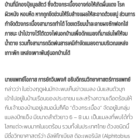
บ้านที่มีกองปุ๋ยมูลสัตว์ ซึ่งด้วงกระเบื้องอาจก่อให้เกิดผื่นแดง โรค
ผิวหนัง หอบหืด หากถูกขีดข่วนให้รีบล้างแผลให้สะอาดด้วยสบู่ ส่วนการ
กำจัดด้วงกระเบื้องสามารถทำได้ โดยเตรียมน้ำละลายผงซักฟอกใส่
ภาชนะ นำไปวางไว้ใต้ดวงไฟนอกบ้านเพื่อดักแมลงที่มาเล่นไฟให้จม
น้ำตาย รวมทั้งสามารถฉีดพ่นสารเคมีกำจัดแมลงตามบริเวณแหล่ง
เกาะพัก แหล่งเพาะพันธุ์นอกบ้านได้
นายแพทย์โอภาส การย์กวินพงศ์ อธิบดีกรมวิทยาศาสตร์การแพทย์
กล่าวว่า ในช่วงฤดูฝนมักจะพบเห็นข่าวแมลง นับแสนตัวบุก
เข้าไปอยู่ในบ้านเรือนของประชาชน และสร้างความเดือดร้อนให้
กับเจ้าของบ้านอยู่เสมอนั่นก็คือ “ด้วงกระเบื้อง” จัดอยู่ในกลุ่ม
แมลงปีกแข็ง มีขนาดลำตัวยาว 6 – 8 มม. เป็นแมลงที่พบได้ทั่ว
โลกแต่จะพบมากในเขตร้อน รวมทั้งในประเทศไทย ด้วงชนิดนี้
มีชื่อวิทยาศาสตร์ว่า อัลฟิโทเบียส ดิอะเพอรินัส (Alphitobius