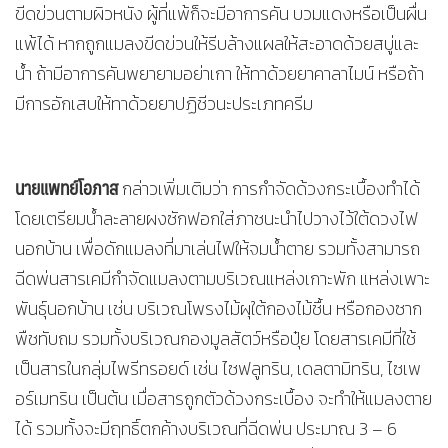
ขีดข่วนตามผิวหนัง ผู้ที่แพ้ก็จะมีอาการคัน บวมแดงหรือเป็นผื่น
แพ้ได้ หากถูกแมลงขีดข่วนให้รีบล้างแผลให้สะอาดด้วยสบู่และ
น้ำ ถ้ามีอาการคันพยายามอย่าเกา ให้ทาด้วยยาคาลาไมน์ หรือถ้า
มีการอักเสบให้ทาด้วยยาปฏิชีวนะประเภทครีม
นายแพทย์โอภาส
กล่าวเพิ่มเติมว่า การกำจัดด้วงกระเบื้องทำได้
โดยเตรียมน้ำละลายผงซักฟอกใส่ภาชนะนำไปวางไว้ใต้ดวงไฟ
นอกบ้าน เพื่อดักแมลงที่มาเล่นไฟให้จมน้ำตาย รวมทั้งสามารถ
ฉีดพ่นสารเคมีกำจัดแมลงตามบริเวณแหล่งเกาะพัก แหล่งเพาะ
พันธุ์นอกบ้าน เช่น บริเวณโพรงไม้ผุใต้กองไม้ชื้น หรือกองซาก
พืชทับถม รวมทั้งบริเวณกองมูลสัตว์หรือปุ๋ย โดยสารเคมีที่ใช้
เป็นสารในกลุ่มไพรีทรอยด์ เช่น ไซฟลูทริน, เดลตามิทริน, ไซเพ
อร์เมทริน เป็นต้น เมื่อสารถูกตัวด้วงกระเบื้อง จะทำให้แมลงตาย
ได้ รวมทั้งจะมีฤทธิ์ตกค้างบริเวณที่ฉีดพ่น ประมาณ 3 – 6