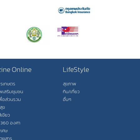
ine Online
LifeStyle
การเกษตร
สุขภาพ
ีพเสริมชุมชน
กิน/เที่ยว
พื่อส่วนรวม
อื่นๆ
สุข
ีเขียว
 360 องศา
ิเศษ
ิตยสาร