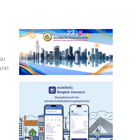
กรม
ะบาด