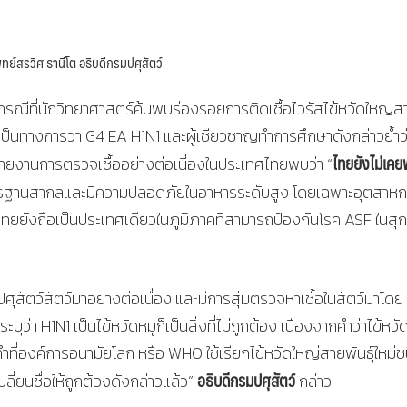
ย์สรวิศ ธานีโต อธิบดีกรมปศุสัตว์
กรณีที่นักวิทยาศาสตร์ค้นพบร่องรอยการติดเชื้อไวรัสไข้หวัดใหญ่ส
่างไม่เป็นทางการว่า G4 EA H1N1 และผู้เชียวชาญทำการศึกษาดังกล่าวย้ำว
ไทยยังไม่เค
รายงานการตรวจเชื้ออย่างต่อเนื่องในประเทศไทยพบว่า “
มาตรฐานสากลและมีความปลอดภัยในอาหารระดับสูง โดยเฉพาะอุตสาห
นไทยยังถือเป็นประเทศเดียวในภูมิภาคที่สามารถป้องกันโรค ASF ในสุก
ัตว์สัตว์มาอย่างต่อเนื่อง และมีการสุ่มตรวจหาเชื้อในสัตว์มาโดย
ว่า H1N1 เป็นไข้หวัดหมูก็เป็นสิ่งที่ไม่ถูกต้อง เนื่องจากคำว่าไข้หวั
ป็นคำที่องค์การอนามัยโลก หรือ WHO ใช้เรียกไข้หวัดใหญ่สายพันธุ์ใหม่ช
อธิบดีกรมปศุสัตว์
ลี่ยนชื่อให้ถูกต้องดังกล่าวแล้ว”
กล่าว