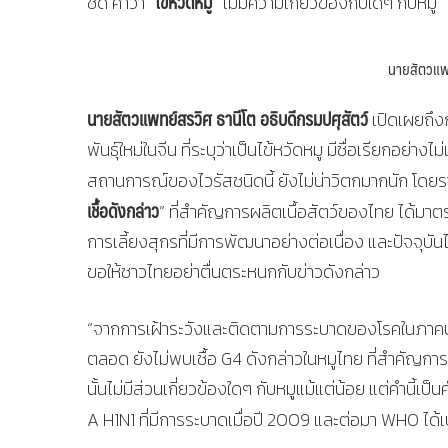
ไข้หวัดหมู
ชัด คำว่า “
” ไม่มีความเกี่ยวข้องกับใดๆ กับหมู
นายสัตวแพท
นายสัตวแพทย์สรวิศ ธานีโต อธิบดีกรมปศุสัตว์
เปิดเผยถึง
พันธุ์ใหม่ในจีน ที่ระบุว่าเป็นไข้หวัดหมู มีชื่อเรียกอย
สถานการณ์ของไวรัสชนิดนี้ ยังไม่น่าวิตกมากนัก โดย
เชื้อดังกล่าว
” ที่สำคัญการผลิตเนื้อสัตว์ของไทย ได้
การเลี้ยงสุกรที่มีการพัฒนาอย่างต่อเนื่อง และปัจจุบั
ขอให้ชาวไทยอย่าตื่นตระหนกกับข่าวดังกล่าว
“จากการเฝ้าระวังและติดตามการระบาดของโรคในภาคปศุส
ตลอด ยังไม่พบเชื้อ G4 ดังกล่าวในหมูไทย ที่สำคัญการระบุ
นั้นไม่มีส่วนเกี่ยวข้องใดๆ กับหมูแม้แต่น้อย แต่คำนี้เ
A H1N1 ที่มีการระบาดเมื่อปี 2009 และต่อมา WHO ได้เป