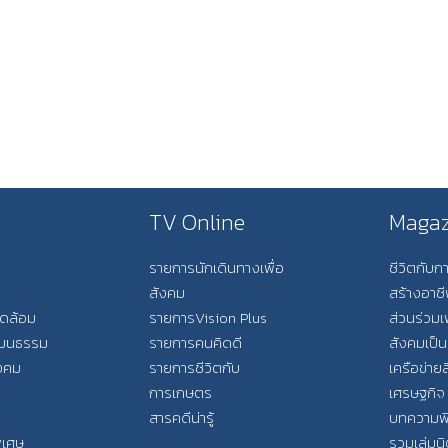
TV Online
Magaz
รายการนักเดินทางเพื่อ
ชีวิตกับ
สังคม
สร้างอาช
วดล้อม
รายการVision Plus
ส่วนร่วมเ
วัฒนธรรม
รายการคนคิดดี
สังคมเป็น
ังคม
รายการชีวิตกับ
เครือข่ายส
การเกษตร
เศรษฐกิจ
สารคดีน่ารู้
บทความพ
พิเศษ
รวมเล่มน