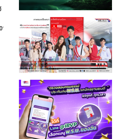
์
0
”