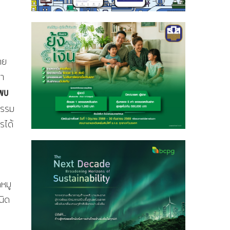
าย
่า
ยพบ
กรรม
รได้
ดหมู
นิด