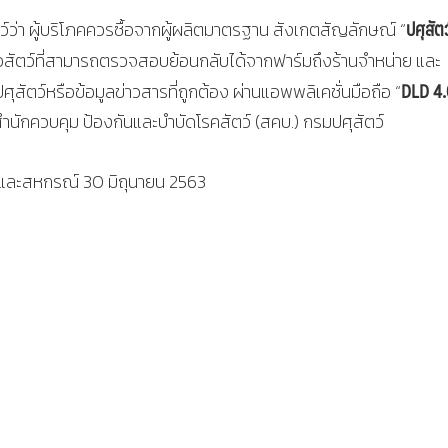
ปศุสัตว
ตว์ว่า ผู้บริโภคควรซื้อจากผู้ผลิตมาตรฐาน สังเกตสัญลักษณ์ “
อเนื้อสัตว์ที่สามารถตรวจสอบย้อนกลับได้จากฟาร์มถึงร้านจำหน่าย และ
DLD 4.
ัตว์หรือข้อมูลข่าวสารที่ถูกต้อง ผ่านแอพพลิเคชั่นมือถือ “
ำนักควบคุม ป้องกันและบำบัดโรคสัตว์ (สคบ.) กรมปศุสัตว์
และสหกรณ์ 30 มิถุนายน 2563