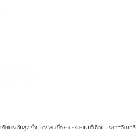
ระดับสูง ย้ำไม่เคยพบเชื้อ G4 EA H1N1 ที่เกิดในประเทศจีน เคลี