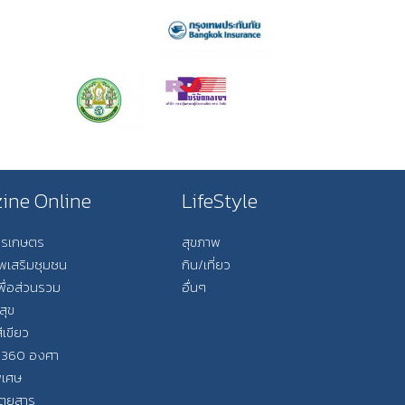
ine Online
LifeStyle
การเกษตร
สุขภาพ
ีพเสริมชุมชน
กิน/เที่ยว
พื่อส่วนรวม
อื่นๆ
สุข
ีเขียว
 360 องศา
ิเศษ
ิตยสาร