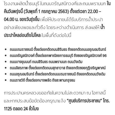
ใน
โรงงานผลิตน้ำธนบุรี ในถนนจรัญสนิทวงศ์และถนนพรานนก
คืนวันพรุ่งนี้ (วันพุธที่
1 กรกฎาคม 2563) ตั้งแต่เวลา 22.00 –
04.00 น. ของวันรุ่งขึ้น
เพื่อให้ประชาชนได้รับบริการน้ำประปา
น้ำ
อย่างเพียงพอและทั่วถึง โดยระหว่างดำเนินการ ส่งผลให้
ประปาไหลอ่อนถึงไม่ไหล
ในพื้นที่ดังต่อไปนี้
ถนนบรมราชชนนี ตั้งแต่แยกตัดถนนสิรินธร ถึงแยกตัดถนนอรุณอมรินทร์
ถนนจรัญสนิทวงศ์ ตั้งแต่แยกพาณิชยการธนบุรี ถึงซอยจรัญสนิทวงศ์ 96
ถนนบางขุนนนท์ ถนนสิรินธร ถนนพรานนก ถนนวังเดิม
ถนนอิสรภาพ ตั้งแต่แยกตัดถนนสุทธาวาส ถึงแยกตัดซอยกุฎีเจริญพาศน์
ถนนอรุณอมรินทร์ ตั้งแต่แยกตัดถนนบรมราชชนนี ถึงแยกตัดถนนวังเดิม
ถนนราชวิถี ตั้งแต่แยกบางพลัด ถึงสะพานกรุงธน
การประปานครหลวงขออภัยในความไม่สะดวกมา ณ โอกาสนี้
“ศูนย์บริการประชาชน” โทร.
และหากประสบข้อขัดข้องกรุณาแจ้ง
1125 ตลอด 24 ชั่วโมง