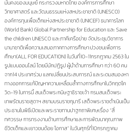
มั่นคงของมนุษย์ กระทรวงมหาดไทย องค์การการศึกษา
วิทยาศาสตร์ และวัฒนธรรมแห่งสหประชาชาติ (UNESCO)
องค์การทุนเพื่อเด็กแห่งสหประชาชาติ (UNICEF) ธนาคารโลก
(World Bank) Global Partnership for Education และ Save
the children UNESCO และภาคีเครือข่าย จัดประชุมวิชาการ
นานาชาติเพื่อความเสมอภาคทางการศึกษา:ปวงชนเพื่อการ
ศึกษา(ALL FOR EDUCATION) ในวันที่10-11กรกฎาคม 2563 ใน
รูปแบบออนไลน์ โดยมีนักปฏิรูป ผู้นำด้านการศึกษา กว่า 60 คน
จาก14 ประเทศร่วม แลกเปลี่ยนประสบการณ์ และระดมสมองหา
ทางออกการแก้ปัญหาความเหลื่อมล้ำทางการศึกษาในวิกฤตโค
วิด-19 ในการนี้ สมเด็จพระกนิษฐาธิราชเจ้า กรมสมเด็จพระ
เทพรัตนราชสุดาฯ สยามบรมราชกุมารี เสด็จพระราชดำเนินเป็น
ประธานในพิธีเปิดและพระราชทานปาฐกถาพิเศษเรื่อง “สี่
ทศวรรษ การทรงงานด้านการศึกษาและการพัฒนาคุณภาพ
ชีวิตเด็กและเยาวชนด้อย โอกาส” ในวันศุกร์ที่10กรกฎาคม