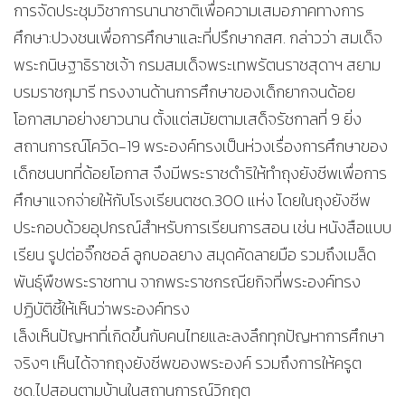
การจัดประชุมวิชาการนานาชาติเพื่อความเสมอภาคทางการ
ศึกษา:ปวงชนเพื่อการศึกษาและที่ปรึกษากสศ. กล่าวว่า สมเด็จ
พระกนิษฐาธิราชเจ้า กรมสมเด็จพระเทพรัตนราชสุดาฯ สยาม
บรมราชกุมารี ทรงงานด้านการศึกษาของเด็กยากจนด้อย
โอกาสมาอย่างยาวนาน ตั้งแต่สมัยตามเสด็จรัชกาลที่ 9 ยิ่ง
สถานการณ์โควิด-19 พระองค์ทรงเป็นห่วงเรื่องการศึกษาของ
เด็กชนบทที่ด้อยโอกาส จึงมีพระราชดำริให้ทำถุงยังชีพเพื่อการ
ศึกษาแจกจ่ายให้กับโรงเรียนตชด.300 แห่ง โดยในถุงยังชีพ
ประกอบด้วยอุปกรณ์สำหรับการเรียนการสอน เช่น หนังสือแบบ
เรียน รูปต่อจิ๊กซอล์ ลูกบอลยาง สมุดคัดลายมือ รวมถึงเมล็ด
พันธุ์พืชพระราชทาน จากพระราชกรณียกิจที่พระองค์ทรง
ปฏิบัติชี้ให้เห็นว่าพระองค์ทรง
เล็งเห็นปัญหาที่เกิดขึ้นกับคนไทยและลงลึกทุกปัญหาการศึกษา
จริงๆ เห็นได้จากถุงยังชีพของพระองค์ รวมถึงการให้ครูต
ชด.ไปสอนตามบ้านในสถานการณ์วิกฤต