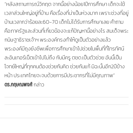
“หลังสถานการณ์วิกฤต จากนี้อย่างน้อย1ปีการศึกษา เด็กจะใช้
เวลาส่วนใหญ่อยู่ที่บ้าน คือเรื่องที่น่าเป็นห่วงมาก เพราะช่วงที่อยู่
บ้านเวลากว่าร้อยละ60-70 เด็กไม่ได้รับการศึกษาเลย คำถาม
คือภาครัฐและส่วนที่เกี่ยวข้องจะแก้ปัญหานี้อย่างไร สมเด็จพระ
กนิษฐาธิราชเจ้าฯ พระองค์ทรงทำให้ดูเป็นตัวอย่างแล้ว
พระองค์มีถุงยังชีพเพื่อการศึกษาเข้าไปช่วยในพื้นที่ที่โทรทัศน์
ละอินเทอร์เน็ตเข้าไปไม่ถึง กับมีครู ตชด.เป็นตัวช่วย อันนี้เป็น
โจทย์ใหญ่ที่ทุกคนต้องช่วยกันคิด ช่วยกันแก้ มิฉะนั้นอีก2ปีข้าง
หน้า ประเทศไทยจะจบด้วยการมีประชากรที่ไม่มีคุณภาพ”
ดร.กฤษณพงศ์
กล่าว