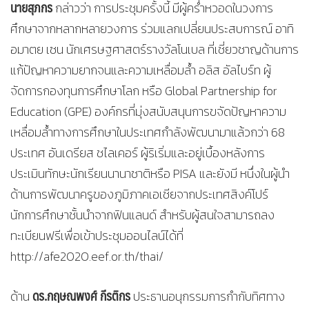
นายสุภกร
กล่าวว่า การประชุมครั้งนี้ มีผู้คร่ำหวอดในวงการ
ศึกษาจากหลากหลายวงการ ร่วมแลกเปลี่ยนประสบการณ์ อาทิ
อมาตย เซน นักเศรษฐศาสตร์รางวัลโนเบล ที่เชี่ยวชาญด้านการ
แก้ปัญหาความยากจนและความเหลื่อมล้ำ อลิส อัลไบร์ท ผู้
จัดการกองทุนการศึกษาโลก หรือ Global Partnership for
Education (GPE) องค์กรที่มุ่งสนับสนุนการขจัดปัญหาความ
เหลื่อมล้ำทางการศึกษาในประเทศกำลังพัฒนามาแล้วกว่า 68
ประเทศ อันเดรียส ชไลเคอร์ ผู้ริเริ่มและอยู่เบื้องหลังการ
ประเมินทักษะนักเรียนนานาชาติหรือ PISA และยังมี หนึ่งในผู้นำ
ด้านการพัฒนาครูของภูมิภาคเอเชียจากประเทศสิงค์โปร์
นักการศึกษาชั้นนำจากฟินแลนด์ สำหรับผู้สนใจสามารถลง
ทะเบียนฟรีเพื่อเข้าประชุมออนไลน์ได้ที่
http://afe2020.eef.or.th/thai/
ดร.กฤษณพงศ์ กีรติกร
ด้าน
ประธานอนุกรรมการกำกับทิศทาง