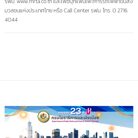
รฟม. www.mrta.co.th และเฟซบุ๊กแฟนเพจการรถไฟฟ้าขนส่ง
มวลชนแห่งประเทศไทย หรือ Call Center รฟม. โทร. 0 2716
4044