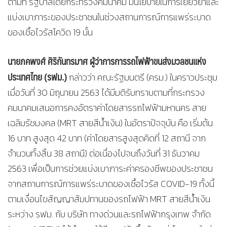
ตามที่ รัฐบาลโดยกระทรวงคมนาคม มีนโยบายในการเยียวยาและ
แบ่งเบาภาระของประชาชนในช่วงสถานการณ์การแพร่ระบาด
ของเชื้อไวรัสโควิด 19 นั้น
นายภคพงศ์ ศิริกันทรมาศ ผู้ว่าการการรถไฟฟ้าขนส่งมวลชนแห่ง
ประเทศไทย (รฟม.)
กล่าวว่า คณะรัฐมนตรี (ครม.) ในคราวประชุม
เมื่อวันที่ 30 มิถุนายน 2563 ได้มีมติรับทราบตามที่กระทรวง
คมนาคมเสนอการคงอัตราค่าโดยสารรถไฟฟ้ามหานคร สาย
เฉลิมรัชมงคล (MRT สายสีน้ำเงิน) ในอัตราปัจจุบัน คือ เริ่มต้น
16 บาท สูงสุด 42 บาท (ค่าโดยสารสูงสุดคิดที่ 12 สถานี จาก
จำนวนทั้งสิ้น 38 สถานี) ต่อเนื่องไปจนถึงวันที่ 31 ธันวาคม
2563 เพื่อเป็นการช่วยแบ่งเบาภาระค่าครองชีพของประชาชน
จากสถานการณ์การแพร่ระบาดของเชื้อไวรัส COVID-19 ทั้งนี้
ตามเงื่อนไขสัญญาสัมปทานของรถไฟฟ้า MRT สายสีน้ำเงิน
ระหว่าง รฟม. กับ บริษัท ทางด่วนและรถไฟฟ้ากรุงเทพ จำกัด