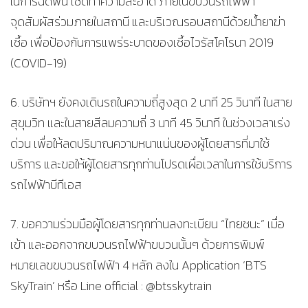
ในการฉีดพ่น เช็ดทำความสะอาด ภายในขบวนรถไฟฟ้า
จุดสัมผัสร่วมภายในสถานี และบริเวณรอบสถานีด้วยน้ำยาฆ่า
เชื้อ เพื่อป้องกันการแพร่ระบาดของเชื้อไวรัสโคโรนา 2019
(COVID-19)
6. บริษัทฯ ยังคงเดินรถในความถี่สูงสุด 2 นาที 25 วินาที ในสาย
สุขุมวิท และในสายสีลมความถี่ 3 นาที 45 วินาที ในช่วงเวลาเร่ง
ด่วน เพื่อให้ลดปริมาณความหนาแน่นของผู้โดยสารที่มาใช้
บริการ และขอให้ผู้โดยสารทุกท่านโปรดเผื่อเวลาในการใช้บริการ
รถไฟฟ้าบีทีเอส
7. ขอความร่วมมือผู้โดยสารทุกท่านลงทะเบียน “ไทยชนะ” เมื่อ
เข้า และออกจากขบวนรถไฟฟ้าขบวนนั้นๆ ด้วยการพิมพ์
หมายเลขขบวนรถไฟฟ้า 4 หลัก ลงใน Application ‘BTS
SkyTrain’ หรือ Line official : @btsskytrain