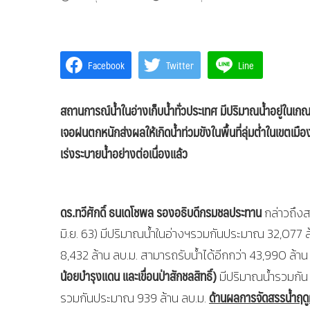
Facebook
Twitter
Line
สถานการณ์น้ำในอ่างเก็บน้ำทั่วประเทศ มีปริมาณน้ำอยู่ในเ
เจอฝนตกหนักส่งผลให้เกิดน้ำท่วมขังในพื้นที่ลุ่มต่ำในเขตเม
เร่งระบายน้ำอย่างต่อเนื่องแล้ว
ดร.ทวีศักดิ์ ธนเดโชพล รองอธิบดีกรมชลประทาน
กล่าวถึงส
มิ.ย. 63) มีปริมาณน้ำในอ่างฯรวมกันประมาณ 32,077 ล
8,432 ล้าน ลบ.ม. สามารถรับน้ำได้อีกกว่า 43,990 ล้าน
น้อยบำรุงแดน และเขื่อนป่าสักชลสิทธิ์)
มีปริมาณน้ำรวมกัน 
ด้านผลการจัดสรรน้ำฤดู
รวมกันประมาณ 939 ล้าน ลบ.ม.