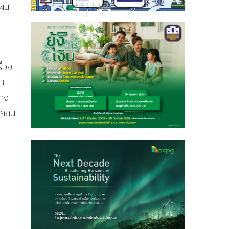
แผน
ื่อง
ห้
่าง
ดแคลน