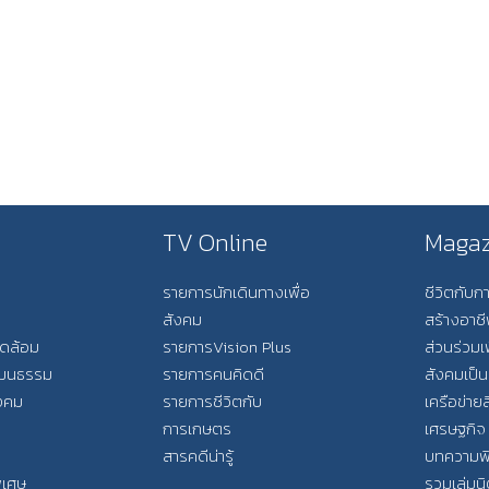
TV Online
Magaz
รายการนักเดินทางเพื่อ
ชีวิตกับ
สังคม
สร้างอาช
วดล้อม
รายการVision Plus
ส่วนร่วมเ
วัฒนธรรม
รายการคนคิดดี
สังคมเป็น
ังคม
รายการชีวิตกับ
เครือข่ายส
การเกษตร
เศรษฐกิจ
สารคดีน่ารู้
บทความพ
พิเศษ
รวมเล่มน