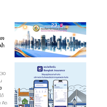
ยอง
น้ำ
 (30
าณ
คว
ได้
. คิด