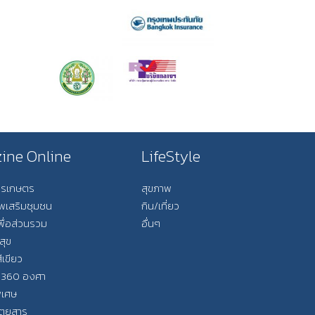
ine Online
LifeStyle
การเกษตร
สุขภาพ
ีพเสริมชุมชน
กิน/เที่ยว
พื่อส่วนรวม
อื่นๆ
สุข
ีเขียว
 360 องศา
ิเศษ
ิตยสาร