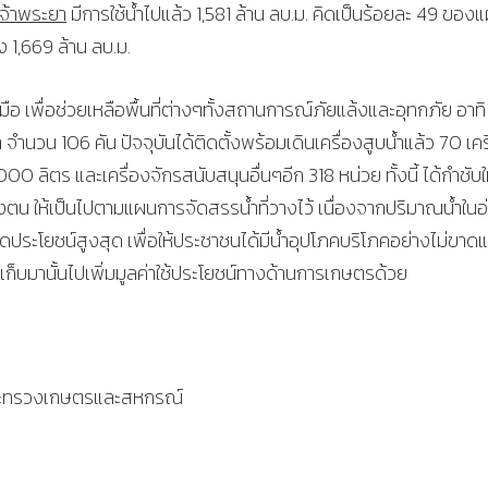
เจ้าพระยา
มีการใช้น้ำไปแล้ว 1,581 ล้าน ลบ.ม. คิดเป็นร้อยละ 49 ของ
ง 1,669 ล้าน ลบ.ม.
ือ เพื่อช่วยเหลือพื้นที่ต่างๆทั้งสถานการณ์ภัยแล้งและอุทกภัย อาทิ
ำ จำนวน 106 คัน ปัจจุบันได้ติดตั้งพร้อมเดินเครื่องสูบน้ำแล้ว 70 เคร
 ลิตร และเครื่องจักรสนับสนุนอื่นๆอีก 318 หน่วย ทั้งนี้ ได้กำชับใ
ตน ให้เป็นไปตามแผนการจัดสรรน้ำที่วางไว้ เนื่องจากปริมาณน้ำในอ
กิดประโยชน์สูงสุด เพื่อให้ประชาชนได้มีน้ำอุปโภคบริโภคอย่างไม่ขา
่เก็บมานั้นไปเพิ่มมูลค่าใช้ประโยชน์ทางด้านการเกษตรด้วย
กระทรวงเกษตรและสหกรณ์