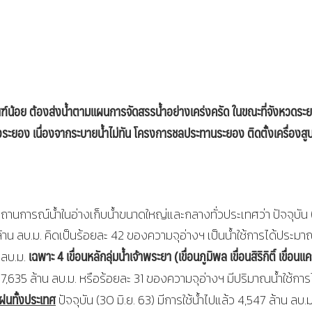
กณฑ์น้อย ต้องส่งน้ำตามแผนการจัดสรรน้ำอย่างเคร่งครัด ในขณะที่จังหวดระ
ืองระยอง เนื่องจากระบายน้ำไม่ทัน โครงการชลประทานระยอง ติดตั้งเครื่องสูบ
ถานการณ์น้ำในอ่างเก็บน้ำขนาดใหญ่และกลางทั่วประเทศว่า ปัจจุบัน
้าน ลบ.ม. คิดเป็นร้อยละ 42 ของความจุอ่างฯ เป็นน้ำใช้การได้ประม
เฉพาะ 4 เขื่อนหลักลุ่มน้ำเจ้าพระยา (
เขื่อนภูมิพล เขื่อนสิริกิติ์ เขื่อนแ
 ลบ.ม.
7,635 ล้าน ลบ.ม. หรือร้อยละ 31 ของความจุอ่างฯ มีปริมาณน้ำใช้การ
ฝนทั้งประเทศ
ปัจจุบัน (30 มิ.ย. 63) มีการใช้น้ำไปแล้ว 4,547 ล้าน ลบ.ม