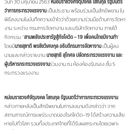
หม่อมราชวงศ์จัตุมงคล โสณกุล รัฐมนตรี
วันที่ 30 มิถุนายน 2563
ว่าการกระทรวงแรงงาน
เป็นประธาน พร้อมร่วมเป็นสักขีพยาน ใน
พิธีลงนามในบันทึกความเข้าใจว่าด้วยความร่วมมือด้านการจัดหา
งาน ระหว่าง กรมการจัดหางาน และบริษัทจัดหางาน ภายใต้
สานพลังประชารัฐสู้ภัยโควิด – 19 เพื่อคนไทยมีงานทำ
กิจกรรม “
”
นายสุชาติ พรชัยวิเศษกุล อธิบดีกรมการจัดหางาน
โดยมี
เป็นผู้ลง
นายสุทธิ สุโกศล ปลัดกระทรวงแรงงาน และ
นามและกล่าวรายงาน
ผู้บริหารกระทรวงแรงงาน
ร่วมงาน ณ ห้องห้องรับรอง ชั้น 5
กระทรวงแรงงาน
หม่อมราชวงศ์จัตุมงคล โสณกุล รัฐมนตรีว่าการกระทรวงแรงงาน
กล่าวภายหลังเป็นสักขีพยานในการลงนามดังกล่าวว่า จาก
สถานการณ์การแพร่ระบาดของโรคโควิด-19 ได้สร้างความเสีย
หายไปทั่วโลก รวมทั้งประเทศไทยที่ได้รับผลกระทบโดยเฉพาะ