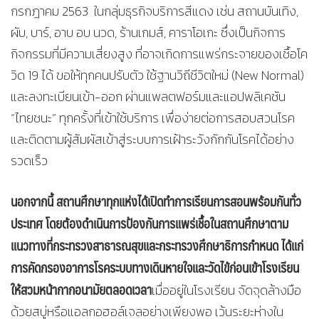
กรกฎาคม 2563 ในกลุ่มธุรกิจบริการสีแดง เช่น สถานบันเทิง,
ผับ, บาร์, อาบ อบ นวด, ร้านเกมส์, คาราโอเกะ ซึ่งเป็นกิจการ
กิจกรรมที่มีความเสี่ยงสูง ที่อาจเกิดการแพร่กระจายของเชื้อโค
วิด 19 ได้ ขอให้ทุกคนปรับตัว ใช้ฐานวิถีชีวิตใหม่ (New Normal)
และลงทะเบียนเข้า-ออก ผ่านแพลตฟอร์มและแอปพลิเคชัน
“ไทยชนะ” ทุกครั้งที่เข้าใช้บริการ เพื่อง่ายต่อการสอบสวนโรค
และติดตามผู้สัมผัสเข้าสู่ระบบการเฝ้าระวังกักกันโรคได้อย่าง
รวดเร็ว
นอกจากนี้ สถานศึกษาทุกแห่งได้เปิดทำการเรียนการสอนพร้อมกันทั่ว
ประเทศ โดยต้องดำเนินการป้องกันการแพร่เชื้อในสถานศึกษาตาม
แนวทางที่กระทรวงสาธารณสุขและกระทรวงศึกษาธิการกำหนด ได้แก่
การคัดกรองอาการโรคระบบทางเดินหายใจและวัดไข้ก่อนเข้าโรงเรียน
ให้สวมหน้ากากอนามัยตลอดเวลา
เมื่ออยู่ในโรงเรียน จัดจุดล้างมือ
ด้วยสบู่หรือแอลกอฮอล์เจลอย่างเพียงพอ เว้นระยะห่างใน