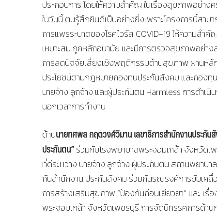
ประกอบการ โดยให้ความสําคัญ ในเรื่องสุขภาพอย่างคร
ในวันนี้ ตนรู้สึกยินดีเป็นอย่างยิ่งเพราะโครงการนี
การแพร่ระบาดของโรคไวรัส COVID-19 ให้ความสําคัญเ
เหมาะสม ถูกหลักอนามัย และมีการตรวจสุขภาพอย่างสม่ํ
การลดปัจจัยเสี่ยงเชิงพฤติกรรมด้านสุขภาพ ผ่านหลักกา
ประโยชน์ตามกฎหมายกองทุนประกันสังคม และกองทุนเง
นายจ้าง ลูกจ้าง และผู้ประกันตน Harmless การดําเน
นอกเวลาการทํางาน
นายทศพล กฤตวงศ์วิมาน เลขาธิการสํานักงานประกัน
ด้าน
ประกันตน”
ร่วมกับโรงพยาบาลพระจอมเกล้า จังหวัดเพชรบุ
ที่ดีระหว่าง นายจ้าง ลูกจ้าง ผู้ประกันตน สถานพยาบาล
กับสํานักงาน ประกันสังคม ร่วมกันรณรงค์การขับเคลื
การสร้างเสริมสุขภาพ “ป้องกันก่อนเยียวยา” และ เรื
พระจอมเกล้า จังหวัดเพชรบุรี การจัดนิทรรศการด้าน