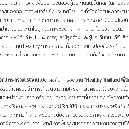
อบคลุมและทั่วถึง เพื่อประโยชน์ของผู้ประกันตนเป็นหลัก ในการจัด
้สามารถสนองตอบสภาพปัจจัยซึ่งประเทศไทย และทั่วโลกได้รับผลกระทบ
กี่ยวกับการออกกําลังกาย การบริโภคอาหาร ที่สะอาด เป็นประโยชน์
าเสมอ อันจะนําไปสู่ คุณภาพชีวิตที่ดี ทั้งกาย และใจ รวมทั้งแนวท
ร 3 H ได้แก่ Helping การดูแลให้ลูกจ้าง และผู้ประกันตน ได้รับสิทธ
ินทดแทน Healthy การส่งเสริมให้มีสุขภาพและป้องกันโรคให้กับ
ินกิจกรรมเพื่อลดอันตรายและสร้างความปลอดภัยทั้งในการทํางาน แ
สังคม กระทรวงแรงงาน
“Healthy Thailand เพื่อผ
เปิดเผยถึง การจัดงาน
รี ในครั้งนี้ว่า การดําเนินงานตามโครงการในครั้งนี้ ได้รับความร่ว
และหน่วยงานภาคีเครือข่าย และส่วนราชการที่เกี่ยวข้อง ที่ให้ความสํ
่อนการจัดงานฯ โดยภายในงานได้จัดให้มีกิจกรรมการบรรยายพิเศษ เร
่อง โรคจากการทํางาน พร้อมกันนี้ยังมีการตรวจสุขภาพ จากโรงพยา
การฝึกอาชีพ ด้านการแพทย์ การฟื้นฟู สมรรถภาพคนงาน จากศูนย์ฟื