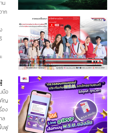
งาน
 จาก
าง
ิ
ละ
ู้
มมือ
าคัญ
ื่อง
บาล
้นฟู