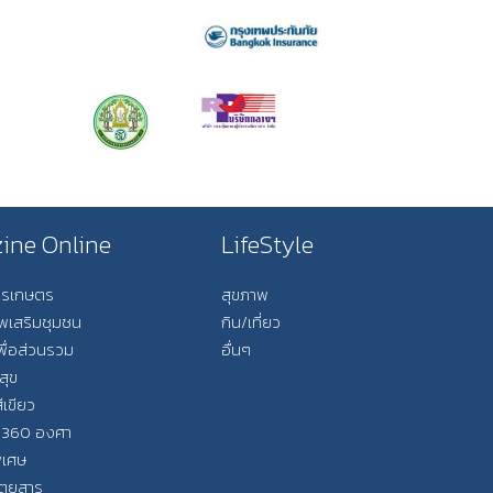
ine Online
LifeStyle
การเกษตร
สุขภาพ
ีพเสริมชุมชน
กิน/เที่ยว
พื่อส่วนรวม
อื่นๆ
สุข
ีเขียว
 360 องศา
ิเศษ
ิตยสาร