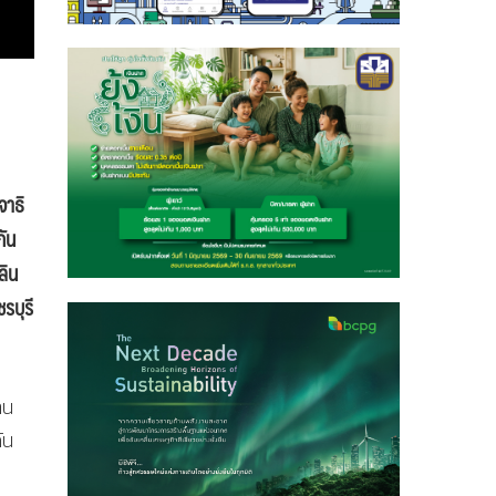
จาธิ
กัน
ลิน
รบุรี
าน
ัน