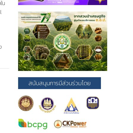
ยใน
l
ง
สนับสนุนการมีส่วนร่วมโดย