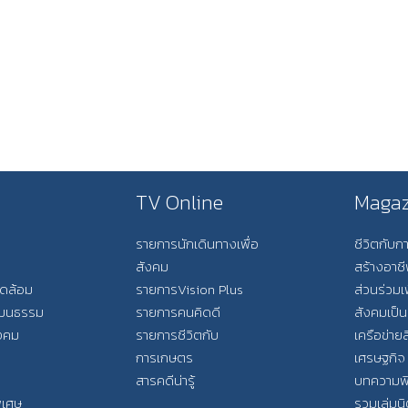
TV Online
Magaz
รายการนักเดินทางเพื่อ
ชีวิตกับ
สังคม
สร้างอาช
วดล้อม
รายการVision Plus
ส่วนร่วมเ
วัฒนธรรม
รายการคนคิดดี
สังคมเป็น
ังคม
รายการชีวิตกับ
เครือข่ายส
การเกษตร
เศรษฐกิจ
สารคดีน่ารู้
บทความพ
พิเศษ
รวมเล่มน