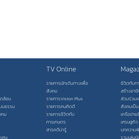
TV Online
Magaz
รายการนักเดินทางเพื่อ
ชีวิตกับ
สังคม
สร้างอาช
วดล้อม
รายการVision Plus
ส่วนร่วมเ
วัฒนธรรม
รายการคนคิดดี
สังคมเป็น
ังคม
รายการชีวิตกับ
เครือข่ายส
การเกษตร
เศรษฐกิจ
สารคดีน่ารู้
บทความพ
พิเศษ
รวมเล่มน