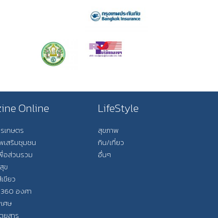
ine Online
LifeStyle
การเกษตร
สุขภาพ
ีพเสริมชุมชน
กิน/เที่ยว
พื่อส่วนรวม
อื่นๆ
สุข
ีเขียว
 360 องศา
ิเศษ
ิตยสาร