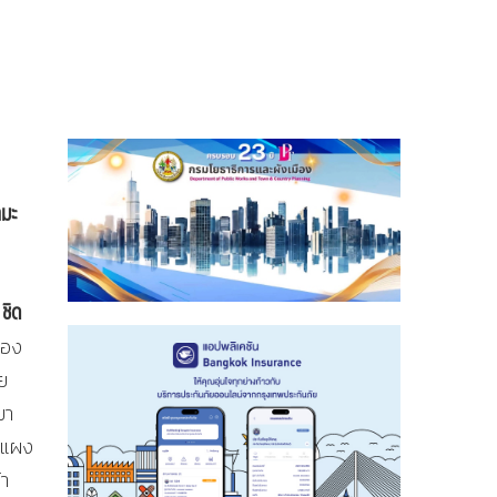
ามะ
ชิด
่อง
ย
มา
ขาแผง
้า