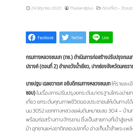
29 มิถุนายน 2020
Thailandplus
ท่องเที่ยว - วัฒน
Facebook
Twitter
Line
กรมทางหลวงชนบท (ทช.) ดำเนินการก่อสร้างปรับปรุงถน
ปรางค์ (ตอนที่ 2) อำเภอวังน้ำเขียว, ปากช่องจังหวัดนครร
นายปฐม เฉลยวาเรศ อธิบดีกรมทางหลวงชนบท
ให้รายละเ
ชอบ)
ในเรื่องการปรับปรุงยกระดับมาตรฐานโครงข่าย
เที่ยว ยกระดับคุณภาพชีวิตของประชาชนให้เดินทางได
นม.3052 แยกทางหลวงแผ่นดินหมายเลข 304 – บ้านท่าม
พร้อมก่อสร้างทางจักรยาน ซึ่งเป็นสายทางที่เข้าสู่แหล
ม้า อุทยานแห่งชาติคลองปลากั้ง อ่างเก็บน้ำลำพระเพล