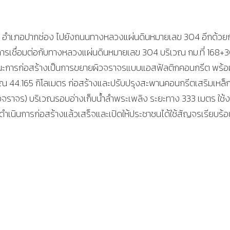
รภาพ อำเภอปากช่อง ไปยังถนนทางหลวงแผ่นดินหมายเลข 304 อีกด้วย
งการเชื่อมต่อกับทางหลวงแผ่นดินหมายเลข 304 บริเวณ กม.ที่ 168+
งลักษณะการก่อสร้างเป็นการขยายผิวจราจรแบบแอสฟัลติกคอนกรีต พร้อ
ณ 44.165 กิโลเมตร ก่อสร้างและปรับปรุงสะพานคอนกรีตเสริมเหล็
จราจร) บริเวณรอบอ่างเก็บน้ำลำพระเพลิง ระยะทาง 333 เมตร ใช้
้ดำเนินการก่อสร้างแล้วเสร็จและเปิดให้ประชาชนได้ใช้สัญจรเรียบร้อ