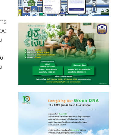
การ
300
ม
ก
งบ
ย