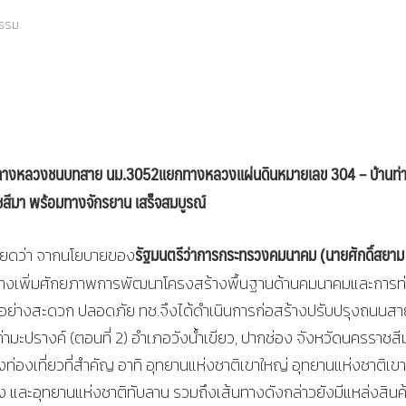
ธรรม
นทางหลวงชนบทสาย นม.3052แยกทางหลวงแผ่นดินหมายเลข 304 – บ้านท่
าชสีมา พร้อมทางจักรยาน เสร็จสมบูรณ์
รัฐมนตรีว่าการกระทรวงคมนาคม (นายศักดิ์สยาม 
อียดว่า จากนโยบายของ
ทางเพิ่มศักยภาพการพัฒนาโครงสร้างพื้นฐานด้านคมนาคมและการท
้อย่างสะดวก ปลอดภัย ทช.จึงได้ดำเนินการก่อสร้างปรับปรุงถนนสา
ะปรางค์ (ตอนที่ 2) อำเภอวังน้ำเขียว, ปากช่อง จังหวัดนครราชสี
่งท่องเที่ยวที่สำคัญ อาทิ อุทยานแห่งชาติเขาใหญ่ อุทยานแห่งชาติเ
ิง และอุทยานแห่งชาติทับลาน รวมถึงเส้นทางดังกล่าวยังมีแหล่งสินค