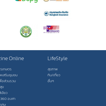
ine Online
LifeStyle
การเกษตร
สุขภาพ
ีพเสริมชุมชน
กิน/เที่ยว
พื่อส่วนรวม
อื่นๆ
สุข
ีเขียว
 360 องศา
ิเศษ