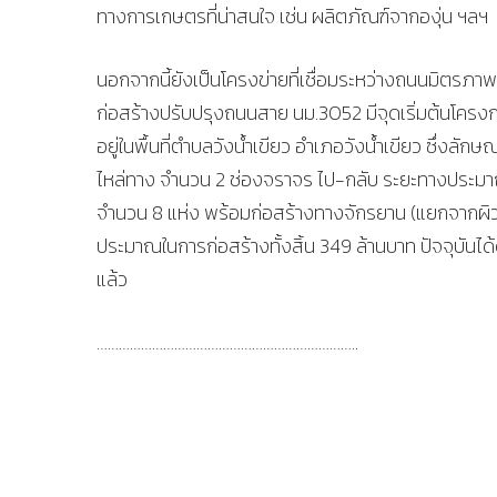
ทางการเกษตรที่น่าสนใจ เช่น ผลิตภัณฑ์จากองุ่น ฯลฯ
นอกจากนี้ยังเป็นโครงข่ายที่เชื่อมระหว่างถนนมิต
ก่อสร้างปรับปรุงถนนสาย นม.3052 มีจุดเริ่มต้นโคร
อยู่ในพื้นที่ตำบลวังน้ำเขียว อำเภอวังน้ำเขียว ซึ่
ไหล่ทาง จำนวน 2 ช่องจราจร ไป-กลับ ระยะทางประมา
จำนวน 8 แห่ง พร้อมก่อสร้างทางจักรยาน (แยกจากผิว
ประมาณในการก่อสร้างทั้งสิ้น 349 ล้านบาท ปัจจุบันได
แล้ว
……………………………………………………………..