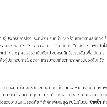
ับผู้ประกอบการโรงแรมที่พัก บริษัทนำเที่ยว ร้านอาหารทะเลชื่อดัง ร
ป๋าใจ
องฝากของที่ระลึกตลาดร้อยเสา จัดหนักจัดเต็ม จัดโปรโมชั่น “
แต่​ 1​ กรกฎาคม​ 2563​ เป็นต้นไป​ จนครบสิทธิโปรโมชั่น เพื่อเป็นการ
เหลือผู้ประกอบการในอุตสาหกรรมท่องเที่ยวทุกภาคส่วนของจังหวัด
เดินทางมาเยือนจังหวัดระยอง ท่องเที่ยวสัมผัสหาดทรายชายทะเลหมู
ะทานอาหารทะเลสดๆ ที่อุดมสมบูรณ์ และผลไม้ที่หลากหลาย ลุยความส
ป๋าใจป้ำ
ังสวยงาม และปลอดภัย ที่สำคัญพิเศษสุด กับโปรโมชั่น “
” ที่