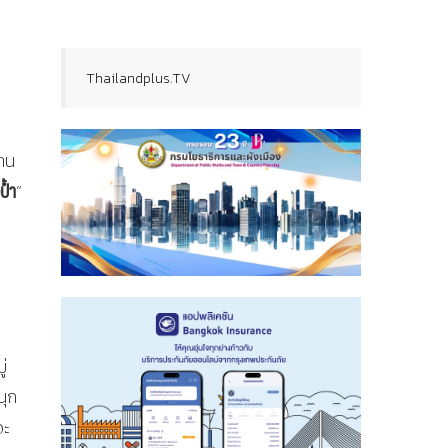
Thailandplus.TV
้าน
ป้ำ
”
่
นุก
จะ