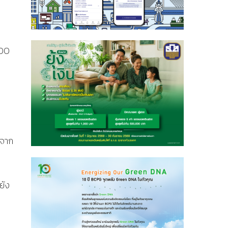
ง
100
้จาก
ยัง