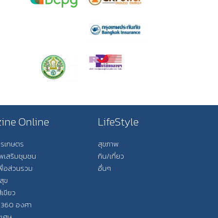
ine Online
LifeStyle
การเกษตร
สุขภาพ
ีพเสริมชุมชน
กิน/เที่ยว
พื่อส่วนรวม
อื่นๆ
สุข
ีเขียว
 360 องศา
ิเศษ