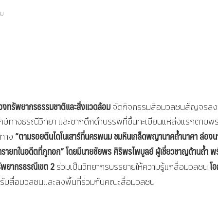
อม
งทรัพยากรธรรมชาติและสิ่งแวดล้อม
จัดกิจกรรมสื่อมวลชนสัญจรลงพ
ักษ์ทางธรณีวิทยา และซากดึกดำบรรพ์ที่ขึ้นทะเบียนแหล่งแรกตามพ
“
ตามรอยตีนไดโนเสาร์ที่นครพนม ชมหินเกล็ดพญานาคถ้ำนาคา ล่องน
้นทาง
ทรายทในอดีตที่ภูทอก
”
โดยมีนายชัยพร ศิริพรไพบูลย์ ผู้เชี่ยวชาญด้านถ้ำ พ
ทรัพยากรธรณีเขต 2
โอก
ร่วมเป็นวิทยากรบรรยายให้ความรู้แก่สื่อมวลชน
นรับสื่อมวลชนและลงพื้นที่ร่วมกับคณะสื่อมวลชน