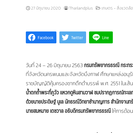
27 มิถุนายน 2020
Thailandplus
เกษตร - สิ่งแวดล้
Facebook
Twitter
Line
กรมทรัพยากรธรณี กระทรว
วันที่ 24 – 26 มิถุนายน 2563
ที่จังหวัดนครพนมและจังหวัดบึงกาฬ ศึกษาแหล่งอนุร
ราชบัญญัติคุ้มครองซากดึกดำบรรพ์ พ.ศ. 2551 ในเส
น้ำตกถ้ำพระที่ภูวัว แหวกดูหินสามวาฬ ชมปรากฏการณ์ทะเล
ด้วยนายประดิษฐ์ นูเล นักธรณีวิทยาชำนาญการ สำนักงาน
นายสมหมาย เตชวาล อธิบดีกรมทรัพยากรธรณี
ให้การต้อ