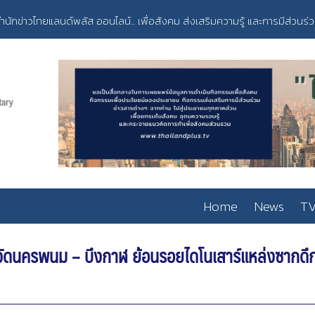
ำนักข่าวไทยแลนด์พลัส ออนไลน์... เพื่อสังคม ส่งเสริมความรู้ และการมีส่วนร่
Home
News
TV
หวัดนครพนม – บึงกาฬ ย้อนรอยไดโนเสาร์แหล่งซากด