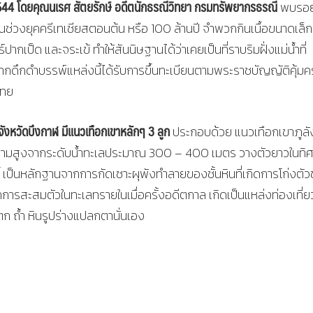
. 2544 โดยคุณนเรศ สัตยรักษ์ อดีตนักธรณีวิทยา กรมทรัพยากรธรณี
พบรอย
วงยุคครีเทเชียสตอนต้น หรือ 100 ล้านปี จำพวกกินเนื้อขนาดเล็ก
เป็ด และจระเข้ ทำให้สันนิษฐานได้ว่าเคยเป็นที่ราบริมฝั่งแม่น้ำที่
ซากดึกดำบรรพ์แหล่งนี้ได้รับการขึ้นทะเบียนตามพระราชบัญญัติคุ้ม
ไทย
ังหวัดบึงกาฬ มีแนวเทือกเขาหลักๆ 3 ลูก
ประกอบด้วย แนวเทือกเขาภูลั
ีความสูงจากระดับน้ำทะเลประมาณ 300 – 400 เมตร วางตัวยาวในทิ
ี้ เป็นหลักฐานจากการกัดเซาะผุพังทำลายของชั้นหินที่เกิดการโก่งตั
การสะสมตัวในทะเลทรายในเมื่อครั้งอดีตกาล เกิดเป็นแหล่งท่องเที่ยว
 ถ้ำ หินรูปร่างแปลกตานั่นเอง