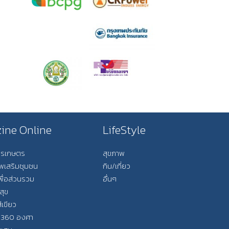
ine Online
LifeStyle
การเกษตร
สุขภาพ
ีพเสริมชุมชน
กิน/เที่ยว
พื่อส่วนรวม
อื่นๆ
สุข
ีเขียว
 360 องศา