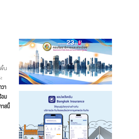
ื้น
ระ
าวา
ร้อม
าสนี้