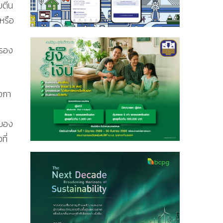
ตีน
หรือ
ครอง
งกา
ศ
วของ
ที่