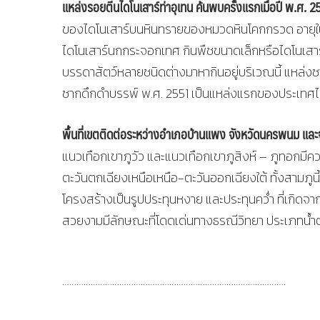
แหล่งรอยตีนไดโนเสาร์ท่าอุเทน ค้นพบครั้งแรกเมื่อปี พ.ศ
ของไดโนเสาร์บนหินทรายของหมวดหินโคกกรวด อายุในช่
ไดโนเสาร์นกกระจอกเทศ กินพืชขนาดเล็กหรือไดโนเสาร์ปาก
บรรดาสัตว์หลายชนิดต่างมาหากินอยู่บริเวณนี้ แหล่ง
ซากดึกดำบรรพ์ พ.ศ. 2551 เป็นแหล่งแรกของประเทศ
พื้นที่เขตติดต่อระหว่างอำเภอบ้านแพง จังหวัดนครพนม และจ
แนวเทือกเขาภูวัว และแนวเทือกเขาภูสิงห์ – ภูทอกม
ตะวันตกเฉียงเหนือเหนือ-ตะวันออกเฉียงใต้ ทั้งสามภูน
โครงสร้างเป็นรูปประทุนหงาย และประทุนคว่ำ ที่เกิดจาก
สวยงามมีลักษณะที่โดดเด่นทางธรณีวิทยา ประเภทน้ำตก
………………………………………………………………………………….