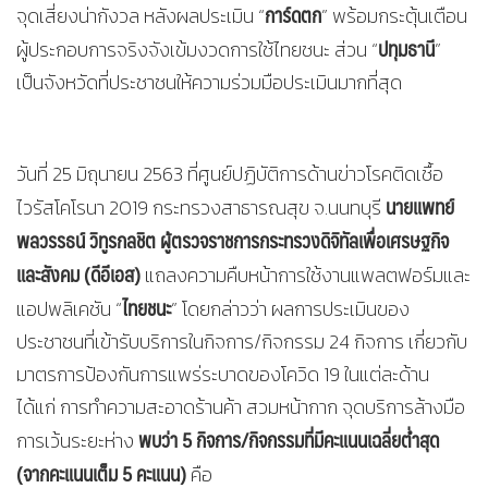
การ์ดตก
จุดเสี่ยงน่ากังวล หลังผลประเมิน “
” พร้อมกระตุ้นเตือน
ปทุมธานี
ผู้ประกอบการจริงจังเข้มงวดการใช้ไทยชนะ ส่วน “
”
เป็นจังหวัดที่ประชาชนให้ความร่วมมือประเมินมากที่สุด
วันที่ 25 มิถุนายน 2563 ที่ศูนย์ปฏิบัติการด้านข่าวโรคติดเชื้อ
นายแพทย์
ไวรัสโคโรนา 2019 กระทรวงสาธารณสุข จ.นนทบุรี
พลวรรธน์ วิทูรกลชิต ผู้ตรวจราชการกระทรวงดิจิทัลเพื่อเศรษฐกิจ
และสังคม (ดีอีเอส)
แถลงความคืบหน้าการใช้งานแพลตฟอร์มและ
ไทยชนะ
แอปพลิเคชัน “
” โดยกล่าวว่า ผลการประเมินของ
ประชาชนที่เข้ารับบริการในกิจการ/กิจกรรม 24 กิจการ เกี่ยวกับ
มาตรการป้องกันการแพร่ระบาดของโควิด 19 ในแต่ละด้าน
ได้แก่ การทำความสะอาดร้านค้า สวมหน้ากาก จุดบริการล้างมือ
พบว่า
5 กิจการ/กิจกรรมที่มีคะแนนเฉลี่ยต่ำสุด
การเว้นระยะห่าง
(จากคะแนนเต็ม 5 คะแนน)
คือ