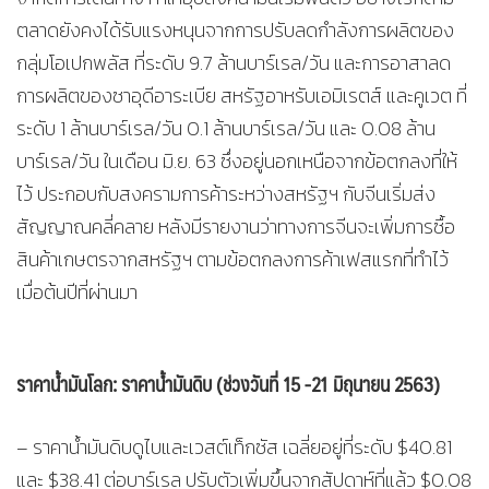
ตลาดยังคงได้รับแรงหนุนจากการปรับลดกำลังการผลิตของ
กลุ่มโอเปกพลัส ที่ระดับ 9.7 ล้านบาร์เรล/วัน และการอาสาลด
การผลิตของซาอุดีอาระเบีย สหรัฐอาหรับเอมิเรตส์ และคูเวต ที่
ระดับ 1 ล้านบาร์เรล/วัน 0.1 ล้านบาร์เรล/วัน และ 0.08 ล้าน
บาร์เรล/วัน ในเดือน มิ.ย. 63 ซึ่งอยู่นอกเหนือจากข้อตกลงที่ให้
ไว้ ประกอบกับสงครามการค้าระหว่างสหรัฐฯ กับจีนเริ่มส่ง
สัญญาณคลี่คลาย หลังมีรายงานว่าทางการจีนจะเพิ่มการซื้อ
สินค้าเกษตรจากสหรัฐฯ ตามข้อตกลงการค้าเฟสแรกที่ทำไว้
เมื่อต้นปีที่ผ่านมา
ราคาน้ำมันโลก: ราคาน้ำมันดิบ (ช่วงวันที่ 15 -21 มิถุนายน 2563)
– ราคาน้ำมันดิบดูไบและเวสต์เท็กซัส เฉลี่ยอยู่ที่ระดับ $40.81
และ $38.41 ต่อบาร์เรล ปรับตัวเพิ่มขึ้นจากสัปดาห์ที่แล้ว $0.08