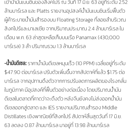
เข้าน้ำมันเบนซินของสิงคโปร์ ณ วันที่ 17 มิ.ย. 63 อยู่ที่ระดับ 2.52
ล้านบาร์เรล และ Platts รายงานอุปสงค์น้ำมันเบนซินเริ่มฟื้นตัว
ผู้ค้าระบายน้ำมันสำรองบน Floating Storage ที่ลอยลำบริเวณ
สิงคโปร์และมาเลเซีย จากปริมาณประมาณ 2.4 ล้านบาร์เรล ใน
เดือน พ.ค. 63 ล่าสุดเหลือเก็บบนเรือ Panamax (430,000
บาร์เรล) 3 ลำ ปริมาณรวม 1.3 ล้านบาร์เรล
-น้ำมันดีเซล:
ราคาน้ำมันดีเซลหมุนเร็ว (10 PPM) เฉลี่ยอยู่ที่ระดับ
$47.90 ต่อบาร์เรล ปรับตัวเพิ่มขึ้นจากสัปดาห์ที่แล้ว $1.75 ต่อ
บาร์เรล จากอุปทานตึงตัวจากการปรับลดการผลิตของโรงกลั่น
ในภูมิภาค มีอุปสงค์ที่ฟื้นตัวอย่างต่อเนื่อง โดยปริมาณน้ำมัน
ดีเซลในตลาดที่คาดว่าจะตึงตัว หลังจีนยังคงไม่ส่งออกน้ำมัน
ดีเซลออกสู่ตลาด และ IES รายงานปริมาณสำรอง Middle
Distillates เชิงพาณิชย์ที่สิงคโปร์ สัปดาห์สิ้นสุดวันที่ 17 มิ.ย.
63 ลดลง 0.87 ล้านบาร์เรล มาอยู่ที่ 13.98 ล้านบาร์เรล