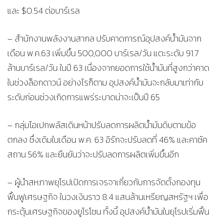
และ $0.54 ต่อบาร์เรล
– สำนักงานพลังงานสากล ปรับคาดการณ์อุปสงค์น้ำมันจาก
เดือน พ.ค.63 เพิ่มขึ้น 500,000 บาร์เรล/วัน แตะระดับ 91.7
ล้านบาร์เรล/วัน ในปี 63 เนื่องจากยอดการใช้น้ำมันที่สูงกว่าคาด
ในช่วงล็อกดาวน์ อย่างไรก็ตาม อุปสงค์น้ำมันจะกลับมาเท่ากับ
ระดับก่อนช่วงเกิดการแพร่ระบาดน่าจะเป็นปี 65
– กลุ่มโอเปกพลัสเดินหน้าปรับลดการผลิตน้ำมันดิบตามข้อ
ตกลง ซึ่งเดิมในเดือน พ.ค. 63 อิรักจะปรับลดที่ 46% และคาซัค
สถาน 56% และยืนยันว่าจะปรับลดการผลิตเพิ่มขึ้นอีก
– ผู้นำสหภาพยุโรปเปิดการเจรจาเกี่ยวกับการจัดตั้งกองทุน
ฟื้นฟูเศรษฐกิจ ในวงเงินราว 8.4 แสนล้านเหรียญสหรัฐฯ เพื่อ
กระตุ้นเศรษฐกิจของยูโรโซน ทั้งนี้ อุปสงค์น้ำมันในยุโรปเริ่มฟื้น