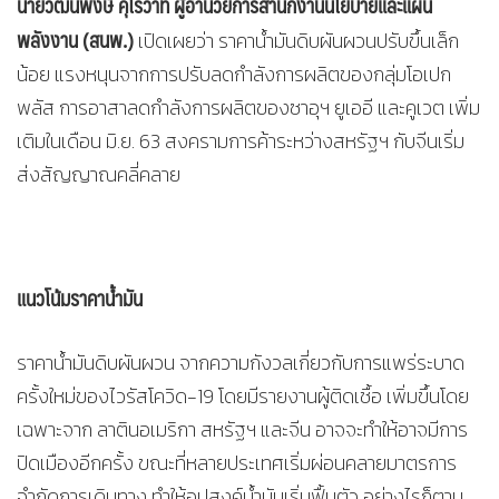
นายวัฒนพงษ์ คุโรวาท ผู้อำนวยการสำนักงานนโยบายและแผน
พลังงาน (สนพ.)
เปิดเผยว่า ราคาน้ำมันดิบผันผวนปรับขึ้นเล็ก
น้อย แรงหนุนจากการปรับลดกำลังการผลิตของกลุ่มโอเปก
พลัส การอาสาลดกำลังการผลิตของซาอุฯ ยูเออี และคูเวต เพิ่ม
เติมในเดือน มิ.ย. 63 สงครามการค้าระหว่างสหรัฐฯ กับจีนเริ่ม
ส่งสัญญาณคลี่คลาย
แนวโน้มราคาน้ำมัน
ราคาน้ำมันดิบผันผวน จากความกังวลเกี่ยวกับการแพร่ระบาด
ครั้งใหม่ของไวรัสโควิด-19 โดยมีรายงานผู้ติดเชื้อ เพิ่มขึ้นโดย
เฉพาะจาก ลาตินอเมริกา สหรัฐฯ และจีน อาจจะทำให้อาจมีการ
ปิดเมืองอีกครั้ง ขณะที่หลายประเทศเริ่มผ่อนคลายมาตรการ
จำกัดการเดินทาง ทำให้อุปสงค์น้ำมันเริ่มฟื้นตัว อย่างไรก็ตาม