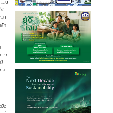
าแน่น
จัด
สนุน
หลัก
น
ย่าง
มี
ถึง
งมือ