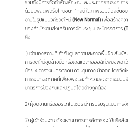
รวมทั้งมีการจัดทำสัญลักษณ์และประกาศรณรงค์ การเว้
ด้วยแพลตฟอร์มไทยชนะ ​“ทั้งนี้ ในภาพรวมต้องชื่นช
(New Normal)
งานในรูปแบบวิถีชีวิตใหม่
เพื่อสร้างควา
(
ของสำนักงานส่งเสริมการจัดประชุมและนิทรรศการ
คือ
1) เจ้าของสถานที่ กำกับดูแลความสะอาดพื้นผิว สัมผัส
การจัดให้มีจุดล้างมือหรือเจลแอลกอฮอล์ที่เพียงพอ เว้
น้อย 4 ตารางเมตรต่อคน ควบคุมทางเข้าออก โดยจัดให
การระบายอากาศที่เพียงพอและทำความสะอาดระบบปรั
มาตรการป้องกันและปฏิบัติได้อย่างถูกต้อง
2) ผู้จัดงานหรือออร์แกไนเซอร์ มีการปรับรูปแบบการ
3) ผู้เข้าร่วมงาน ต้องผ่านมาตรการคัดกรองไข้หรือ