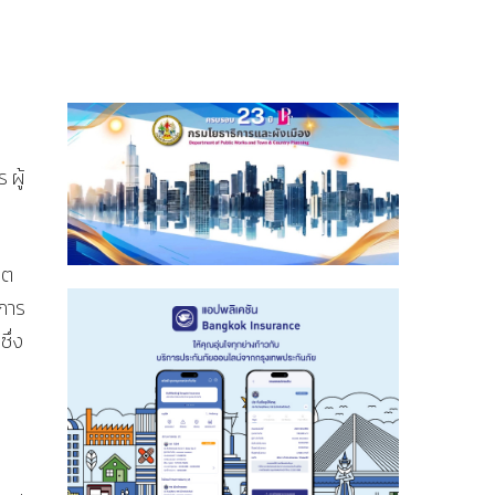
 ผู้
ขต
์การ
ึ่ง