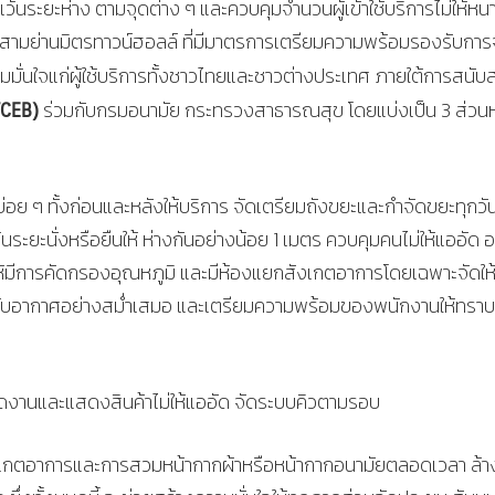
นระยะห่าง ตามจุดต่าง ๆ และควบคุมจำนวนผู้เข้าใช้บริการไม่ให้หน
มสามย่านมิตรทาวน์ฮอลล์ ที่มีมาตรการเตรียมความพร้อมรองรับการ
มมั่นใจแก่ผู้ใช้บริการทั้งชาวไทยและชาวต่างประเทศ ภายใต้การสนับ
TCEB)
ร่วมกับกรมอนามัย กระทรวงสาธารณสุข โดยแบ่งเป็น 3 ส่วน
บ่อย ๆ ทั้งก่อนและหลังให้บริการ จัดเตรียมถังขยะและกำจัดขยะทุกวั
นระยะนั่งหรือยืนให้ ห่างกันอย่างน้อย 1 เมตร ควบคุมคนไม่ให้แออัด อ
้มีการคัดกรองอุณหภูมิ และมีห้องแยกสังเกตอาการโดยเฉพาะจัดให้
บอากาศอย่างสม่ำเสมอ และเตรียมความพร้อมของพนักงานให้ทราบ
จัดงานและแสดงสินค้าไม่ให้แออัด จัดระบบคิวตามรอบ
สังเกตอาการและการสวมหน้ากากผ้าหรือหน้ากากอนามัยตลอดเวลา ล้า