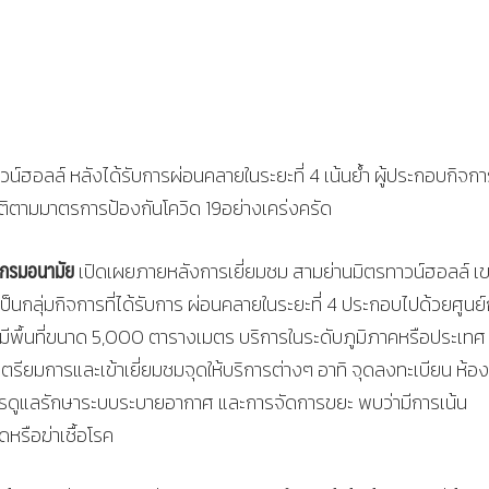
น์ฮอลล์ หลังได้รับการผ่อนคลายในระยะที่ 4 เน้นย้ำ ผู้ประกอบกิจการ
บัติตามมาตรการป้องกันโควิด 19อย่างเคร่งครัด​
ีกรมอนามัย
เปิดเผยภายหลังการเยี่ยมชม สามย่านมิตรทาวน์ฮอลล์ เ
็นกลุ่มกิจการที่ได้รับการ ผ่อนคลายในระยะที่ 4 ประกอบไปด้วยศูนย
งมีพื้นที่ขนาด 5,000 ตารางเมตร บริการในระดับภูมิภาคหรือประเทศ ซ
เตรียมการและเข้าเยี่ยมชมจุดให้บริการต่างๆ อาทิ จุดลงทะเบียน ห้อง
การดูแลรักษาระบบระบายอากาศ และการจัดการขยะ พบว่ามีการเน้น
รือฆ่าเชื้อโรค