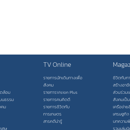
TV Online
Magaz
รายการนักเดินทางเพื่อ
ชีวิตกับ
สังคม
สร้างอาช
วดล้อม
รายการVision Plus
ส่วนร่วมเ
วัฒนธรรม
รายการคนคิดดี
สังคมเป็น
ังคม
รายการชีวิตกับ
เครือข่ายส
การเกษตร
เศรษฐกิจ
สารคดีน่ารู้
บทความพ
พิเศษ
รวมเล่มน