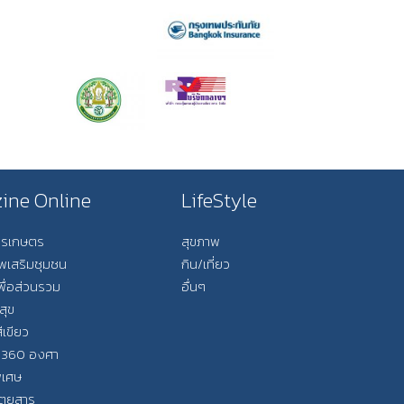
ine Online
LifeStyle
การเกษตร
สุขภาพ
ีพเสริมชุมชน
กิน/เที่ยว
พื่อส่วนรวม
อื่นๆ
สุข
ีเขียว
 360 องศา
ิเศษ
ิตยสาร